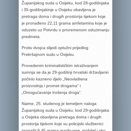
Županijskog suda u Osijeku, kod 28-godišnjaka
i 35-godišnjakinje u Osijeku obavljena je
pretraga doma i drugih prostorija tijekom koje
je pronađeno 22,11 grama amfetamina koje je
oduzeto uz Potvrdu o privremenom oduzimanju
predmeta.
Protiv dvojca slijedi optužni prijedlog
Prekršajnom sudu u Osijeku.
Provedenim kriminalističkim istraživanjem
sumnja se da je 29-godišnji hrvatski državljanin
počinio kazneno djelo „Neovlaštena
proizvodnja i promet drogama“ i
„Omogućavanje trošenja droga“.
Naime, 25. studenog je temeljem naloga
Županijskog suda u Osijeku, kod 29-godišnjaka
u Osijeka obavljena pretraga doma i drugih
prostorija tijekom koje su policijski službenici
pronašli 8,45 grama marihuane, mobitel i oko