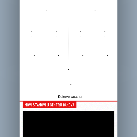
-
-
-
-
-
-
-
-
-
-
-
-
-
-
-
-
-
-
-
-
-
-
-
-
-
-
Đakovo weather
NOVI STANOVI U CENTRU ĐAKOVA
Reprodukto
videozapis