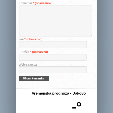
Komentar
* (obavezno)
Ime
* (obavezno)
E-pošta
* (obavezno)
Web-stranica
Vremenska prognoza - Đakovo
-º