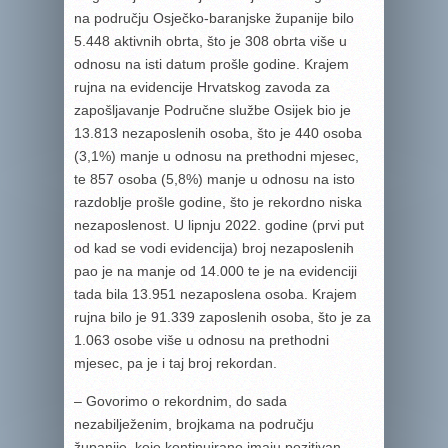
na području Osječko-baranjske županije bilo
5.448 aktivnih obrta, što je 308 obrta više u
odnosu na isti datum prošle godine. Krajem
rujna na evidencije Hrvatskog zavoda za
zapošljavanje Područne službe Osijek bio je
13.813 nezaposlenih osoba, što je 440 osoba
(3,1%) manje u odnosu na prethodni mjesec,
te 857 osoba (5,8%) manje u odnosu na isto
razdoblje prošle godine, što je rekordno niska
nezaposlenost. U lipnju 2022. godine (prvi put
od kad se vodi evidencija) broj nezaposlenih
pao je na manje od 14.000 te je na evidenciji
tada bila 13.951 nezaposlena osoba. Krajem
rujna bilo je 91.339 zaposlenih osoba, što je za
1.063 osobe više u odnosu na prethodni
mjesec, pa je i taj broj rekordan.
– Govorimo o rekordnim, do sada
nezabilježenim, brojkama na području
županije, koje kontinuirano imaju pozitivan