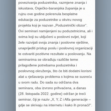
povezivanja poduzetnika, razmjene znanja i
iskustava, Osječko-baranjska županija je u
rujnu ove godine pokrenula besplatne
edukacije za poduzetnike u okviru novog
projekta koji je nazvan „Poduzetnički obzor“.
Ovi seminari namijenjeni su poduzetnicima, ali i
svima koji su uključeni u poslovni svijet, koji
žele razvijati svoja znanja i poslovne vještine,
unaprijediti pristup poslu i poslovnoj organizaciji
te ostvariti pozitivne rezultate u poslovanju. Na
seminarima se obrađuju različite teme
prilagođene potrebama poduzetnika i
poslovnog okruženja, što će biti dodatni korisni
alat u rješavanju problema s kojima se susreću
u svom radu. Do sada su održana dva
seminara, oba izvrsno prihvaćena, a danas
(28. listopada 2022. godine) održan je treći
seminar, čiji je naziv „X, Y, Z i Alfa generacije –
gdje se skrivaju na internetu i kako ih pronaći!“.