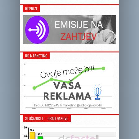
REPRIZE
RĐ MARKETING
SLUŠANOST – GRAD ĐAKOVO