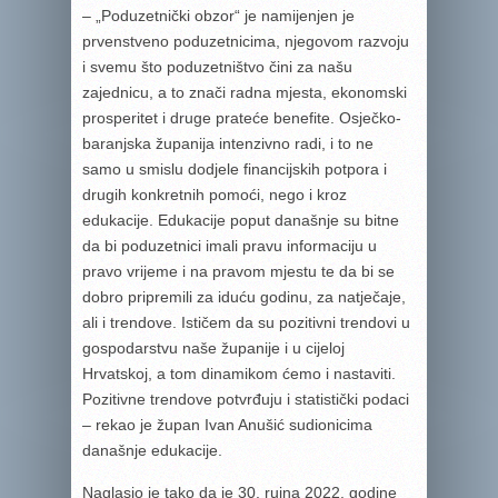
– „Poduzetnički obzor“ je namijenjen je
prvenstveno poduzetnicima, njegovom razvoju
i svemu što poduzetništvo čini za našu
zajednicu, a to znači radna mjesta, ekonomski
prosperitet i druge prateće benefite. Osječko-
baranjska županija intenzivno radi, i to ne
samo u smislu dodjele financijskih potpora i
drugih konkretnih pomoći, nego i kroz
edukacije. Edukacije poput današnje su bitne
da bi poduzetnici imali pravu informaciju u
pravo vrijeme i na pravom mjestu te da bi se
dobro pripremili za iduću godinu, za natječaje,
ali i trendove. Ističem da su pozitivni trendovi u
gospodarstvu naše županije i u cijeloj
Hrvatskoj, a tom dinamikom ćemo i nastaviti.
Pozitivne trendove potvrđuju i statistički podaci
– rekao je župan Ivan Anušić sudionicima
današnje edukacije.
Naglasio je tako da je 30. rujna 2022. godine