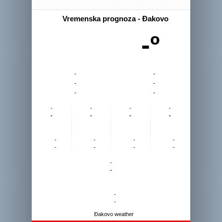
Vremenska prognoza - Đakovo
-º
-
-
-
-
-
-
-
-
-
-
-
-
-
-
-
-
-
-
-
-
-
-
-
-
-
-
Đakovo weather