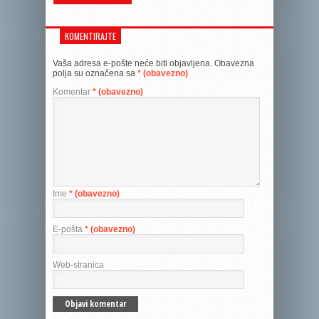
KOMENTIRAJTE
Vaša adresa e-pošte neće biti objavljena.
Obavezna
polja su označena sa
* (obavezno)
Komentar
* (obavezno)
Ime
* (obavezno)
E-pošta
* (obavezno)
Web-stranica