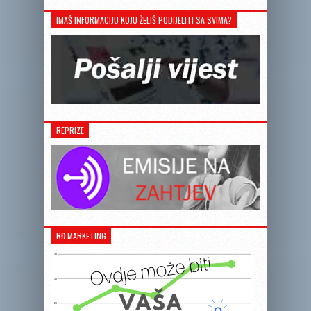
IMAŠ INFORMACIJU KOJU ŽELIŠ PODIJELITI SA SVIMA?
REPRIZE
RĐ MARKETING