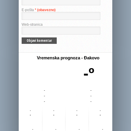
E-pošta
* (obavezno)
Web-stranica
Vremenska prognoza - Đakovo
-º
-
-
-
-
-
-
-
-
-
-
-
-
-
-
-
-
-
-