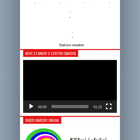
-
-
-
-
-
-
-
-
Đakovo weather
NOVI STANOVI U CENTRU ĐAKOVA
Reprodukto
videozapis
00:00
01:22
RADIO ĐAKOVO ONLINE