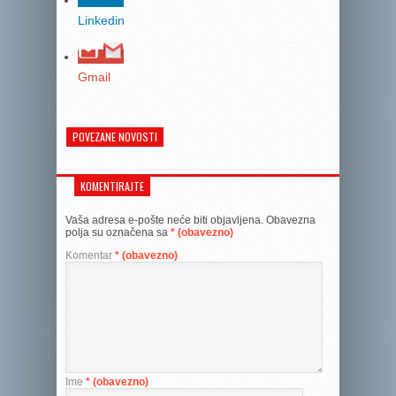
Linkedin
Gmail
POVEZANE NOVOSTI
KOMENTIRAJTE
Vaša adresa e-pošte neće biti objavljena.
Obavezna
polja su označena sa
* (obavezno)
Komentar
* (obavezno)
Ime
* (obavezno)