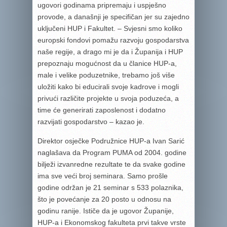
ugovori godinama pripremaju i uspješno
provode, a današnji je specifičan jer su zajedno
uključeni HUP i Fakultet. – Svjesni smo koliko
europski fondovi pomažu razvoju gospodarstva
naše regije, a drago mi je da i Županija i HUP
prepoznaju mogućnost da u članice HUP-a,
male i velike poduzetnike, trebamo još više
uložiti kako bi educirali svoje kadrove i mogli
privući različite projekte u svoja poduzeća, a
time će generirati zaposlenost i dodatno
razvijati gospodarstvo – kazao je.
Direktor osječke Podružnice HUP-a Ivan Sarić
naglašava da Program PUMA od 2004. godine
bilježi izvanredne rezultate te da svake godine
ima sve veći broj seminara. Samo prošle
godine održan je 21 seminar s 533 polaznika,
što je povećanje za 20 posto u odnosu na
godinu ranije. Ističe da je ugovor Županije,
HUP-a i Ekonomskog fakulteta prvi takve vrste