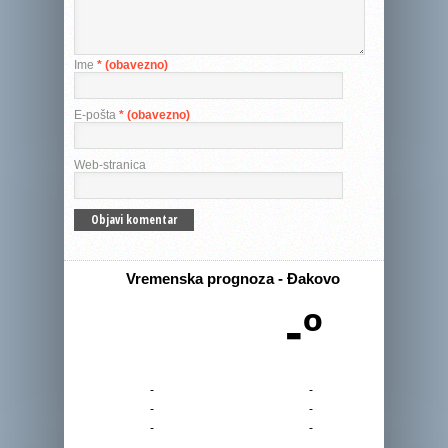
Ime
* (obavezno)
E-pošta
* (obavezno)
Web-stranica
Vremenska prognoza - Đakovo
-º
-
-
-
-
-
-