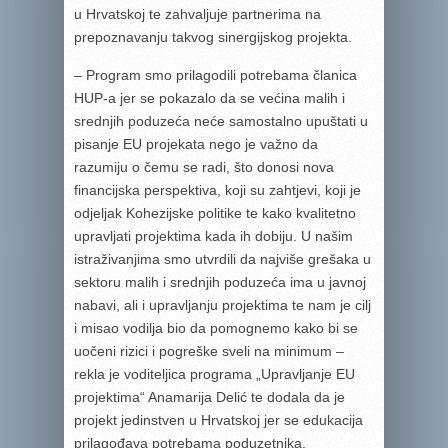
u Hrvatskoj te zahvaljuje partnerima na
prepoznavanju takvog sinergijskog projekta.
– Program smo prilagodili potrebama članica
HUP-a jer se pokazalo da se većina malih i
srednjih poduzeća neće samostalno upuštati u
pisanje EU projekata nego je važno da
razumiju o čemu se radi, što donosi nova
financijska perspektiva, koji su zahtjevi, koji je
odjeljak Kohezijske politike te kako kvalitetno
upravljati projektima kada ih dobiju. U našim
istraživanjima smo utvrdili da najviše grešaka u
sektoru malih i srednjih poduzeća ima u javnoj
nabavi, ali i upravljanju projektima te nam je cilj
i misao vodilja bio da pomognemo kako bi se
uočeni rizici i pogreške sveli na minimum –
rekla je voditeljica programa „Upravljanje EU
projektima“ Anamarija Delić te dodala da je
projekt jedinstven u Hrvatskoj jer se edukacija
prilagođava potrebama poduzetnika.