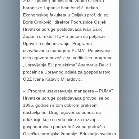
2022. godine) potpisali su župan Osječko-
baranjske županije Ivan Anušić, dekan
Ekonomskog fakulteta u Osijeku prof. dr. sc.
Boris Crnković i direktor Podružnice Osijek
Hrvatske udruge poslodavaca Ivan Sarić.
Župan i direktor HUP-a potom su potpisali i
Ugovor o sufinanciranju „Programa
usavršavanja managera PUMA“. Potpisivanju
ovih ugovora nazočile su voditeljica programa
„Upravljanja EU projektima“ Anamarija Delić i
pročelnica Upravnog odjela za gospodarstvo
OBŽ Ivana Katavić Milardović.
– „Program usavršavanja managera – PUMA”
Hrvatske udruge poslodavaca provodi se od
1996. godine i s tom dobrom praksom
nastavljamo. Drugi ugovor se odnosi na
edukacije koje su vrlo bitne za razvoj
gospodarstva i poduzetništva na području
Osječko-baranjske županije. Edukacije svakako