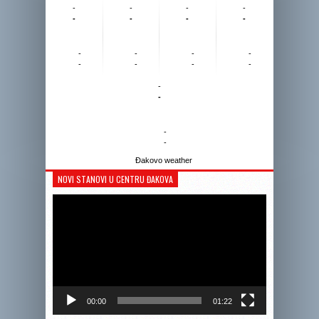
-
-
-
-
-
-
-
-
-
-
-
-
-
-
-
-
-
-
-
-
Đakovo weather
NOVI STANOVI U CENTRU ĐAKOVA
Reprodukto
videozapis
00:00
01:22