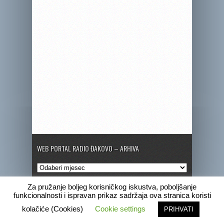
WEB PORTAL RADIO ĐAKOVO – ARHIVA
Web
portal
Radio
Za pružanje boljeg korisničkog iskustva, poboljšanje
Đakovo
funkcionalnosti i ispravan prikaz sadržaja ova stranica koristi
–
Copyright © 2020 Radio Đakovo
kolačiće (Cookies)
Cookie settings
PRIHVATI
Arhiva
Marketing
Pogrebne obavijesti
Program
Radio Đakovo