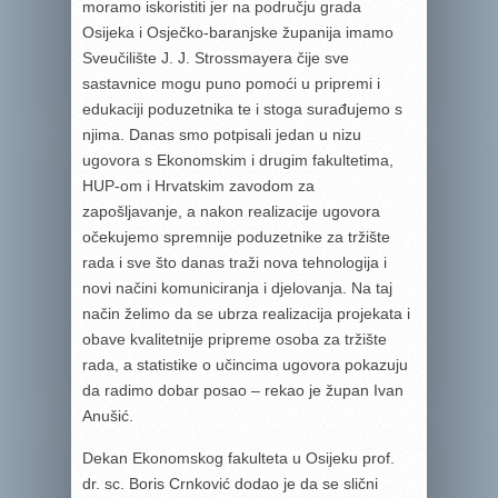
moramo iskoristiti jer na području grada
Osijeka i Osječko-baranjske županija imamo
Sveučilište J. J. Strossmayera čije sve
sastavnice mogu puno pomoći u pripremi i
edukaciji poduzetnika te i stoga surađujemo s
njima. Danas smo potpisali jedan u nizu
ugovora s Ekonomskim i drugim fakultetima,
HUP-om i Hrvatskim zavodom za
zapošljavanje, a nakon realizacije ugovora
očekujemo spremnije poduzetnike za tržište
rada i sve što danas traži nova tehnologija i
novi načini komuniciranja i djelovanja. Na taj
način želimo da se ubrza realizacija projekata i
obave kvalitetnije pripreme osoba za tržište
rada, a statistike o učincima ugovora pokazuju
da radimo dobar posao – rekao je župan Ivan
Anušić.
Dekan Ekonomskog fakulteta u Osijeku prof.
dr. sc. Boris Crnković dodao je da se slični