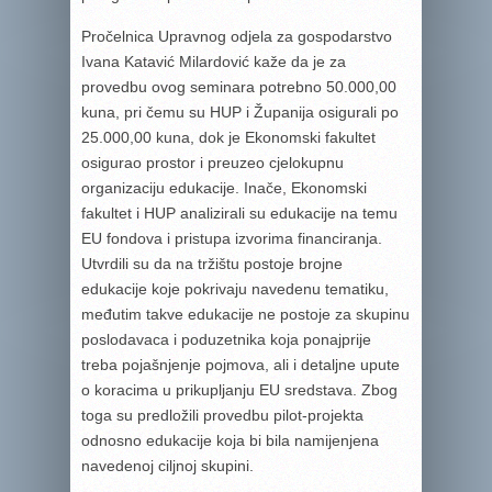
Pročelnica Upravnog odjela za gospodarstvo
Ivana Katavić Milardović kaže da je za
provedbu ovog seminara potrebno 50.000,00
kuna, pri čemu su HUP i Županija osigurali po
25.000,00 kuna, dok je Ekonomski fakultet
osigurao prostor i preuzeo cjelokupnu
organizaciju edukacije. Inače, Ekonomski
fakultet i HUP analizirali su edukacije na temu
EU fondova i pristupa izvorima financiranja.
Utvrdili su da na tržištu postoje brojne
edukacije koje pokrivaju navedenu tematiku,
međutim takve edukacije ne postoje za skupinu
poslodavaca i poduzetnika koja ponajprije
treba pojašnjenje pojmova, ali i detaljne upute
o koracima u prikupljanju EU sredstava. Zbog
toga su predložili provedbu pilot-projekta
odnosno edukacije koja bi bila namijenjena
navedenoj ciljnoj skupini.