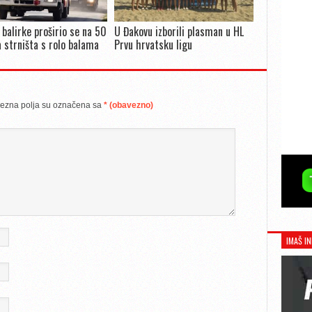
 balirke proširio se na 50
U Đakovu izborili plasman u HL
 strništa s rolo balama
Prvu hrvatsku ligu
ezna polja su označena sa
* (obavezno)
IMAŠ IN