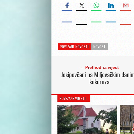
POVEZANE NOVOSTI
NOVOST
← Prethodna vijest
Josipovčani na Miljevačkim dani
kukuruza
POVEZANE VIJESTI...