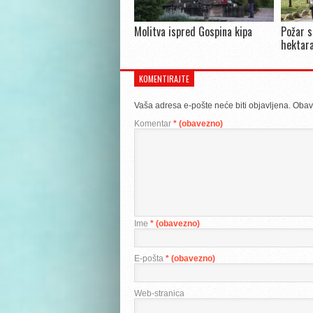
Molitva ispred Gospina kipa
Požar s
hektara
KOMENTIRAJTE
Vaša adresa e-pošte neće biti objavljena.
Obav
Komentar
* (obavezno)
Ime
* (obavezno)
E-pošta
* (obavezno)
Web-stranica