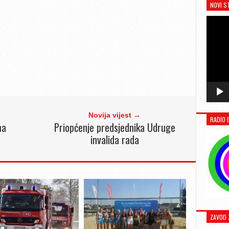
NOVI S
Novija vijest →
RADIO 
ma
Priopćenje predsjednika Udruge
invalida rada
ZAVOD 