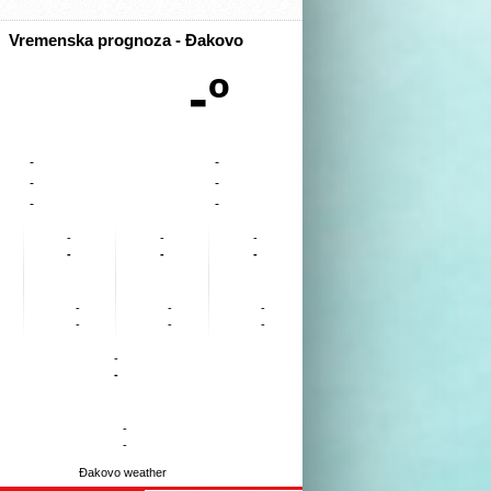
Vremenska prognoza - Đakovo
-º
-
-
-
-
-
-
-
-
-
-
-
-
-
-
-
-
-
-
-
-
-
-
Đakovo weather