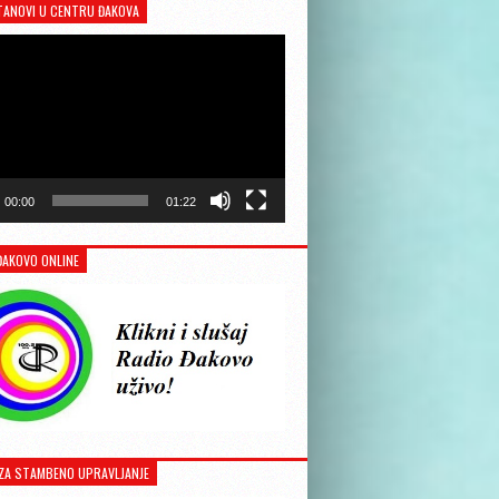
TANOVI U CENTRU ĐAKOVA
Reproduktor
videozapisa
00:00
01:22
ĐAKOVO ONLINE
ZA STAMBENO UPRAVLJANJE