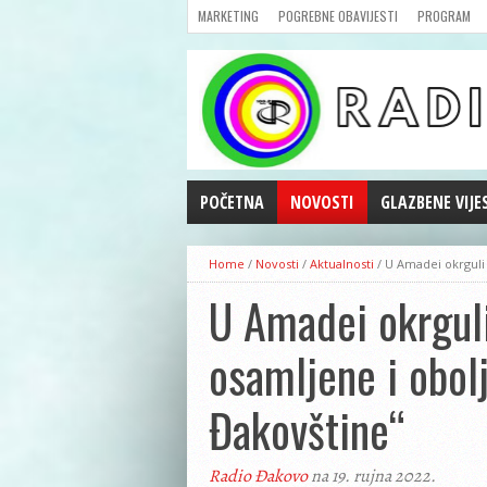
MARKETING
POGREBNE OBAVIJESTI
PROGRAM
POČETNA
NOVOSTI
GLAZBENE VIJE
AKTUALNOSTI
Home
/
Novosti
/
Aktualnosti
/
U Amadei okrguli 
CRNA KRONIKA
U Amadei okrguli 
POLITIKA
ZANIMLJIVOSTI
osamljene i obol
GOSPODARSTVO
KULTURA
Đakovštine“
ŠPORT
REPRIZE EMISIJA
Radio Đakovo
na 19. rujna 2022.