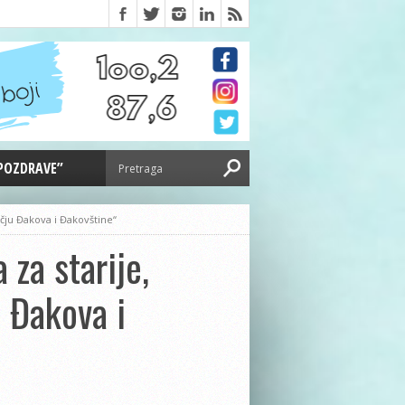
 POZDRAVE”
učju Đakova i Đakovštine“
 za starije,
 Đakova i