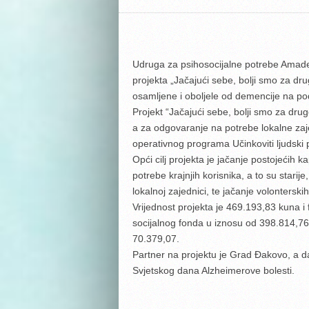
Udruga za psihosocijalne potrebe Amadea
projekta „Jačajući sebe, bolji smo za dru
osamljene i oboljele od demencije na po
Projekt “Jačajući sebe, bolji smo za dru
a za odgovaranje na potrebe lokalne zaj
operativnog programa Učinkoviti ljudski 
Opći cilj projekta je jačanje postojećih 
potrebe krajnjih korisnika, a to su starij
lokalnoj zajednici, te jačanje volonterski
Vrijednost projekta je 469.193,83 kuna 
socijalnog fonda u iznosu od 398.814,7
70.379,07.
Partner na projektu je Grad Đakovo, a da
Svjetskog dana Alzheimerove bolesti.