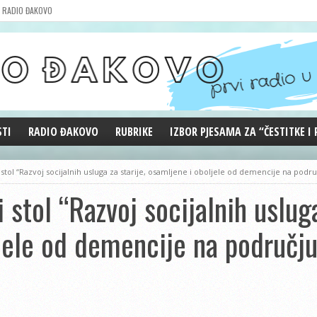
RADIO ĐAKOVO
STI
RADIO ĐAKOVO
RUBRIKE
IZBOR PJESAMA ZA “ČESTITKE I
MARKETING
REPRIZE EMISIJA
stol “Razvoj socijalnih usluga za starije, osamljene i oboljele od demencije na podr
DOBRE VIBRACIJE
stol “Razvoj socijalnih usluga
ĐAKOVO GRADE
WEB ANKETA
jele od demencije na području
KOLUMNE