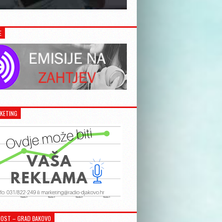
E
KETING
OST – GRAD ĐAKOVO