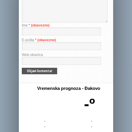
Ime
* (obavezno)
E-pošta
* (obavezno)
Web-stranica
Vremenska prognoza - Đakovo
-º
-
-
-
-