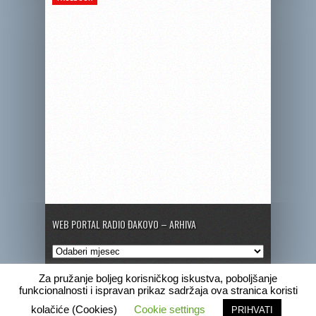
WEB PORTAL RADIO ĐAKOVO – ARHIVA
Web
portal
Radio
Za pružanje boljeg korisničkog iskustva, poboljšanje
Đakovo
funkcionalnosti i ispravan prikaz sadržaja ova stranica koristi
–
Copyright © 2020 Radio Đakovo
kolačiće (Cookies)
Cookie settings
PRIHVATI
Arhiva