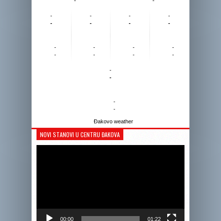
-
-
-
-
-
-
-
-
-
-
-
-
-
-
-
-
-
-
-
-
-
-
Đakovo weather
NOVI STANOVI U CENTRU ĐAKOVA
Reprodukto
videozapis
00:00
01:22