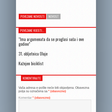
POVEZANE NOVOSTI
NOVOST
POVEZANE VIJESTI...
“Ima argumenata da se proglasi suša i ove
godine”
31. obljetnica Oluje
Kažnjen biciklist
KOMENTIRAJTE
Vaša adresa e-pošte neće biti objavljena.
Obavezna
polja su označena sa
* (obavezno)
Komentar
* (obavezno)