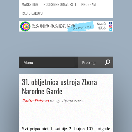
MARKETING
POGREBNE OBAVIJESTI
PROGRAM
RADIO ĐAKOVO
31. obljetnica ustroja Zbora
Narodne Garde
Radio Đakovo
na 25. lipnja 2022.
Svi pripadnici 1. satnije 2. bojne 107. brigade