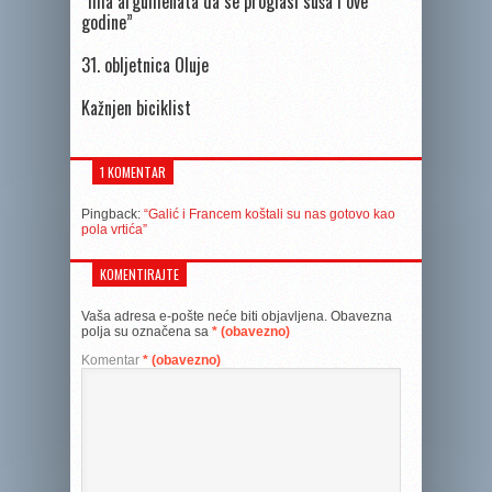
“Ima argumenata da se proglasi suša i ove
godine”
31. obljetnica Oluje
Kažnjen biciklist
1 KOMENTAR
Pingback:
“Galić i Francem koštali su nas gotovo kao
pola vrtića”
KOMENTIRAJTE
Vaša adresa e-pošte neće biti objavljena.
Obavezna
polja su označena sa
* (obavezno)
Komentar
* (obavezno)