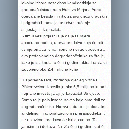
lokalne izbore nezavisna kandidatkinja za
gradonačelnicu grada Đakova Mirjana Adrić
obećala je besplatni vrtić za svu djecu gradskih
i prigradskih naselja, te udvostručenje
smještajnih kapaciteta.
S tim u vezi pojasnila je da je ta mjera
apsolutno realna, a prva sredstva koja će biti
usmjerena za tu namjenu je novac utrošen za
dva profesionalna dogradonačelnika za što je,
kako je istaknula, u četiri godine aktualne vlasti
izdvojeno oko 2,4 milijuna kuna.
“Usporedbe radi, izgradnja dječjeg vrtića u
Piškorevcima iznosila je oko 5,5 milijuna kuna i
trajna je investicija čiji je kapacitet 35 djece.
Samo to je pola iznosa novca koje smo dali za
dogradonačelnike. Naravno da to nije dostatno,
ali daljnjom racionalizacijom i preraspodjelom,
ne otkazima, sredstva će biti dostatna. To
jamčim, a i dokazat ću. Za četiri godine stat ću