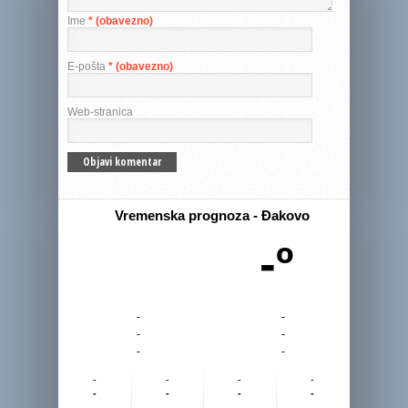
Ime
* (obavezno)
E-pošta
* (obavezno)
Web-stranica
Vremenska prognoza - Đakovo
-º
-
-
-
-
-
-
-
-
-
-
-
-
-
-