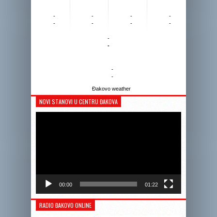
-
-
-
-
-
-
-
-
-
-
-
-
Đakovo weather
NOVI STANOVI U CENTRU ĐAKOVA
Reprodukto
videozapis
00:00
01:22
RADIO ĐAKOVO ONLINE