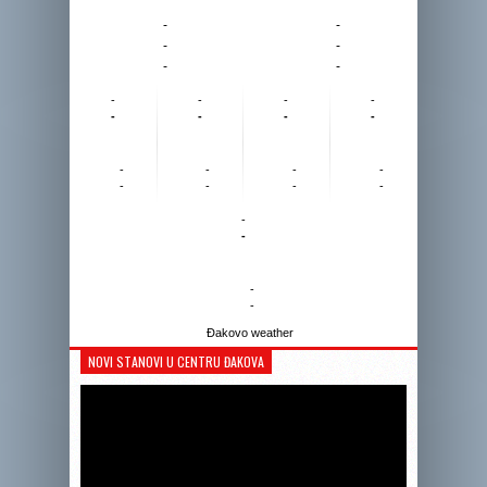
-
-
-
-
-
-
-
-
-
-
-
-
-
-
-
-
-
-
-
-
-
-
-
-
-
-
Đakovo weather
NOVI STANOVI U CENTRU ĐAKOVA
Reprodukto
videozapis