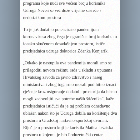
programa koje nudi sve većem broju korisnika
Udruga Neven se već duže vrijeme susreće s
nedostatkom prostora.
To je još dodatno potencirano pandemijom
koronavirusa zbog čega je ograničen broj korisnika u
ionako skučenom dosadašnjem prostoru, ističe
predsjednica udruge doktorica Zdenka Konjarik.
„
Otkako je nastupila ova pandemija morali smo se
prilagoditi novom režimu rada u skladu s uputama
Hrvatskog zavoda za javno zdravstvo i našeg
ministarstva i zbog toga smo morali pod hitno iznaći
rješenje kroz osiguranje dodatnih prostorija da bismo
mogli zadovoljiti sve potrebe naših štićenika”, kaže
predsjednica ističući da je taj problem odnedavno
ublažen nakon što je Udruga dobila na korištenje dva
prostora u Gradskoj nastavno-sportskoj dvorani
.
Riječ je o prostoru koji je koristila Matica hrvatska i
prostoru u kojemu je bio Poduzetnički centar.