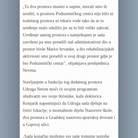
„
Ta dva prostora imamo u najmu, morali smo ih
urediti, u prostoru Poduzetničkog centra nije bilo ni
toaletnog prostora ni tekuće vode tako da se to
uređenje malo odužilo jer su to bili veliki zahvati.
Uređenje samog prostora s namještajem je sada
završeno pa smo preselili naš administrativni dio u
prostor bivše Matice hrvatske, a dio rehabilitacijskih
aktivnosti smo preselili u ovaj drugi prostor gdje je
bio Poduzetnički centar”, objašnjava predsjednica
Nevena.
Stavljanjem u funkciju tog dodatnog prostora
Udruga Neven moći će svojim programom
obuhvatiti sve svoje štićenike, kaže doktorica
Konjarik napominjući da Udruga sada djeluje na
četiri lokacije; u montažnom dijelu Nazorove škole,
dva prostora u Gradskoj nastavno-sportskoj dvorani i
u Gajevoj ulici.
„
Sada konačno možemo sve naše trenutne potrebe