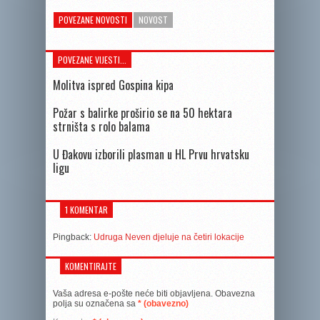
POVEZANE NOVOSTI
NOVOST
POVEZANE VIJESTI...
Molitva ispred Gospina kipa
Požar s balirke proširio se na 50 hektara
strništa s rolo balama
U Đakovu izborili plasman u HL Prvu hrvatsku
ligu
1 KOMENTAR
Pingback:
Udruga Neven djeluje na četiri lokacije
KOMENTIRAJTE
Vaša adresa e-pošte neće biti objavljena.
Obavezna
polja su označena sa
* (obavezno)