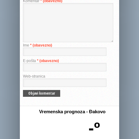
Komentar
* (obavezno)
Ime
* (obavezno)
E-pošta
* (obavezno)
Web-stranica
Vremenska prognoza - Đakovo
-º