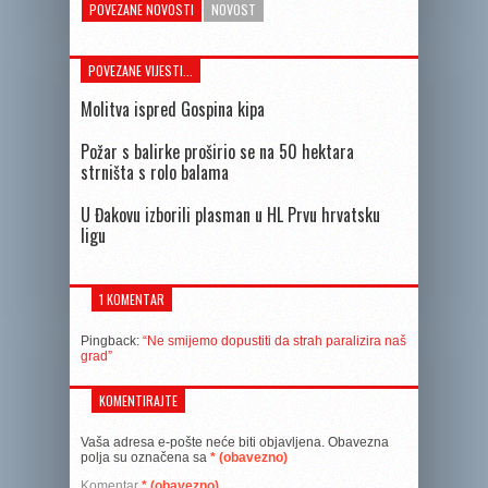
POVEZANE NOVOSTI
NOVOST
POVEZANE VIJESTI...
Molitva ispred Gospina kipa
Požar s balirke proširio se na 50 hektara
strništa s rolo balama
U Đakovu izborili plasman u HL Prvu hrvatsku
ligu
1 KOMENTAR
Pingback:
“Ne smijemo dopustiti da strah paralizira naš
grad”
KOMENTIRAJTE
Vaša adresa e-pošte neće biti objavljena.
Obavezna
polja su označena sa
* (obavezno)
Komentar
* (obavezno)