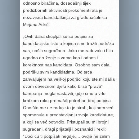
odnosno biračima, dosadašnji tijek
predizbornih aktivnosti prokomentirala je
nezavisna kandidatkinja za gradonačelnicu
Mirjana Adrić.
„Ovih dana skupljali su se potpisi za
kandidacijske liste u kojima smo tražili podršku
vas, naših sugrađana. Jako me radovalo i bilo
ugodno druženje s vama kao i odnos i
korektnost nas kandidata. Osobno sam dala
podršku svim kandidatima. Od srca
zahvaljujem na velikoj podršci koju ste mi dali u
ovom obveznom djelu kako bi se “prava”
kampanja mogla nastaviti, gdje smo u vrlo
kratkom roku premašili potreban broj potpisa.
Ono što me ne raduje to je strah, koji sam već
spomenula u predstavljanju svoje kandidature,
a koji se već potvrdio. Pristupali su mi brojni
sugrađani, dragi prijatelji i poznanici i rekli:
“Doći ću ti potpisati negdje,… ovdje ne želim