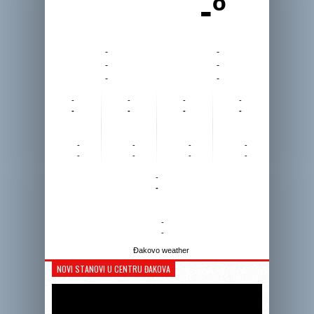
-º
-
-
-
-
-
-
-
-
-
-
-
-
-
-
-
-
-
-
-
-
-
-
-
-
-
-
Đakovo weather
NOVI STANOVI U CENTRU ĐAKOVA
Reprodukto
videozapis