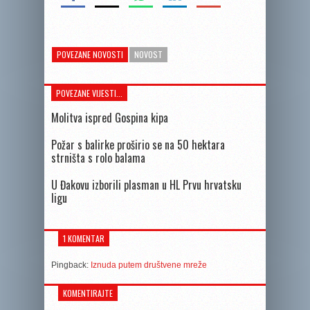
POVEZANE NOVOSTI
NOVOST
POVEZANE VIJESTI...
Molitva ispred Gospina kipa
Požar s balirke proširio se na 50 hektara
strništa s rolo balama
U Đakovu izborili plasman u HL Prvu hrvatsku
ligu
1 KOMENTAR
Pingback:
Iznuda putem društvene mreže
KOMENTIRAJTE