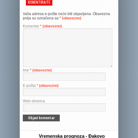
KOMENTIRAJTE
Vaša adresa e-pošte neće biti objavljena.
Obavezna
polja su označena sa
* (obavezno)
Komentar
* (obavezno)
Ime
* (obavezno)
E-pošta
* (obavezno)
Web-stranica
Vremenska prognoza - Đakovo