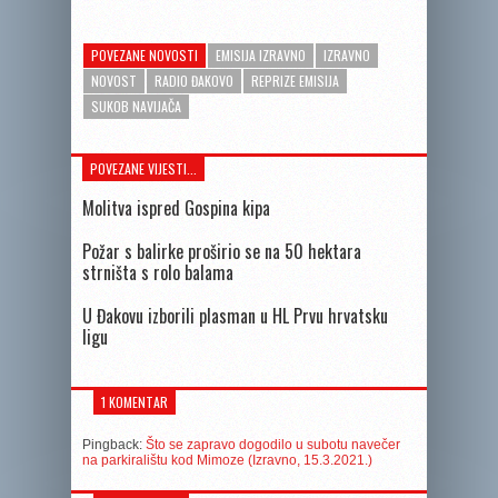
POVEZANE NOVOSTI
EMISIJA IZRAVNO
IZRAVNO
NOVOST
RADIO ĐAKOVO
REPRIZE EMISIJA
SUKOB NAVIJAČA
POVEZANE VIJESTI...
Molitva ispred Gospina kipa
Požar s balirke proširio se na 50 hektara
strništa s rolo balama
U Đakovu izborili plasman u HL Prvu hrvatsku
ligu
1 KOMENTAR
Pingback:
Što se zapravo dogodilo u subotu navečer
na parkiralištu kod Mimoze (Izravno, 15.3.2021.)