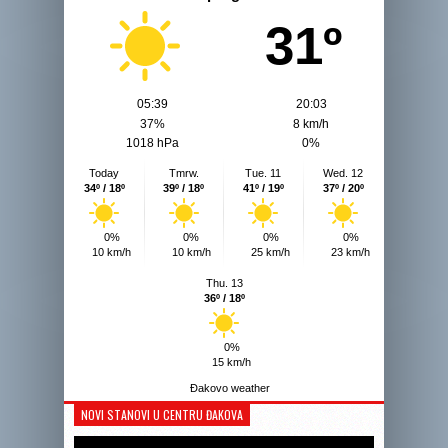
31º
05:39
20:03
37%
8 km/h
1018 hPa
0%
Today
Tmrw.
Tue. 11
Wed. 12
34º / 18º
39º / 18º
41º / 19º
37º / 20º
0%
0%
0%
0%
10 km/h
10 km/h
25 km/h
23 km/h
Thu. 13
36º / 18º
0%
15 km/h
Đakovo weather
NOVI STANOVI U CENTRU ĐAKOVA
Reprodukto
videozapis