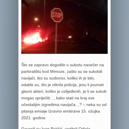
Što se zapravo dogodilo u subotu navečer na
parkiralištu kod Mimoze, zašto su se sukobili
navijači, tko su sudionici, koliko ih je bilo,
odakle su, što je otkrila policija, jesu li poznati
glavni akteri, koliko je ozlijeđenih, je li se sukob
mogao spriječiti…, kako stati na kraj sve
učestalijim izgredima navijača…? – neka su od
pitanja emisije Izravno emitirane 15. ožujka
2021. godine.
Govorili su Ivan Pakšić, voditelj Odjela