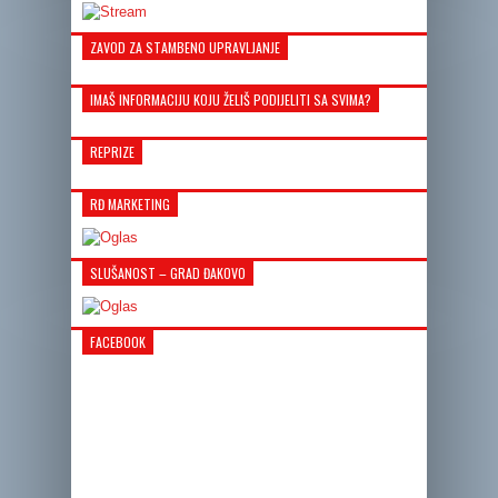
ZAVOD ZA STAMBENO UPRAVLJANJE
IMAŠ INFORMACIJU KOJU ŽELIŠ PODIJELITI SA SVIMA?
REPRIZE
RĐ MARKETING
SLUŠANOST – GRAD ĐAKOVO
FACEBOOK