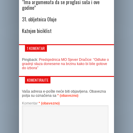
“Ima argumenata da se proglasi suša i ove
godine”
31. obljetnica Oluje
Kažnjen biciklist
1 KOMENTAR
Pingback:
Predsjednica MO Sjever Dračice: “Odluke o
gradnji staza donesene na brzinu kako bi bile gotove
do izbora”
KOMENTIRAJTE
Vaša adresa e-pošte neće biti objavljena.
Obavezna
polja su označena sa
* (obavezno)
Komentar
* (obavezno)