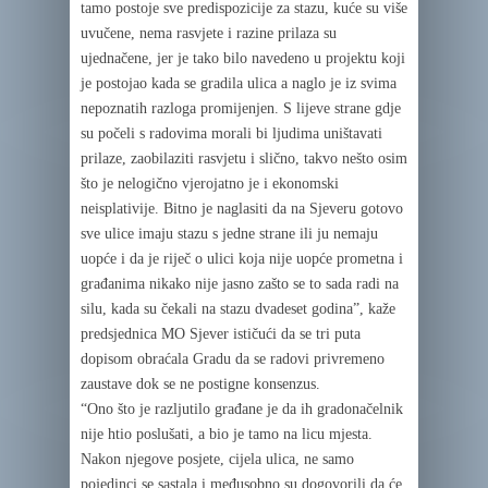
tamo postoje sve predispozicije za stazu, kuće su više
uvučene, nema rasvjete i razine prilaza su
ujednačene, jer je tako bilo navedeno u projektu koji
je postojao kada se gradila ulica a naglo je iz svima
nepoznatih razloga promijenjen. S lijeve strane gdje
su počeli s radovima morali bi ljudima uništavati
prilaze, zaobilaziti rasvjetu i slično, takvo nešto osim
što je nelogično vjerojatno je i ekonomski
neisplativije. Bitno je naglasiti da na Sjeveru gotovo
sve ulice imaju stazu s jedne strane ili ju nemaju
uopće i da je riječ o ulici koja nije uopće prometna i
građanima nikako nije jasno zašto se to sada radi na
silu, kada su čekali na stazu dvadeset godina”, kaže
predsjednica MO Sjever ističući da se tri puta
dopisom obraćala Gradu da se radovi privremeno
zaustave dok se ne postigne konsenzus.
“Ono što je razljutilo građane je da ih gradonačelnik
nije htio poslušati, a bio je tamo na licu mjesta.
Nakon njegove posjete, cijela ulica, ne samo
pojedinci se sastala i međusobno su dogovorili da će