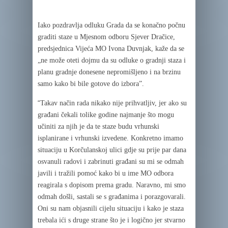
Iako pozdravlja odluku Grada da se konačno počnu
graditi staze u Mjesnom odboru Sjever Dračice,
predsjednica Vijeća MO Ivona Duvnjak, kaže da se
„ne može oteti dojmu da su odluke o gradnji staza i
planu gradnje donesene nepromišljeno i na brzinu
samo kako bi bile gotove do izbora”.
“
Takav način rada nikako nije prihvatljiv, jer ako su
građani čekali tolike godine najmanje što mogu
učiniti za njih je da te staze budu vrhunski
isplanirane i vrhunski izvedene. Konkretno imamo
situaciju u Korčulanskoj ulici gdje su prije par dana
osvanuli radovi i zabrinuti građani su mi se odmah
javili i tražili pomoć kako bi u ime MO odbora
reagirala s dopisom prema gradu. Naravno, mi smo
odmah došli, sastali se s građanima i porazgovarali.
Oni su nam objasnili cijelu situaciju i kako je staza
trebala ići s druge strane što je i logično jer stvarno