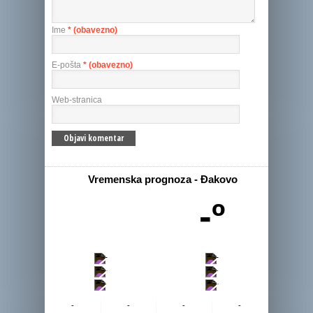
Ime
* (obavezno)
E-pošta
* (obavezno)
Web-stranica
Vremenska prognoza - Đakovo
-º
-
-
-
-
-
-
-
-
-
-