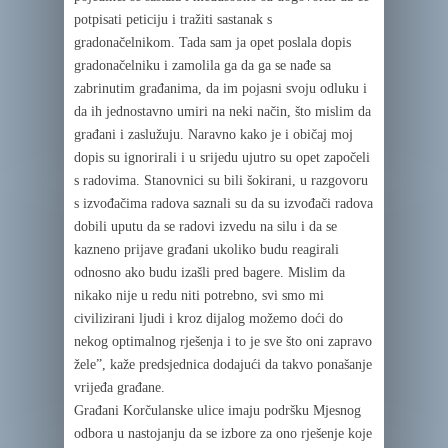
potpisati peticiju i tražiti sastanak s
gradonačelnikom. Tada sam ja opet poslala dopis
gradonačelniku i zamolila ga da ga se nađe sa
zabrinutim građanima, da im pojasni svoju odluku i
da ih jednostavno umiri na neki način, što mislim da
građani i zaslužuju. Naravno kako je i običaj moj
dopis su ignorirali i u srijedu ujutro su opet započeli
s radovima. Stanovnici su bili šokirani, u razgovoru
s izvođačima radova saznali su da su izvođači radova
dobili uputu da se radovi izvedu na silu i da se
kazneno prijave građani ukoliko budu reagirali
odnosno ako budu izašli pred bagere. Mislim da
nikako nije u redu niti potrebno, svi smo mi
civilizirani ljudi i kroz dijalog možemo doći do
nekog optimalnog rješenja i to je sve što oni zapravo
žele”, kaže predsjednica dodajući da takvo ponašanje
vrijeđa građane.
Građani Korčulanske ulice imaju podršku Mjesnog
odbora u nastojanju da se izbore za ono rješenje koje