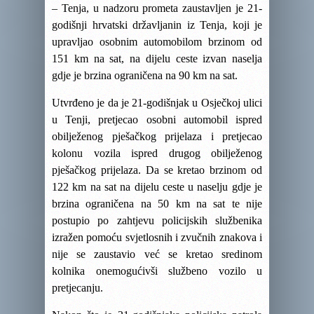
– Tenja, u nadzoru prometa zaustavljen je 21-
godišnji hrvatski državljanin iz Tenja, koji je
upravljao osobnim automobilom brzinom od
151 km na sat, na dijelu ceste izvan naselja
gdje je brzina ograničena na 90 km na sat.
Utvrđeno je da je 21-godišnjak u Osječkoj ulici
u Tenji, pretjecao osobni automobil ispred
obilježenog pješačkog prijelaza i pretjecao
kolonu vozila ispred drugog obilježenog
pješačkog prijelaza. Da se kretao brzinom od
122 km na sat na dijelu ceste u naselju gdje je
brzina ograničena na 50 km na sat te nije
postupio po zahtjevu policijskih službenika
izražen pomoću svjetlosnih i zvučnih znakova i
nije se zaustavio već se kretao sredinom
kolnika onemogućivši službeno vozilo u
pretjecanju.