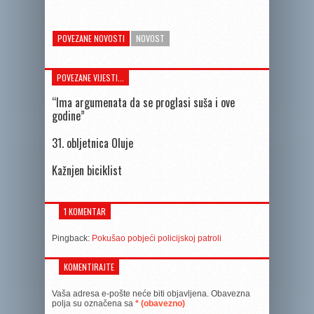
POVEZANE NOVOSTI
NOVOST
POVEZANE VIJESTI...
“Ima argumenata da se proglasi suša i ove
godine”
31. obljetnica Oluje
Kažnjen biciklist
1 KOMENTAR
Pingback:
Pokušao pobjeći policijskoj patroli
KOMENTIRAJTE
Vaša adresa e-pošte neće biti objavljena.
Obavezna
polja su označena sa
* (obavezno)