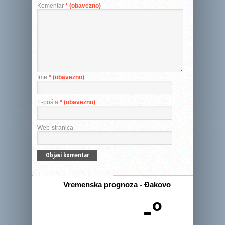
Komentar
* (obavezno)
Ime
* (obavezno)
E-pošta
* (obavezno)
Web-stranica
Vremenska prognoza - Đakovo
-º