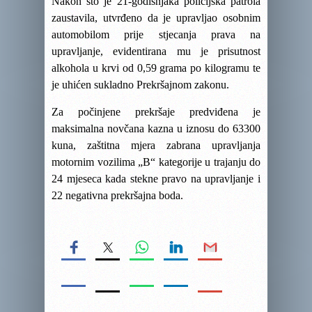
Nakon što je 21-godišnjaka policijska patrola
zaustavila, utvrđeno da je upravljao osobnim
automobilom prije stjecanja prava na
upravljanje, evidentirana mu je prisutnost
alkohola u krvi od 0,59 grama po kilogramu te
je uhićen sukladno Prekršajnom zakonu.
Za počinjene prekršaje predviđena je
maksimalna novčana kazna u iznosu do 63300
kuna, zaštitna mjera zabrana upravljanja
motornim vozilima „B“ kategorije u trajanju do
24 mjeseca kada stekne pravo na upravljanje i
22 negativna prekršajna boda.