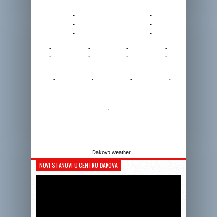
-
-
-
-
-
-
-
-
-
-
-
-
-
-
-
-
-
-
-
-
-
-
-
-
-
-
Đakovo weather
NOVI STANOVI U CENTRU ĐAKOVA
Reprodukto
videozapis