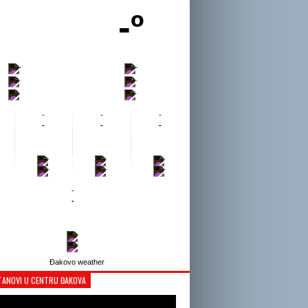
-º
-
-
-
-
-
-
-
-
-
-
-
-
-
-
-
-
-
-
-
-
-
-
Đakovo weather
TANOVI U CENTRU ĐAKOVA
Reproduktor
videozapisa