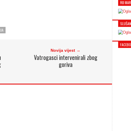
RĐ MAR
SLUŠAN
IJA
FACEB
Novija vijest →
u
Vatrogasci intervenirali zbog
g
goriva