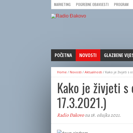
MARKETING
POGREBNE OBAVIJESTI
PROGRAM
POČETNA
NOVOSTI
GLAZBENE VIJE
AKTUALNOSTI
Home
/
Novosti
/
Aktualnosti
/
Kako je živjeti 
CRNA KRONIKA
Kako je živjeti
POLITIKA
ZANIMLJIVOSTI
17.3.2021.)
GOSPODARSTVO
KULTURA
Radio Đakovo
na 18. ožujka 2021.
ŠPORT
REPRIZE EMISIJA