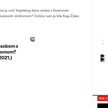
tema je uoči Svjetskog dana osoba s Downovim
 Downovim sindromom? Gošća nam je bila Kaja Žalac,
-
-
-
-
NOVI S