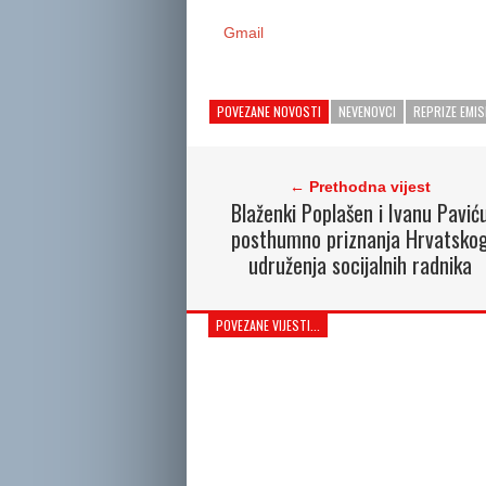
Gmail
POVEZANE NOVOSTI
NEVENOVCI
REPRIZE EMIS
← Prethodna vijest
Blaženki Poplašen i Ivanu Pavić
posthumno priznanja Hrvatsko
udruženja socijalnih radnika
POVEZANE VIJESTI...