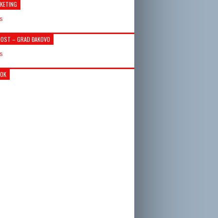
KETING
OST – GRAD ĐAKOVO
OOK