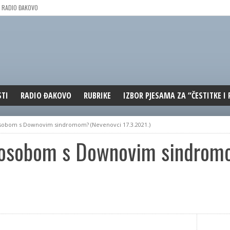
RADIO ĐAKOVO
STI
RADIO ĐAKOVO
RUBRIKE
IZBOR PJESAMA ZA “ČESTITKE I
MARKETING
REPRIZE EMISIJA
s osobom s Downovim sindromom? (Nevenovci 17.3.2021.)
DOBRE VIBRACIJE
 s osobom s Downovim sindro
ĐAKOVO GRADE
WEB ANKETA
KOLUMNE