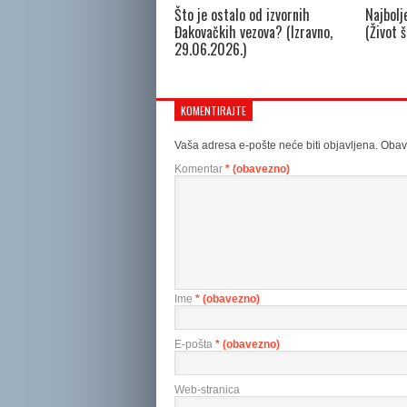
Što je ostalo od izvornih
Najbolj
Đakovačkih vezova? (Izravno,
(Život 
29.06.2026.)
KOMENTIRAJTE
Vaša adresa e-pošte neće biti objavljena.
Obav
Komentar
* (obavezno)
Ime
* (obavezno)
E-pošta
* (obavezno)
Web-stranica