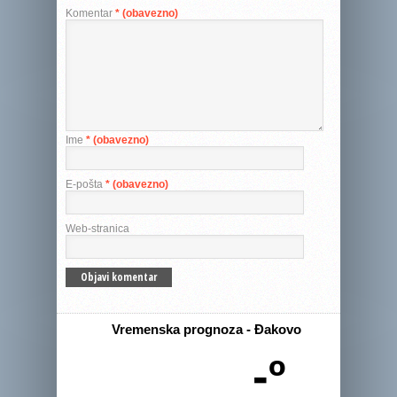
Komentar
* (obavezno)
Ime
* (obavezno)
E-pošta
* (obavezno)
Web-stranica
Vremenska prognoza - Đakovo
-º