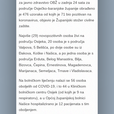
za javno zdravstvo OBŽ u zadnja 24 sata za
područje Osječko-baranjske županije obrađeno
je 476 uzoraka od kojih je 71 bio pozitivan na
koronavirus, objavio je Županijski stožer civilne
zaštite.
Najviše (29) novopozitivnih osoba živi na
području Osijeka, 20 osoba je s područja
Valpova, 5 Belišća, po dvije osobe su iz
Đakova, Koške i Našica, a po jedna osoba je s
područja Erduta, Belog Manastira, Bilja,
Bizovca, Čepina, Ernestinova, Magadenovca,
Marijanaca, Semeljaca, Trnave i Vladislavaca.
Na bolničkom liječenju nalazi se 56 osoba
oboljelih od COVID-19, i to 44 u Kliničkom
bolničkom centru Osijek (od kojih je 9 na
respiratoru), a u Općoj županijskoj bolnici
Našice hospitalizirano je 12 pacijenata s tim
oboljenjem.