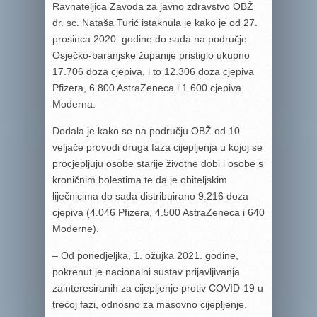
Ravnateljica Zavoda za javno zdravstvo OBŽ
dr. sc. Nataša Turić istaknula je kako je od 27.
prosinca 2020. godine do sada na područje
Osječko-baranjske županije pristiglo ukupno
17.706 doza cjepiva, i to 12.306 doza cjepiva
Pfizera, 6.800 AstraZeneca i 1.600 cjepiva
Moderna.
Dodala je kako se na području OBŽ od 10.
veljače provodi druga faza cijepljenja u kojoj se
procjepljuju osobe starije životne dobi i osobe s
kroničnim bolestima te da je obiteljskim
liječnicima do sada distribuirano 9.216 doza
cjepiva (4.046 Pfizera, 4.500 AstraZeneca i 640
Moderne).
– Od ponedjeljka, 1. ožujka 2021. godine,
pokrenut je nacionalni sustav prijavljivanja
zainteresiranih za cijepljenje protiv COVID-19 u
trećoj fazi, odnosno za masovno cijepljenje.