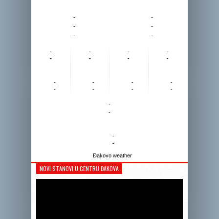
-
-
-
-
-
-
-
-
-
-
-
-
-
-
-
-
-
-
-
-
-
-
-
-
-
-
Đakovo weather
NOVI STANOVI U CENTRU ĐAKOVA
Reprodukto
videozapis