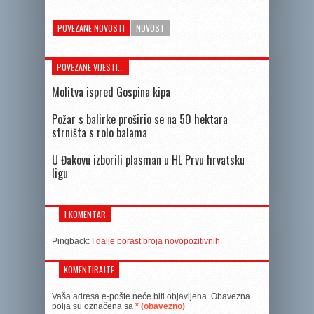
POVEZANE NOVOSTI
NOVOST
POVEZANE VIJESTI...
Molitva ispred Gospina kipa
Požar s balirke proširio se na 50 hektara
strništa s rolo balama
U Đakovu izborili plasman u HL Prvu hrvatsku
ligu
1 KOMENTAR
Pingback:
I dalje porast broja novopozitivnih
KOMENTIRAJTE
Vaša adresa e-pošte neće biti objavljena.
Obavezna
polja su označena sa
* (obavezno)