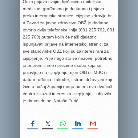
Osim prijava svojim liječnicima obiteljske
medicine, građanima je dostupna i prijava
preko internetske stranice: cijepise.zdravlje.hr,
a Zavod za javno zdravstvo OBŽ je dodatno
otvorio dvije telefonske linije (031 225 762, 031
225 769) putem kojih će naši djelatnici
ispunjavati prijave na internetskoj stranici za
sve stanovnike OBŽ koji su zainteresirani za
cijepljenje. Prije nego što se nazove, potrebno
je pripremiti ime i prezime osobe koja se
prijavljuje na cijepljenje, njen OIB (ili MBO) i
datum rođenja. Također, i strani državljani koji
žive u našoj županiji mogu putem ova dva call
centra iskazati interes za cijepljenje – objavila
je danas dr. sc. Nataša Turić.