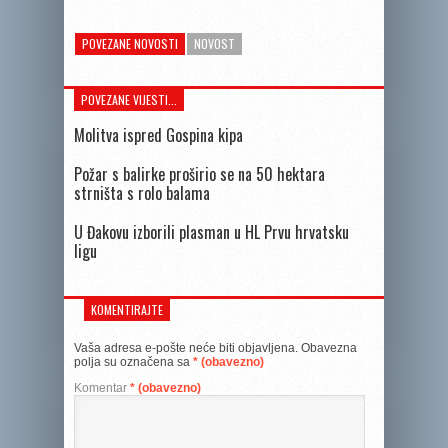
POVEZANE NOVOSTI
NOVOST
POVEZANE VIJESTI...
Molitva ispred Gospina kipa
Požar s balirke proširio se na 50 hektara
strništa s rolo balama
U Đakovu izborili plasman u HL Prvu hrvatsku
ligu
KOMENTIRAJTE
Vaša adresa e-pošte neće biti objavljena.
Obavezna
polja su označena sa
* (obavezno)
Komentar
* (obavezno)