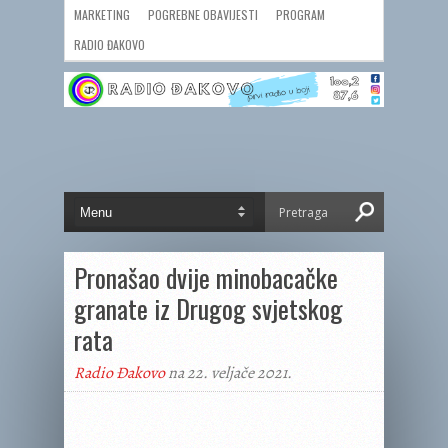
MARKETING
POGREBNE OBAVIJESTI
PROGRAM
RADIO ĐAKOVO
Pronašao dvije minobacačke
granate iz Drugog svjetskog
rata
Radio Đakovo
na 22. veljače 2021.