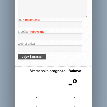
Ime
* (obavezno)
E-pošta
* (obavezno)
Web-stranica
Vremenska prognoza - Đakovo
-º
-
-
-
-
-
-