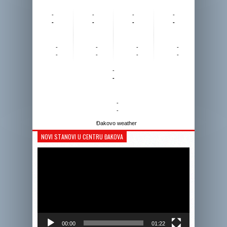
-
-
-
-
-
-
-
-
-
-
-
-
-
-
-
-
-
-
-
-
Đakovo weather
NOVI STANOVI U CENTRU ĐAKOVA
Reprodukto
videozapis
00:00
01:22