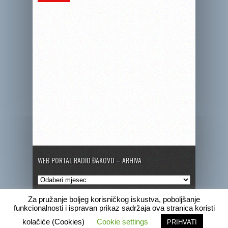
WEB PORTAL RADIO ĐAKOVO – ARHIVA
Web
portal
Radio
Za pružanje boljeg korisničkog iskustva, poboljšanje
Đakovo
funkcionalnosti i ispravan prikaz sadržaja ova stranica koristi
–
Copyright © 2020 Radio Đakovo
kolačiće (Cookies)
Cookie settings
PRIHVATI
Arhiva
Marketing
Pogrebne obavijesti
Program
Radio Đakovo