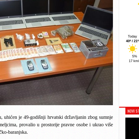
Today
40º / 21º
5%
17 km
NOVI S
u, uhićen je 49-godišnji hrvatski državljanin zbog sumnje
meljcima, provalio u prostorije pravne osobe i ukrao više
ečko-baranjska.