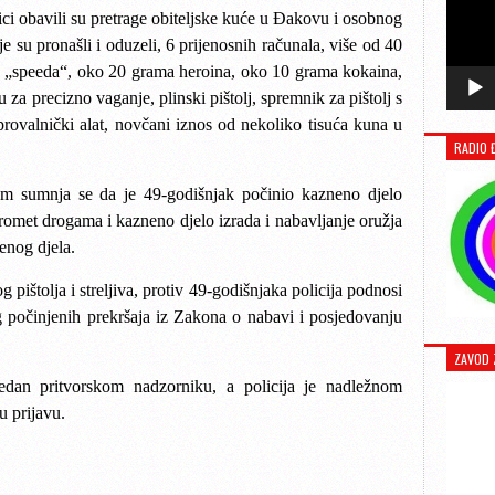
ci obavili su pretrage obiteljske kuće u Đakovu i osobnog
e su pronašli i oduzeli, 6 prijenosnih računala, više od 40
a „speeda“, oko 20 grama heroina, oko 10 grama kokaina,
za precizno vaganje, plinski pištolj, spremnik za pištolj s
provalnički alat, novčani iznos od nekoliko tisuća kuna u
RADIO 
jem sumnja se da je 49-godišnjak počinio kazneno djelo
romet drogama i kazneno djelo izrada i nabavljanje oružja
enog djela.
pištolja i streljiva, protiv 49-godišnjaka policija podnosi
 počinjenih prekršaja iz Zakona o nabavi i posjedovanju
ZAVOD 
redan pritvorskom nadzorniku, a policija je nadležnom
 prijavu.