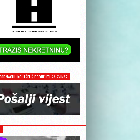
FORMACIJU KOJU ŽELIŠ PODIJELITI SA SVIMA?
E