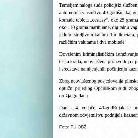
Temeljem naloga suda policijski službeni
automobila vlasništvo 49-godišnjaka, gdj
komada tableta „ecstasy“, oko 25 gram
oko 110 grama marihuane, digitalnu vagu 
jednim streljivom kalibra 9 milimetara, 
različitim valutama i dva mobitele.
Dovršenim kriminalističkim istraživan
teška krađa, neovlaštena proizvodnja i p
i sredstava namijenjenih počinjenju kazn
Zbog neovlaštenog posjedovanja plinskog 
optužni prijedlog Općinskom sudu zbog
oružja građana.
Danas, 4. veljače, 49-godišnjak je p
državnom odvjetništvu podnijela kaznenu
Foto: PU OBŽ