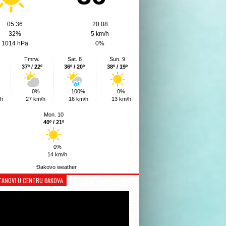
05:36
20:08
32%
5 km/h
1014 hPa
0%
Tmrw.
Sat. 8
Sun. 9
37º / 22º
36º / 20º
38º / 19º
0%
100%
0%
/h
27 km/h
16 km/h
13 km/h
Mon. 10
40º / 21º
0%
14 km/h
Đakovo weather
TANOVI U CENTRU ĐAKOVA
Reproduktor
videozapisa