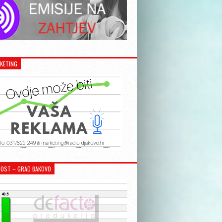
KETING
OST – GRAD ĐAKOVO