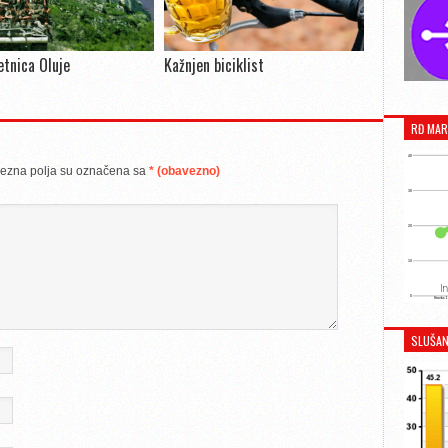
jetnica Oluje
Kažnjen biciklist
RĐ MAR
ezna polja su označena sa
* (obavezno)
SLUŠAN