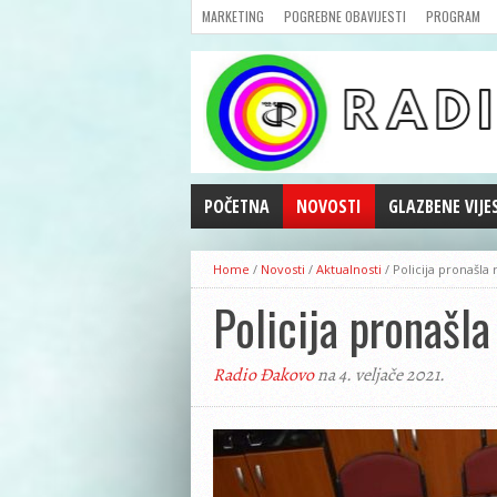
MARKETING
POGREBNE OBAVIJESTI
PROGRAM
POČETNA
NOVOSTI
GLAZBENE VIJE
AKTUALNOSTI
Home
/
Novosti
/
Aktualnosti
/
Policija pronašla 
CRNA KRONIKA
Policija pronašla
POLITIKA
ZANIMLJIVOSTI
Radio Đakovo
na 4. veljače 2021.
GOSPODARSTVO
KULTURA
ŠPORT
REPRIZE EMISIJA