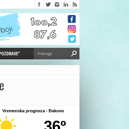
 POZDRAVE”
je
Vremenska prognoza - Đakovo
36º