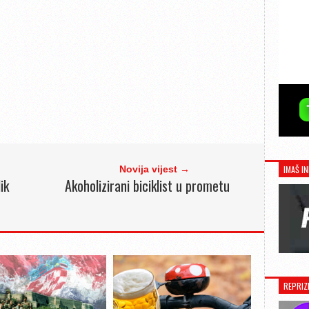
IMAŠ IN
Novija vijest →
ik
Akoholizirani biciklist u prometu
REPRIZ