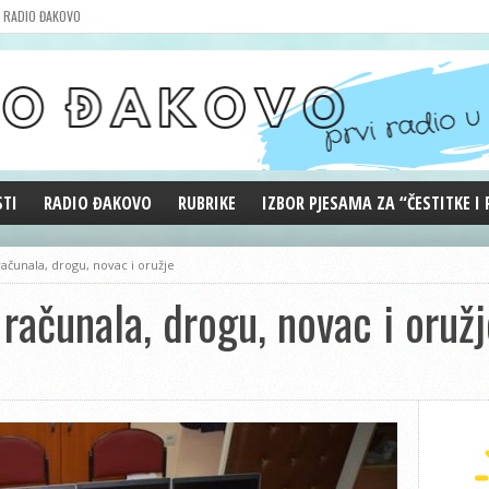
RADIO ĐAKOVO
STI
RADIO ĐAKOVO
RUBRIKE
IZBOR PJESAMA ZA “ČESTITKE I
MARKETING
REPRIZE EMISIJA
računala, drogu, novac i oružje
DOBRE VIBRACIJE
 računala, drogu, novac i oruž
ĐAKOVO GRADE
WEB ANKETA
KOLUMNE