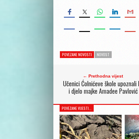
POVEZANE NOVOSTI
NOVOST
← Prethodna vijest
Učenici Ćolnićeve škole upoznali l
i djelo majke Amadee Pavlović
POVEZANE VIJESTI...