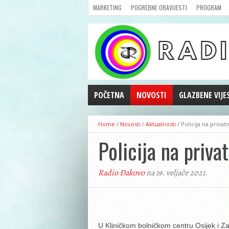
MARKETING
POGREBNE OBAVIJESTI
PROGRAM
POČETNA
NOVOSTI
GLAZBENE VIJE
AKTUALNOSTI
Home
/
Novosti
/
Aktualnosti
/
Policija na privat
CRNA KRONIKA
Policija na priva
POLITIKA
ZANIMLJIVOSTI
Radio Đakovo
na 19. veljače 2021.
GOSPODARSTVO
KULTURA
ŠPORT
REPRIZE EMISIJA
U Kliničkom bolničkom centru Osijek i Z