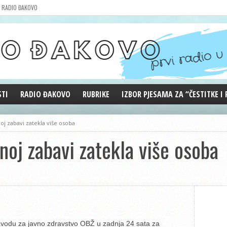
RADIO ĐAKOVO
STI
RADIO ĐAKOVO
RUBRIKE
IZBOR PJESAMA ZA “ČESTITKE I
MARKETING
REPRIZE EMISIJA
noj zabavi zatekla više osoba
DOBRE VIBRACIJE
tnoj zabavi zatekla više osoba
ĐAKOVO GRADE
WEB ANKETA
KOLUMNE
avodu za javno zdravstvo OBŽ u zadnja 24 sata za