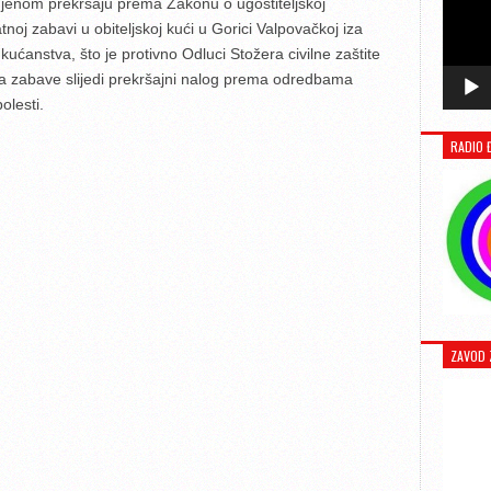
njenom prekršaju prema Zakonu o ugostiteljskoj
atnoj zabavi u obiteljskoj kući u Gorici Valpovačkoj iza
kućanstva, što je protivno Odluci Stožera civilne zaštite
ra zabave slijedi prekršajni nalog prema odredbama
olesti.
RADIO 
ZAVOD 