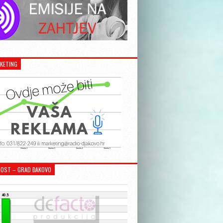
KETING
OST – GRAD ĐAKOVO