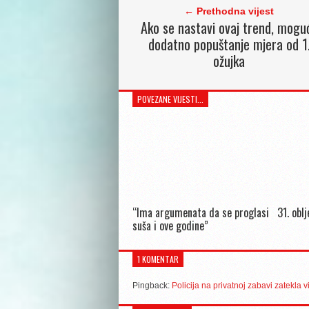
← Prethodna vijest
Ako se nastavi ovaj trend, mogu
dodatno popuštanje mjera od 1
ožujka
POVEZANE VIJESTI...
“Ima argumenata da se proglasi
31. obl
suša i ove godine”
1 KOMENTAR
Pingback:
Policija na privatnoj zabavi zatekla 