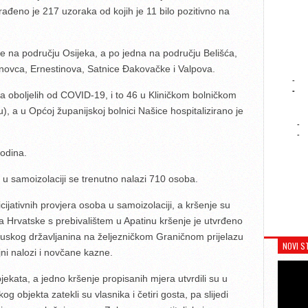
ađeno je 217 uzoraka od kojih je 11 bilo pozitivno na
te na području Osijeka, a po jedna na području Belišća,
novca, Ernestinova, Satnice Đakovačke i Valpova.
-
-
a oboljelih od COVID-19, i to 46 u Kliničkom bolničkom
u), a u Općoj županijskoj bolnici Našice hospitalizirano je
-
-
odina.
u samoizolaciji se trenutno nalazi 710 osoba.
icijativnih provjera osoba u samoizolaciji, a kršenje su
ina Hrvatske s prebivalištem u Apatinu kršenje je utvrđeno
cuskog državljanina na željezničkom Graničnom prijelazu
NOVI S
jni nalozi i novčane kazne.
bjekata, a jedno kršenje propisanih mjera utvrdili su u
og objekta zatekli su vlasnika i četiri gosta, pa slijedi