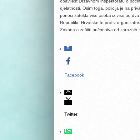
obavijest Državnom inspektoratu o poči
djelatnosti. Osim toga, policija je na priv
ponoći zatekla više osoba iz više od dva 
Republike Hrvatske te protiv organizato
Zakona o zaštiti pučanstva od zaraznih b
Facebook
Twitter