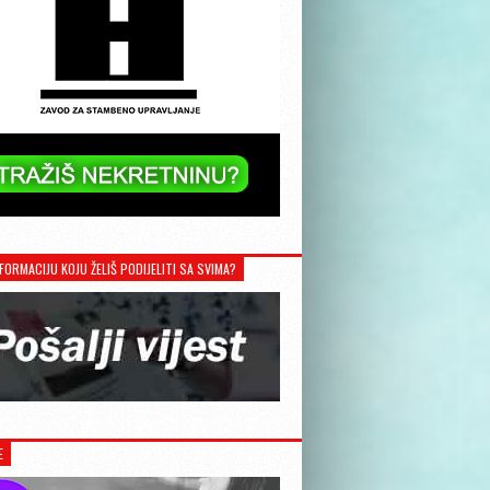
FORMACIJU KOJU ŽELIŠ PODIJELITI SA SVIMA?
E