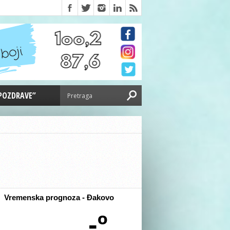
 POZDRAVE”
Vremenska prognoza - Đakovo
-º