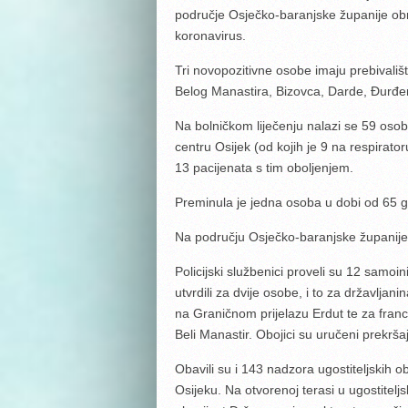
područje Osječko-baranjske županije obr
koronavirus.
Tri novopozitivne osobe imaju prebivališ
Belog Manastira, Bizovca, Darde, Đurđe
Na bolničkom liječenju nalazi se 59 osob
centru Osijek (od kojih je 9 na respirator
13 pacijenata s tim oboljenjem.
Preminula je jedna osoba u dobi od 65 g
Na području Osječko-baranjske županije 
Policijski službenici proveli su 12 samoin
utvrdili za dvije osobe, i to za državljan
na Graničnom prijelazu Erdut te za fran
Beli Manastir. Obojici su uručeni prekrša
Obavili su i 143 nadzora ugostiteljskih o
Osijeku. Na otvorenoj terasi u ugostiteljsk