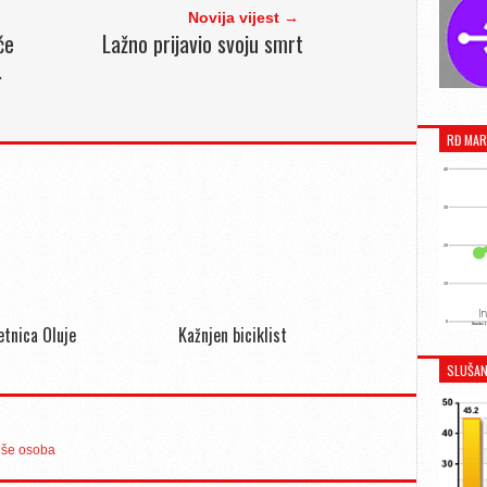
Novija vijest →
će
Lažno prijavio svoju smrt
.
RĐ MAR
jetnica Oluje
Kažnjen biciklist
SLUŠAN
više osoba