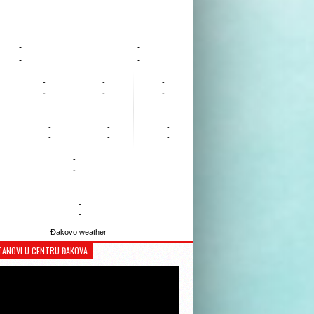
-
-
-
-
-
-
-
-
-
-
-
-
-
-
-
-
-
-
-
-
-
-
Đakovo weather
TANOVI U CENTRU ĐAKOVA
Reproduktor
videozapisa