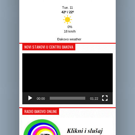
Tue. 11
42º / 22º
0%
18 km/h
Đakovo weather
NOVI STANOVI U CENTRU ĐAKOVA
Reprodukto
videozapis
00:00
01:22
RADIO ĐAKOVO ONLINE