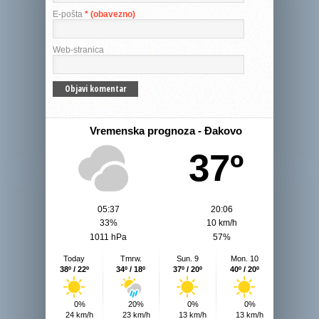
E-pošta
* (obavezno)
Web-stranica
Vremenska prognoza - Đakovo
37º
05:37
20:06
33%
10 km/h
1011 hPa
57%
Today
Tmrw.
Sun. 9
Mon. 10
38º / 22º
34º / 18º
37º / 20º
40º / 20º
0%
20%
0%
0%
24 km/h
23 km/h
13 km/h
13 km/h