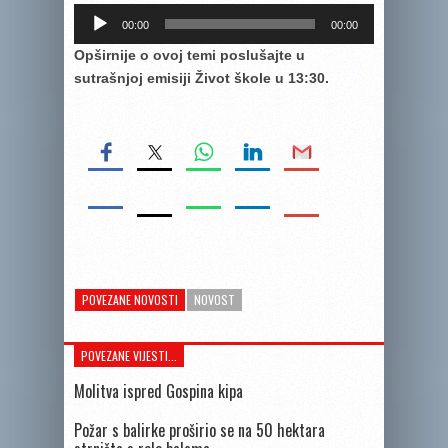
Reproduktor
00:00
00:00
audiozapisa
Opširnije o ovoj temi poslušajte u
sutrašnjoj emisiji Život škole u 13:30.
POVEZANE NOVOSTI
NOVOST
POVEZANE VIJESTI...
Molitva ispred Gospina kipa
Požar s balirke proširio se na 50 hektara