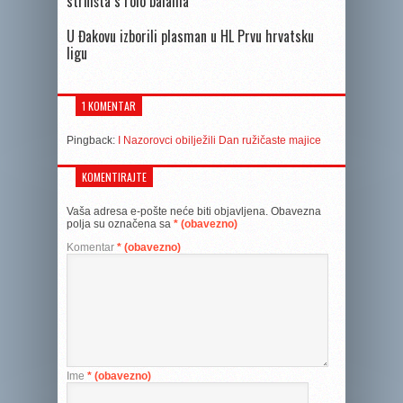
strništa s rolo balama
U Đakovu izborili plasman u HL Prvu hrvatsku
ligu
1 KOMENTAR
Pingback:
I Nazorovci obilježili Dan ružičaste majice
KOMENTIRAJTE
Vaša adresa e-pošte neće biti objavljena.
Obavezna
polja su označena sa
* (obavezno)
Komentar
* (obavezno)
Ime
* (obavezno)