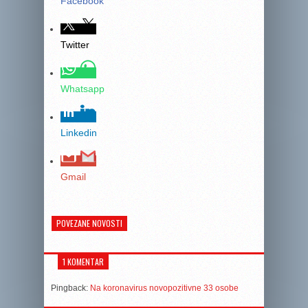
Facebook
Twitter
Whatsapp
Linkedin
Gmail
POVEZANE NOVOSTI
1 KOMENTAR
Pingback:
Na koronavirus novopozitivne 33 osobe