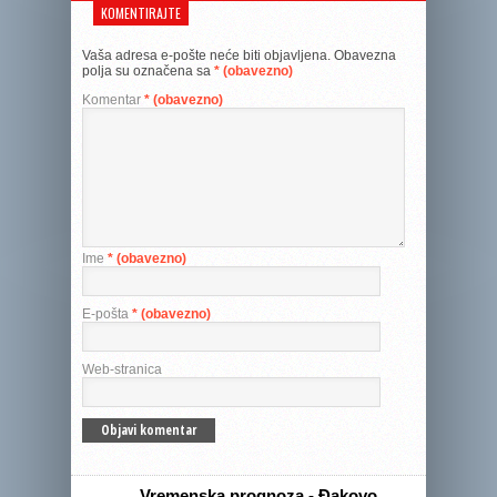
KOMENTIRAJTE
Vaša adresa e-pošte neće biti objavljena.
Obavezna
polja su označena sa
* (obavezno)
Komentar
* (obavezno)
Ime
* (obavezno)
E-pošta
* (obavezno)
Web-stranica
Vremenska prognoza - Đakovo