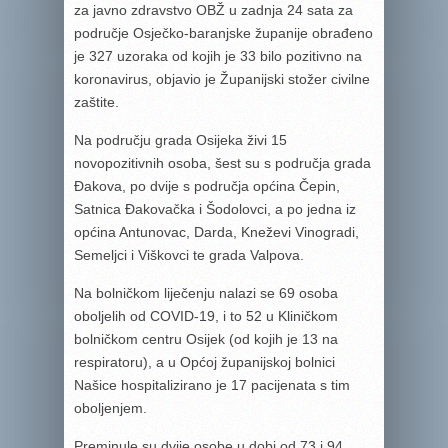
za javno zdravstvo OBŽ u zadnja 24 sata za
područje Osječko-baranjske županije obrađeno
je 327 uzoraka od kojih je 33 bilo pozitivno na
koronavirus, objavio je Županijski stožer civilne
zaštite.
Na području grada Osijeka živi 15
novopozitivnih osoba, šest su s područja grada
Đakova, po dvije s područja općina Čepin,
Satnica Đakovačka i Šodolovci, a po jedna iz
općina Antunovac, Darda, Kneževi Vinogradi,
Semeljci i Viškovci te grada Valpova.
Na bolničkom liječenju nalazi se 69 osoba
oboljelih od COVID-19, i to 52 u Kliničkom
bolničkom centru Osijek (od kojih je 13 na
respiratoru), a u Općoj županijskoj bolnici
Našice hospitalizirano je 17 pacijenata s tim
oboljenjem.
Preminule su dvije osobe u dobi od 73 i 94