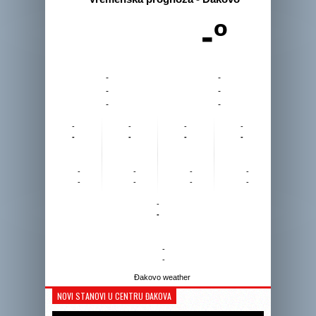
-º
-
-
-
-
-
-
-
-
-
-
-
-
-
-
-
-
-
-
-
-
-
-
-
-
-
-
Đakovo weather
NOVI STANOVI U CENTRU ĐAKOVA
Reprodukto
videozapis