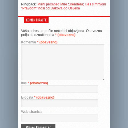
Pingback:
Mirni prosvjed Mire Skendera; lijes s mrtvom
“Pravdom” nosi od Đakova do Osijeka
KOMENTIRAJTE
Vaša adresa e-pošte neće biti objavljena.
Obavezna
polja su označena sa
* (obavezno)
Komentar
* (obavezno)
Ime
* (obavezno)
E-pošta
* (obavezno)
Web-stranica