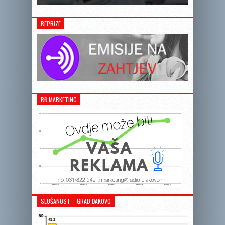
REPRIZE
RĐ MARKETING
SLUŠANOST – GRAD ĐAKOVO