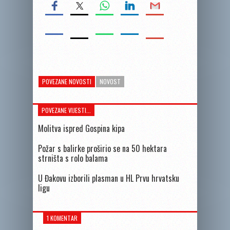
POVEZANE NOVOSTI
NOVOST
POVEZANE VIJESTI...
Molitva ispred Gospina kipa
Požar s balirke proširio se na 50 hektara
strništa s rolo balama
U Đakovu izborili plasman u HL Prvu hrvatsku
ligu
1 KOMENTAR