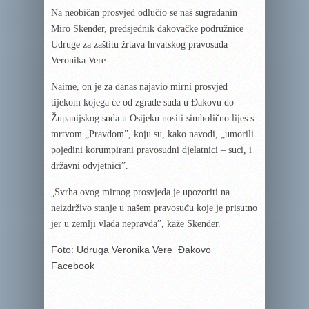
Na neobičan prosvjed odlučio se naš sugrađanin
Miro Skender, predsjednik đakovačke podružnice
Udruge za zaštitu žrtava hrvatskog pravosuđa
Veronika Vere.
Naime, on je za danas najavio mirni prosvjed
tijekom kojega će od zgrade suda u Đakovu do
Županijskog suda u Osijeku nositi simbolično lijes s
mrtvom „Pravdom”, koju su, kako navodi, „umorili
pojedini korumpirani pravosudni djelatnici – suci, i
državni odvjetnici”.
„
Svrha ovog mirnog prosvjeda je upozoriti na
neizdrživo stanje u našem pravosuđu koje je prisutno
jer u zemlji vlada nepravda”, kaže Skender.
Foto: Udruga Veronika Vere Đakovo
Facebook