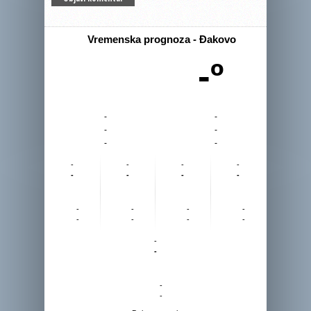
Vremenska prognoza - Đakovo
-º
-
-
-
-
-
-
-
-
-
-
-
-
-
-
-
-
-
-
-
-
-
-
-
-
-
-