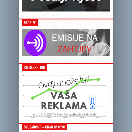
REPRIZE
RĐ MARKETING
SLUŠANOST – GRAD ĐAKOVO