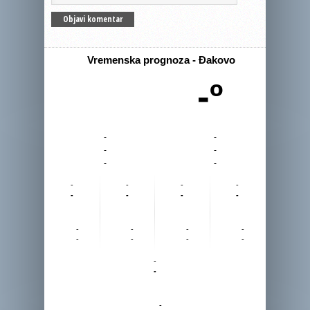
Vremenska prognoza - Đakovo
-º
-
-
-
-
-
-
-
-
-
-
-
-
-
-
-
-
-
-
-
-
-
-
-
-
-