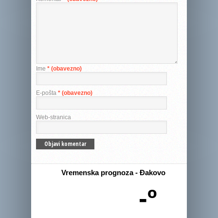
Ime
* (obavezno)
E-pošta
* (obavezno)
Web-stranica
Vremenska prognoza - Đakovo
-º