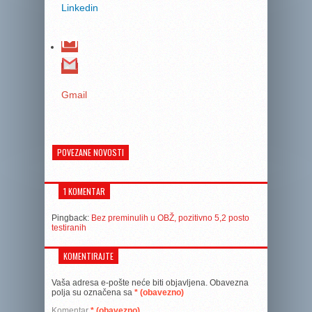
Linkedin
Gmail
POVEZANE NOVOSTI
1 KOMENTAR
Pingback:
Bez preminulih u OBŽ, pozitivno 5,2 posto
testiranih
KOMENTIRAJTE
Vaša adresa e-pošte neće biti objavljena.
Obavezna
polja su označena sa
* (obavezno)
Komentar
* (obavezno)