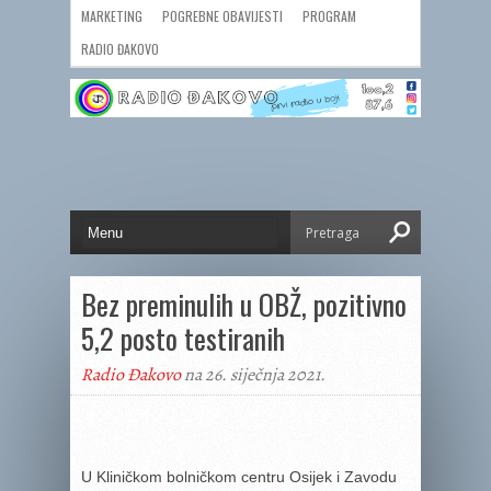
MARKETING
POGREBNE OBAVIJESTI
PROGRAM
RADIO ĐAKOVO
Bez preminulih u OBŽ, pozitivno
5,2 posto testiranih
Radio Đakovo
na 26. siječnja 2021.
U Kliničkom bolničkom centru Osijek i Zavodu