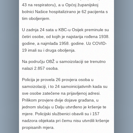
43 na respiratoru), a u Općoj županijskoj
bolnici Našice hospitalizirano je 62 pacijenta s
tim oboljenjem.
U zadnja 24 sata u KBC-u Osijek preminule su
četiri osobe, od kojih je najstarija rođena 1938.
godine, a najmlađa 1958. godine. Uz COVID-
19 imali su i druga oboljenja.
Na području OBŽ u samoizolaciji se trenutno
nalazi 2.857 osoba.
Policija je provela 26 provjera osoba u
samoizolaciji, i to 24 samoinicijativnih kada su
sve osobe zatečene na prijavljenoj adresi.
Prilikom provjere dvije dojave građana, u
jednom slučaju u Dalju utvrđeno je kršenje te
mjere. Policijski službenici obavili su i 157
nadzora objekata pri čemu nisu utvrdili kršenje
propisanih mjera.