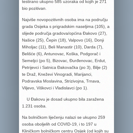
testirano ukupno 585 uzoraka od kojih je 271
bio pozitivan.
Najviše novopozitivnih osoba ima na području
grada Osijeka s prigradskim naseljima (105), a
slijede područja gradova/općina Đakovo (27),
Našice (25), Čepin (18), Valpovo (16), Donji
Miholjac (11), Beli Manastir (10), Darda (7),
Belišće (6), Antunovac, Koška, Podgorač i
Semeljci (po 5), Bizovac, Đurđenovac, Erdut,
Petrijevci i Satnica Đakovačka (po 3), Bilje (2)
te Draž, Kneževi Vinogradi, Marijanci,
Podravska Moslavina, Strizivojna, Trnava,
Viljevo, Viškovci i Vladislavci (po 1).
U Đakovu je dosad ukupno bila zaražena
1.231 osoba.
Na bolničkom liječenju nalazi se ukupno 259
osoba oboljelih od COVID-19, i to 197 u
Kliničkom bolničkom centru Osijek (od kojih su