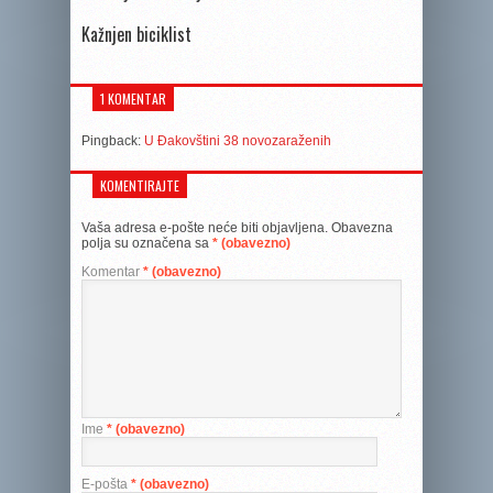
Kažnjen biciklist
1 KOMENTAR
Pingback:
U Đakovštini 38 novozaraženih
KOMENTIRAJTE
Vaša adresa e-pošte neće biti objavljena.
Obavezna
polja su označena sa
* (obavezno)
Komentar
* (obavezno)
Ime
* (obavezno)
E-pošta
* (obavezno)