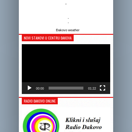
-
-
-
Đakovo weather
NOVI STANOVI U CENTRU ĐAKOVA
Reprodukto
videozapis
00:00
01:22
RADIO ĐAKOVO ONLINE