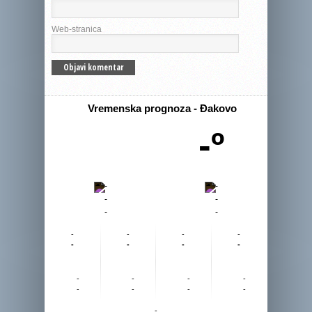
Web-stranica
Vremenska prognoza - Đakovo
-º
-
-
-
-
-
-
-
-
-
-
-
-
-
-
-
-
-
-
-
-
-
-
-