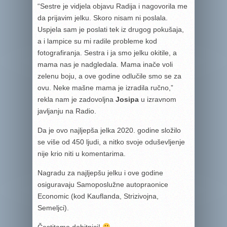
“Sestre je vidjela objavu Radija i nagovorila me
da prijavim jelku. Skoro nisam ni poslala.
Uspjela sam je poslati tek iz drugog pokušaja,
a i lampice su mi radile probleme kod
fotografiranja. Sestra i ja smo jelku okitile, a
mama nas je nadgledala. Mama inače voli
zelenu boju, a ove godine odlučile smo se za
ovu. Neke mašne mama je izradila ručno,”
rekla nam je zadovoljna
Josipa
u izravnom
javljanju na Radio.
Da je ovo najljepša jelka 2020. godine složilo
se više od 450 ljudi, a nitko svoje oduševljenje
nije krio niti u komentarima.
Nagradu za najljepšu jelku i ove godine
osiguravaju Samoposlužne autopraonice
Economic (kod Kauflanda, Strizivojna,
Semeljci).