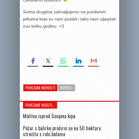
Čestitamo dobitnici!
Svima drugima zahvaljujemo na predivnim
jelkama koje su nam poslali i tako nam uljepšali
ovu tešku godinu. <3
POVEZANE NOVOSTI
NOVOST
POVEZANE VIJESTI...
Molitva ispred Gospina kipa
Požar s balirke proširio se na 50 hektara
strništa s rolo balama