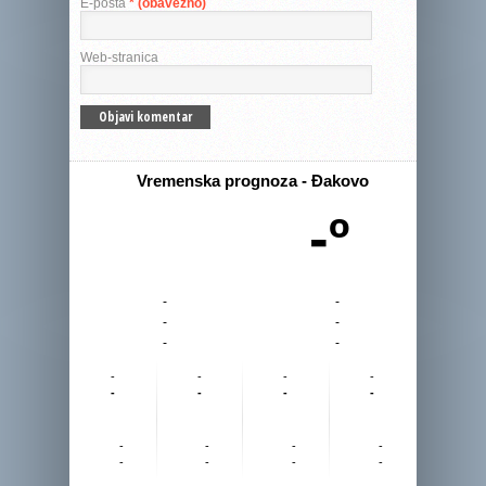
E-pošta
* (obavezno)
Web-stranica
Vremenska prognoza - Đakovo
-º
-
-
-
-
-
-
-
-
-
-
-
-
-
-
-
-
-
-
-
-
-
-