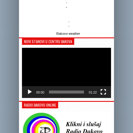
-
-
-
-
Đakovo weather
NOVI STANOVI U CENTRU ĐAKOVA
Reprodukto
videozapis
00:00
01:22
RADIO ĐAKOVO ONLINE