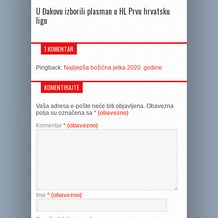
U Đakovu izborili plasman u HL Prvu hrvatsku
ligu
1 KOMENTAR
Pingback:
Najljepša božićna jelka 2020. godine
KOMENTIRAJTE
Vaša adresa e-pošte neće biti objavljena.
Obavezna
polja su označena sa
* (obavezno)
Komentar
* (obavezno)
Ime
* (obavezno)