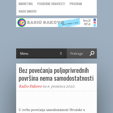
MARKETING
POGREBNE OBAVIJESTI
PROGRAM
RADIO ĐAKOVO
Bez povećanja poljoprivrednih
površina nema samodostatnosti
Radio Đakovo
na 9. prosinca 2020.
U svrhu povećanja samodostatnosti Hrvatske u