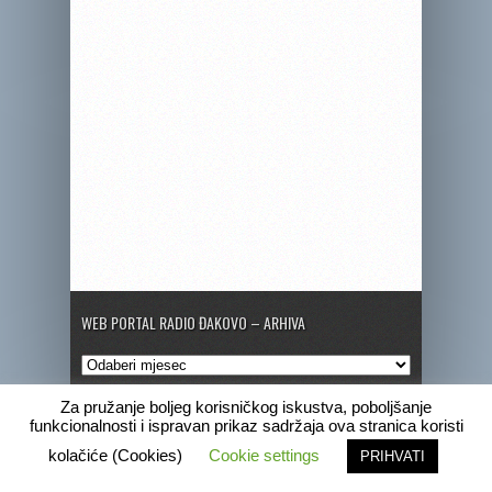
WEB PORTAL RADIO ĐAKOVO – ARHIVA
Web
portal
Radio
Za pružanje boljeg korisničkog iskustva, poboljšanje
Đakovo
funkcionalnosti i ispravan prikaz sadržaja ova stranica koristi
–
Copyright © 2020 Radio Đakovo
kolačiće (Cookies)
Cookie settings
PRIHVATI
Arhiva
Marketing
Pogrebne obavijesti
Program
Radio Đakovo