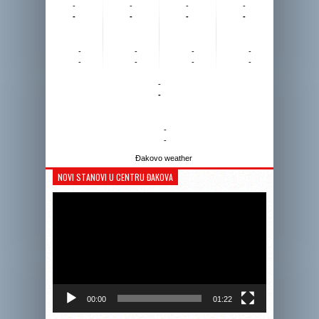
-
-
-
-
-
-
-
-
-
-
-
-
-
-
-
-
-
-
-
-
Đakovo weather
NOVI STANOVI U CENTRU ĐAKOVA
Reprodukto
videozapis
00:00
01:22