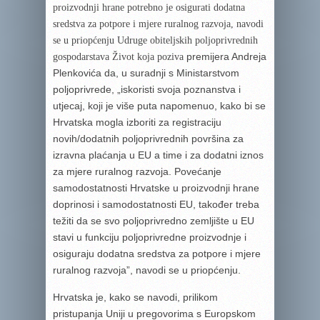
proizvodnj
i
hrane potrebno je osigurati dodatna
sredstva za potpore i mjere ruralnog razvoja,
navodi
se u priopćenju Udruge obiteljskih poljoprivrednih
premijera Andreja
gospodarstava Život koja poziva
Plenkovića da, u suradnji s Ministarstvom
poljoprivrede, „iskoristi svoja poznanstva i
utjecaj, koji je više puta napomenuo, kako bi se
Hrvatska mogla izboriti za registraciju
novih/dodatnih poljoprivrednih površina za
izravna plaćanja u EU a time i za dodatni iznos
za mjere ruralnog razvoja. Povećanje
samodostatnosti Hrvatske u proizvodnji hrane
doprinosi i samodostatnosti EU, također treba
težiti da se svo poljoprivredno zemljište u EU
stavi u funkciju poljoprivredne proizvodnje i
osiguraju dodatna sredstva za potpore i mjere
ruralnog razvoja”, navodi se u priopćenju.
Hrvatska je, kako se navodi, prilikom
pristupanja Uniji u pregovorima s Europskom