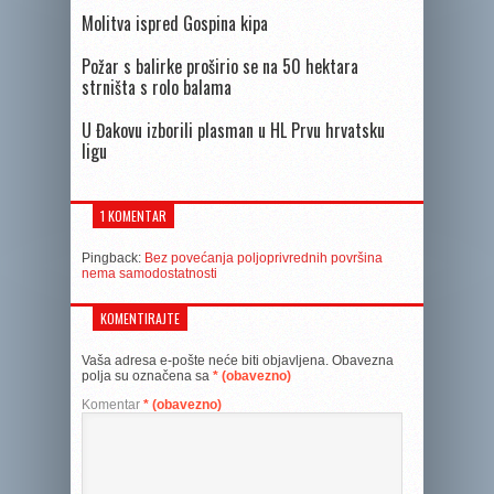
Molitva ispred Gospina kipa
Požar s balirke proširio se na 50 hektara
strništa s rolo balama
U Đakovu izborili plasman u HL Prvu hrvatsku
ligu
1 KOMENTAR
Pingback:
Bez povećanja poljoprivrednih površina
nema samodostatnosti
KOMENTIRAJTE
Vaša adresa e-pošte neće biti objavljena.
Obavezna
polja su označena sa
* (obavezno)
Komentar
* (obavezno)