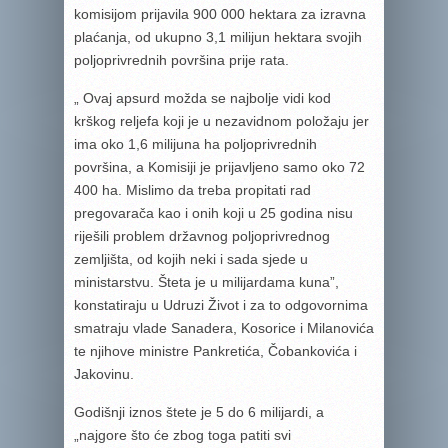
komisijom prijavila 900 000 hektara za izravna
plaćanja, od ukupno 3,1 milijun hektara svojih
poljoprivrednih površina prije rata.
„ Ovaj apsurd možda se najbolje vidi kod
krškog reljefa koji je u nezavidnom položaju jer
ima oko 1,6 milijuna ha poljoprivrednih
površina, a Komisiji je prijavljeno samo oko 72
400 ha. Mislimo da treba propitati rad
pregovarača kao i onih koji u 25 godina nisu
riješili problem državnog poljoprivrednog
zemljišta, od kojih neki i sada sjede u
ministarstvu. Šteta je u milijardama kuna”,
konstatiraju u Udruzi Život i za to odgovornima
smatraju vlade Sanadera, Kosorice i Milanovića
te njihove ministre Pankretića, Čobankovića i
Jakovinu.
Godišnji iznos štete je 5 do 6 milijardi, a
„najgore što će zbog toga patiti svi