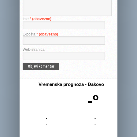
Ime
* (obavezno)
E-pošta
* (obavezno)
Web-stranica
Vremenska prognoza - Đakovo
-º
-
-
-
-
-
-