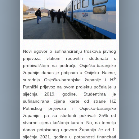
Novi ugovor o sufinanciranju troškova javnog
prijevoza vlakom redovitih studenata s
prebivalištem na području Osječko-baranjske
županije danas je potipsan u Osijeku. Naime,
suradnja Osječko-baranjske županije i HŽ
Putnički prijevoz na ovom projektu počela je u
siječnja 2019. godine. Studentima je
sufinancirana cijena karte od strane HŽ
Putničkog prijevoza i Osječko-baranjske
županije, pa su studenti pokrivali 25% od
stvarne cijena koštanja karata. No, na temelju
danas potpisanog ugovora Županija će od 1.
siječnja 2021. godine u potpunosti financirati