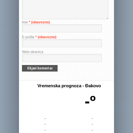
Ime
* (obavezno)
E-pošta
* (obavezno)
Web-stranica
Vremenska prognoza - Đakovo
-º
-
-
-
-
-
-