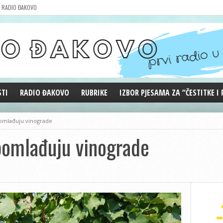
RADIO ĐAKOVO
STI
RADIO ĐAKOVO
RUBRIKE
IZBOR PJESAMA ZA “ČESTITKE I
MARKETING
REPRIZE EMISIJA
omlađuju vinograde
DOBRE VIBRACIJE
pomlađuju vinograde
ĐAKOVO GRADE
WEB ANKETA
KOLUMNE