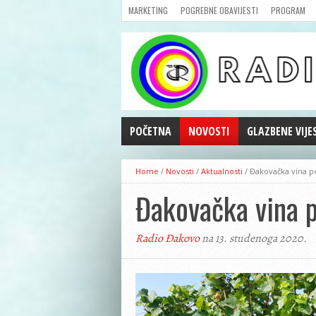
MARKETING
POGREBNE OBAVIJESTI
PROGRAM
POČETNA
NOVOSTI
GLAZBENE VIJE
AKTUALNOSTI
Home
/
Novosti
/
Aktualnosti
/
Đakovačka vina p
CRNA KRONIKA
Đakovačka vina 
POLITIKA
ZANIMLJIVOSTI
Radio Đakovo
na 13. studenoga 2020.
GOSPODARSTVO
KULTURA
ŠPORT
REPRIZE EMISIJA