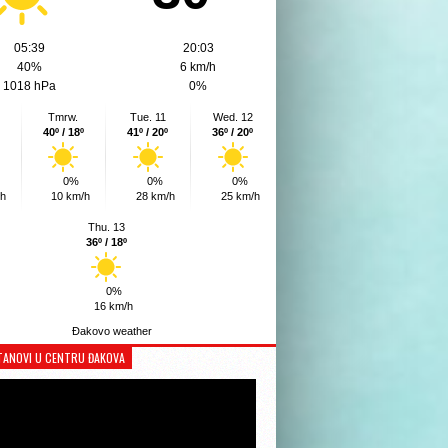
05:39
20:03
40%
6 km/h
1018 hPa
0%
Tmrw.
Tue. 11
Wed. 12
40º / 18º
41º / 20º
36º / 20º
0%
0%
0%
/h
10 km/h
28 km/h
25 km/h
Thu. 13
36º / 18º
0%
16 km/h
Đakovo weather
TANOVI U CENTRU ĐAKOVA
Reproduktor
videozapisa