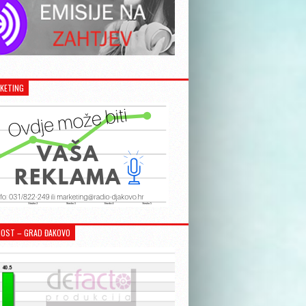
KETING
OST – GRAD ĐAKOVO