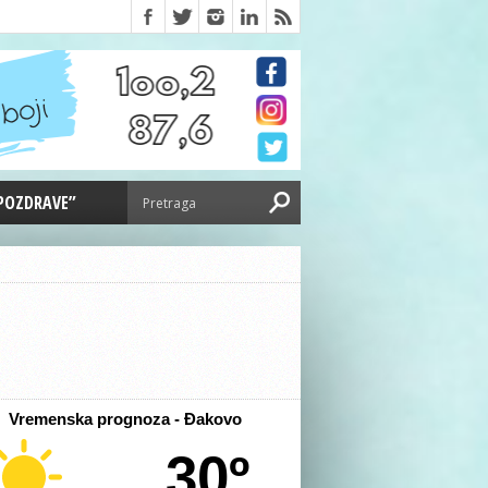
 POZDRAVE”
Vremenska prognoza - Đakovo
30º