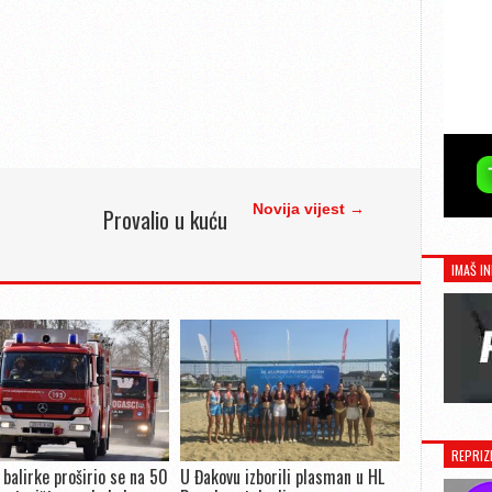
Novija vijest →
Provalio u kuću
IMAŠ IN
REPRIZ
 balirke proširio se na 50
U Đakovu izborili plasman u HL