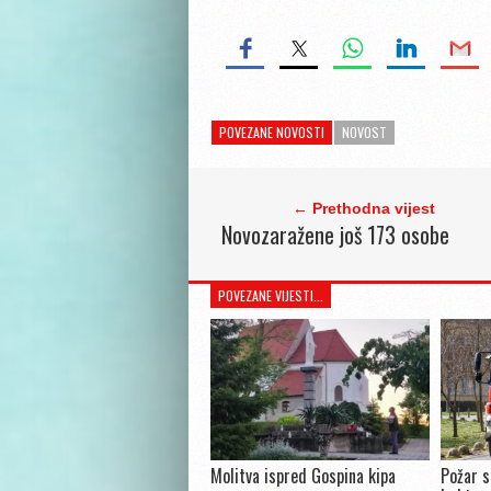
POVEZANE NOVOSTI
NOVOST
← Prethodna vijest
Novozaražene još 173 osobe
POVEZANE VIJESTI...
Molitva ispred Gospina kipa
Požar s