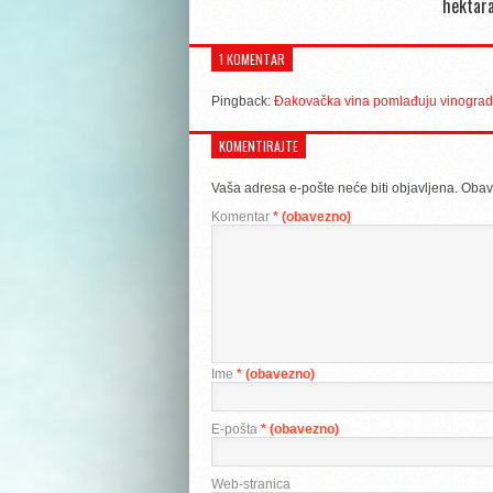
hektara
1 KOMENTAR
Pingback:
Đakovačka vina pomlađuju vinogra
KOMENTIRAJTE
Vaša adresa e-pošte neće biti objavljena.
Obav
Komentar
* (obavezno)
Ime
* (obavezno)
E-pošta
* (obavezno)
Web-stranica