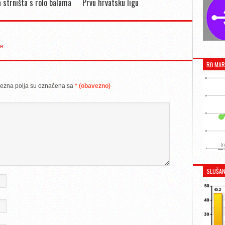
 strništa s rolo balama
Prvu hrvatsku ligu
de
RĐ MAR
ezna polja su označena sa
* (obavezno)
SLUŠAN