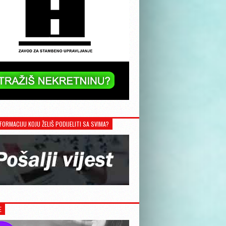
FORMACIJU KOJU ŽELIŠ PODIJELITI SA SVIMA?
E