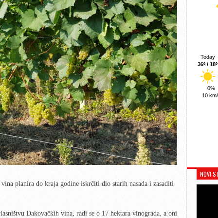
Today
36º / 18º
0%
10 km
NOVI S
na planira do kraja godine iskrčiti dio starih nasada i zasaditi
vlasništvu Đakovačkih vina, radi se o 17 hektara vinograda, a oni