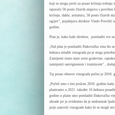
koji se mogu javiti za posao krčenja trebaju
isporuče 50 posto čitavih stupova s površine 
krčenje, dakle, armatura, 50 posto čitavih st
ogrjev”, pojašnjava direktor Vlado Previšić 
godine.
Plan je, kako kaže direktor, pomladiti sve s
„
Naš plan je pomladiti Đakovačka vina što se
hektara mladih vinograda pa je stoga potrebno
Zamijenit ćemo stare sorte graševine, rajnsk
zamijeniti sauvignonom i tramincem” , dodaj
Taj posao obnove vinograda počeo je 2018. go
„
Počeli smo s tim poslom 2018. godine kada 
planiramo u 2021. također 16 hektara posaditi
godine u planu smo pomladiti Đakovačka vina 
obrade jer je evidentno da je nedostatak lju
prije zanoviti vinograde kako bi se mogli stro