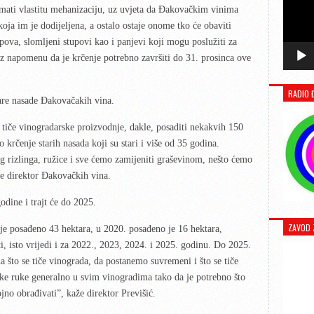
 imati vlastitu mehanizaciju, uz uvjeta da Đakovačkim vinima
koja im je dodijeljena, a ostalo ostaje onome tko će obaviti
upova, slomljeni stupovi kao i panjevi koji mogu poslužiti za
uz napomenu da je krčenje potrebno završiti do 31. prosinca ove
RADIO 
tare nasade Đakovačakih vina.
 tiče vinogradarske proizvodnje, dakle, posaditi nekakvih 150
 krčenje starih nasada koji su stari i više od 35 godina.
og rizlinga, ružice i sve ćemo zamijeniti graševinom, nešto ćemo
e direktor Đakovačkih vina.
dine i trajt će do 2025.
ZAVOD 
je posađeno 43 hektara, u 2020. posađeno je 16 hektara,
, isto vrijedi i za 2022., 2023, 2024. i 2025. godinu. Do 2025.
što se tiče vinograda, da postanemo suvremeni i što se tiče
dske ruke generalno u svim vinogradima tako da je potrebno što
jno obrađivati”, kaže direktor Previšić.