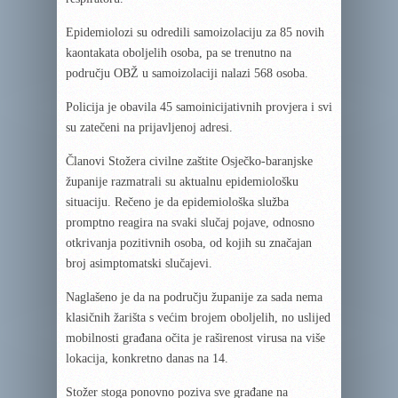
Epidemiolozi su odredili samoizolaciju za 85 novih
kaontakata oboljelih osoba, pa se trenutno na
području OBŽ u samoizolaciji nalazi 568 osoba.
Policija je obavila 45 samoinicijativnih provjera i svi
su zatečeni na prijavljenoj adresi.
Članovi Stožera civilne zaštite Osječko-baranjske
županije razmatrali su aktualnu epidemiološku
situaciju. Rečeno je da epidemiološka služba
promptno reagira na svaki slučaj pojave, odnosno
otkrivanja pozitivnih osoba, od kojih su značajan
broj asimptomatski slučajevi.
Naglašeno je da na području županije za sada nema
klasičnih žarišta s većim brojem oboljelih, no uslijed
mobilnosti građana očita je raširenost virusa na više
lokacija, konkretno danas na 14.
Stožer stoga ponovno poziva sve građane na