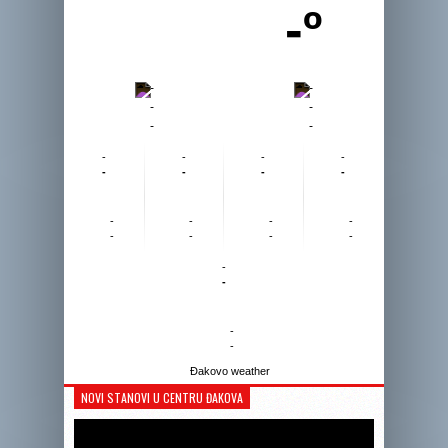
-º
-
-
-
-
-
-
-
-
-
-
-
-
-
-
-
-
-
-
-
-
-
-
-
-
-
-
Đakovo weather
NOVI STANOVI U CENTRU ĐAKOVA
Reprodukto
videozapis