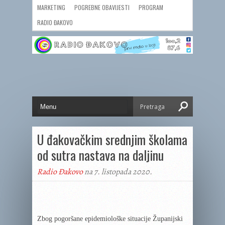
MARKETING
POGREBNE OBAVIJESTI
PROGRAM
RADIO ĐAKOVO
U đakovačkim srednjim školama
od sutra nastava na daljinu
Radio Đakovo
na 7. listopada 2020.
Zbog pogoršane epidemiološke situacije Županijski