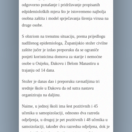
odgovorno ponašanje i pridržavanje propisanih
edpidemioloških mjera što je istovremeno najbolja
osobna zaštita i model sprječavanja širenja virusa na
druge osobe.
S obzriom na trenutnu situaciju, prema prijedlogu
nadlženog epidemiologa, Županijskio stožer civilne
zaštite jučer je izdao preporuku da se ograniče
posjeti korisnicima domova za starije i nemoćne
osobe u Osijeku, Đakovu i Belom Manastiru u
trajanju od 14 dana.
Stožer je danas dao i preporuku ravnatljima tri
srednje škole u Đakovu da od sutra nastavu
organiziraju na daljinu.
Naime, u jednoj školi ima šest pozitivnih i 45
učenika u samopizolaciji, odnosno dva razreda
odjeljenja, u drugoj je pet pozitivnih i 48 učenika u
samoizolaciji, također dva razredna odjeljena, dok je