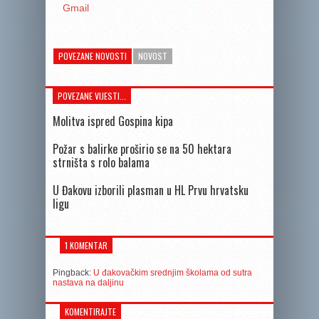
Gmail
POVEZANE NOVOSTI
NOVOST
POVEZANE VIJESTI...
Molitva ispred Gospina kipa
Požar s balirke proširio se na 50 hektara
strništa s rolo balama
U Đakovu izborili plasman u HL Prvu hrvatsku
ligu
1 KOMENTAR
Pingback:
U đakovačkim srednjim školama od sutra
nastava na daljinu
KOMENTIRAJTE