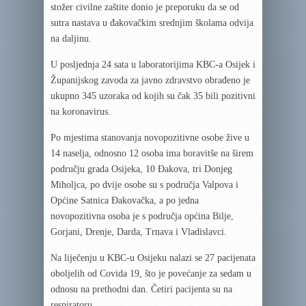
stožer civilne zaštite donio je preporuku da se od
sutra nastava u đakovačkim srednjim školama odvija
na daljinu.
U posljednja 24 sata u laboratorijima KBC-a Osijek i
Županijskog zavoda za javno zdravstvo obrađeno je
ukupno 345 uzoraka od kojih su čak 35 bili pozitivni
na koronavirus.
Po mjestima stanovanja novopozitivne osobe žive u
14 naselja, odnosno 12 osoba ima boravitše na širem
području grada Osijeka, 10 Đakova, tri Donjeg
Miholjca, po dvije osobe su s područja Valpova i
Općine Satnica Đakovačka, a po jedna
novopozitivna osoba je s područja općina Bilje,
Gorjani, Drenje, Darda, Trnava i Vladislavci.
Na liječenju u KBC-u Osijeku nalazi se 27 pacijenata
oboljelih od Covida 19, što je povećanje za sedam u
odnosu na prethodni dan. Četiri pacijenta su na
respiratoru.