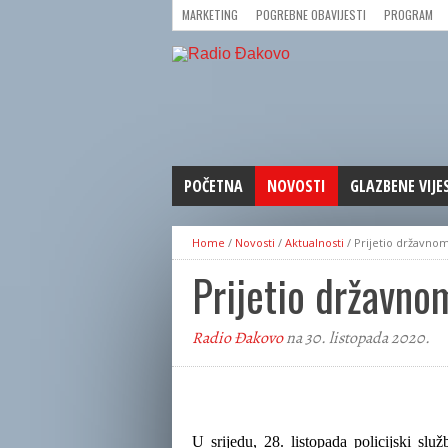
MARKETING
POGREBNE OBAVIJESTI
PROGRAM
POČETNA
NOVOSTI
GLAZBENE VIJE
AKTUALNOSTI
Home
/
Novosti
/
Aktualnosti
/
Prijetio državno
CRNA KRONIKA
Prijetio državno
POLITIKA
ZANIMLJIVOSTI
Radio Đakovo
na 30. listopada 2020.
GOSPODARSTVO
KULTURA
ŠPORT
REPRIZE EMISIJA
U srijedu, 28. listopada policijski služ