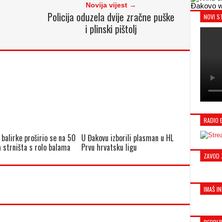
Novija vijest →
Đakovo w
Policija oduzela dvije zračne puške
NOVI S
i plinski pištolj
RADIO 
 balirke proširio se na 50
U Đakovu izborili plasman u HL
 strništa s rolo balama
Prvu hrvatsku ligu
ZAVOD 
IMAŠ IN