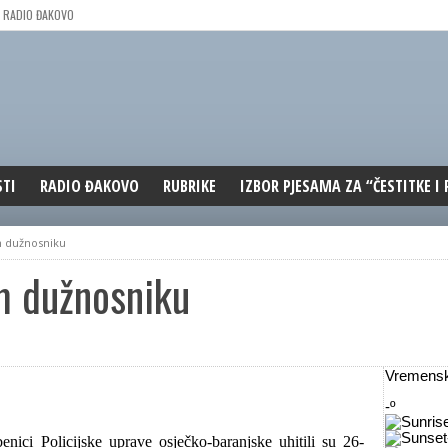
RADIO ĐAKOVO
STI
RADIO ĐAKOVO
RUBRIKE
IZBOR PJESAMA ZA “ČESTITKE I
MARKETING
REPRIZE EMISIJA
m dužnosniku
DOBRE VIBRACIJE
m dužnosniku
ĐAKOVO GRADE
WEB ANKETA
KOLUMNE
Vremensk
-º
benici Policijske uprave osječko-baranjske uhitili su 26-