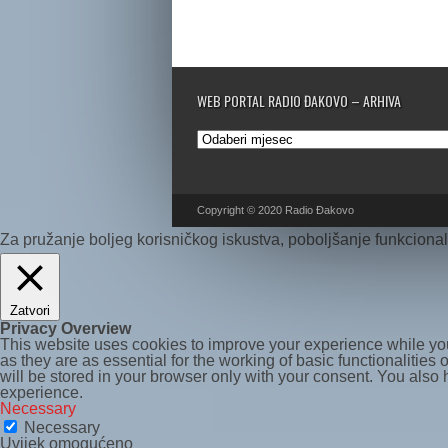
WEB PORTAL RADIO ĐAKOVO – ARHIVA
Web
portal
Radio
Đakovo
–
Copyright © 2020 Radio Đakovo
Arhiva
Za pružanje boljeg korisničkog iskustva, poboljšanje funkcionaln
Zatvori
Privacy Overview
This website uses cookies to improve your experience while you
as they are as essential for the working of basic functionalitie
will be stored in your browser only with your consent. You also
experience.
Necessary
Necessary
Uvijek omogućeno