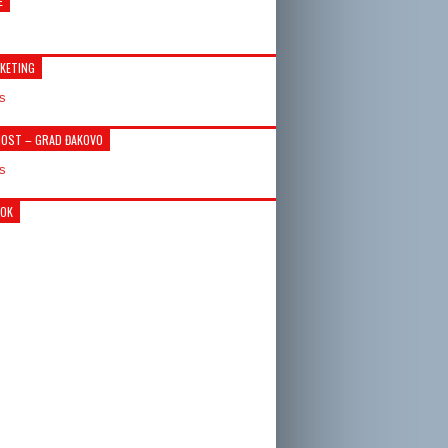
E
KETING
OST – GRAD ĐAKOVO
OOK