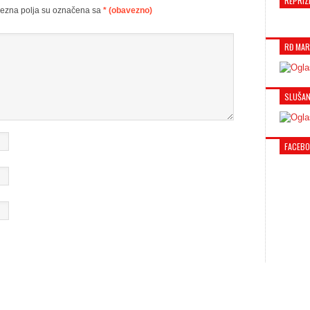
REPRIZ
ezna polja su označena sa
* (obavezno)
RĐ MAR
SLUŠAN
FACEB