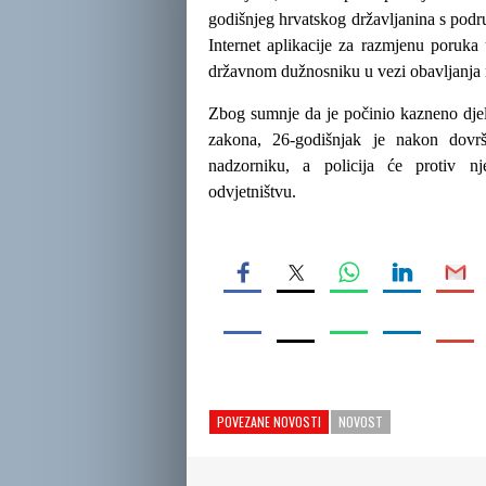
godišnjeg hrvatskog državljanina s pod
Internet aplikacije za razmjenu poruka 
državnom dužnosniku u vezi obavljanja n
Zbog sumnje da je počinio kazneno djel
zakona, 26-godišnjak je nakon dovrše
nadzorniku, a policija će protiv n
odvjetništvu.
POVEZANE NOVOSTI
NOVOST