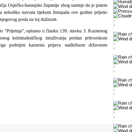
ručja Osječko-baranjske županije zbog sumnje da je putem
u nekoliko navrata tijekom listopada ove godine prijetio
jegovog posla na toj dužnosti.
-
-
o ”Prijetnja”, opisano u članku 139. stavku 3. Kaznenog
nog kriminalističkog istraživanja predan pritvorskom
-
jega podnijeti kaznenu prijavu nadležnom državnom
-
-
-
-
-
-
-