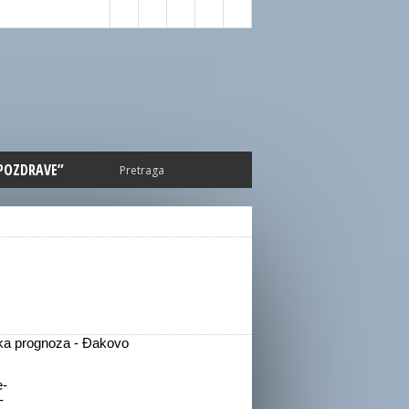
 POZDRAVE”
a prognoza - Đakovo
-
-