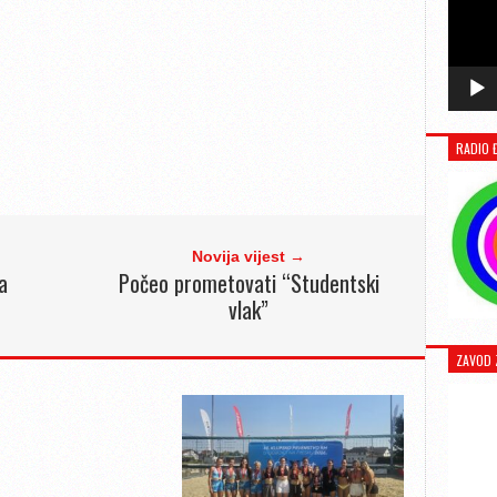
RADIO 
Novija vijest →
a
Počeo prometovati “Studentski
vlak”
ZAVOD 