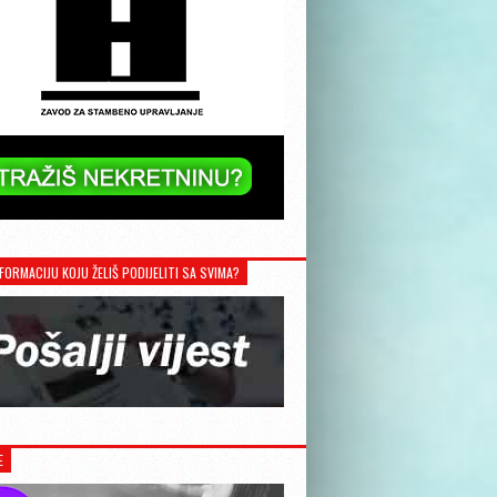
FORMACIJU KOJU ŽELIŠ PODIJELITI SA SVIMA?
E