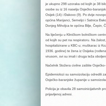
je ukupno 298 uzoraka od kojih je 38 bil
osobe su iz 16 naselja Osječko-baranjsk
Osijek (14) i Đakovo (9). Po dvije novop
općina Marijanci, Semeljci i Satnica Đa
Donjeg Miholjca te općina Bilje, Čepin, Č
Na liječenju u Kliničkom bolničkom centr
od kojih su pet na respiratoru. Na žalost
hospitalizirane u KBC-u; muškarac iz Ko
1936. godine) te žena iz Osijeka (rođe
virusom, svi su imali i druga teža oboljen
Načelnik Stožera civilne zaštite Osječko
Epidemiolozi su samoizolaciju odredili z
Osječko-baranjske županije u samoizolac
Policija je obavila 28 samoinicijativnih p
prijavljenoj adresi.