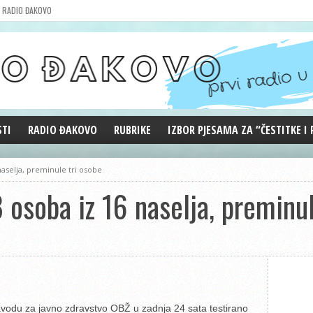
RADIO ĐAKOVO
STI
RADIO ĐAKOVO
RUBRIKE
IZBOR PJESAMA ZA “ČESTITKE I
MARKETING
REPRIZE EMISIJA
aselja, preminule tri osobe
DOBRE VIBRACIJE
 osoba iz 16 naselja, preminul
ĐAKOVO GRADE
WEB ANKETA
KOLUMNE
avodu za javno zdravstvo OBŽ u zadnja 24 sata testirano