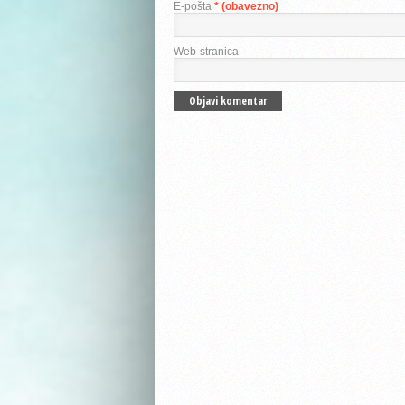
E-pošta
* (obavezno)
Web-stranica