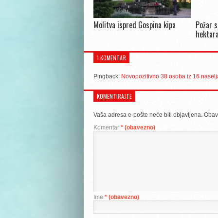
Molitva ispred Gospina kipa
Požar s
hektara
1 KOMENTAR
Pingback:
Novopozitivno 38 osoba iz 16 naselja
KOMENTIRAJTE
Vaša adresa e-pošte neće biti objavljena.
Obav
Komentar
* (obavezno)
Ime
* (obavezno)