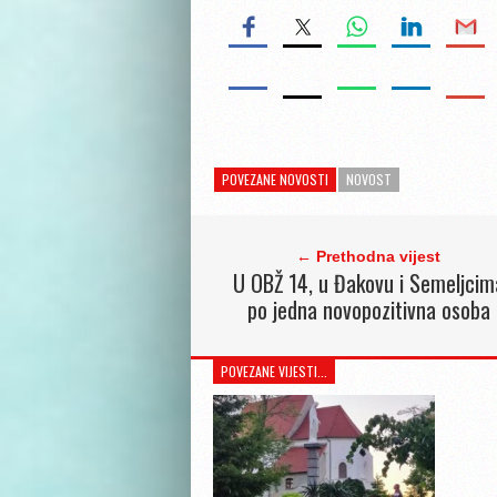
POVEZANE NOVOSTI
NOVOST
← Prethodna vijest
U OBŽ 14, u Đakovu i Semeljcim
po jedna novopozitivna osoba
POVEZANE VIJESTI...