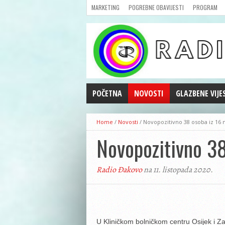
MARKETING
POGREBNE OBAVIJESTI
PROGRAM
POČETNA
NOVOSTI
GLAZBENE VIJE
AKTUALNOSTI
Home
/
Novosti
/
Novopozitivno 38 osoba iz 16 n
CRNA KRONIKA
Novopozitivno 38
POLITIKA
ZANIMLJIVOSTI
Radio Đakovo
na 11. listopada 2020.
GOSPODARSTVO
KULTURA
ŠPORT
REPRIZE EMISIJA
U Kliničkom bolničkom centru Osijek i Z