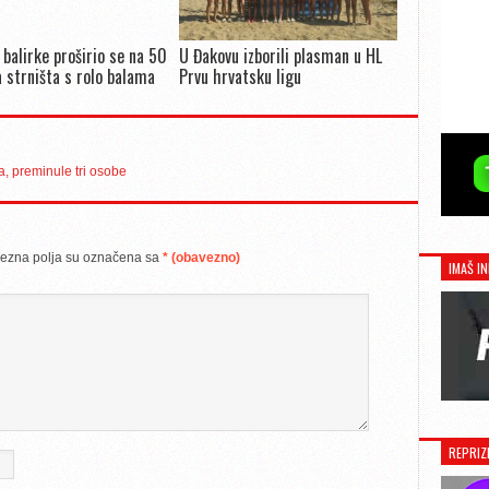
 balirke proširio se na 50
U Đakovu izborili plasman u HL
 strništa s rolo balama
Prvu hrvatsku ligu
, preminule tri osobe
ezna polja su označena sa
* (obavezno)
IMAŠ IN
REPRIZ