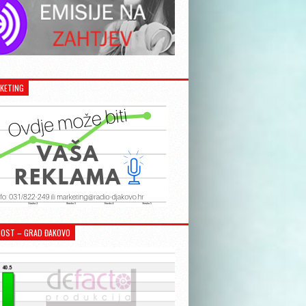
KETING
OST – GRAD ĐAKOVO