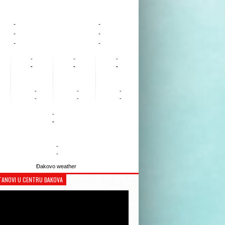
-
-
-
-
-
-
-
-
-
-
-
-
-
-
-
-
-
-
-
-
-
-
Đakovo weather
TANOVI U CENTRU ĐAKOVA
Reproduktor
videozapisa