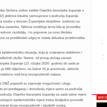
ka Stožera civilne zaštite Osječko-baranjske županije s
 (42) jedinica lokalne samouprave s područja županije.
ja osoba u dvorani Županijske skupštine, sudionici su
 dva sastanka. Njihova središnja tema bila je provedba
rednom razdoblju, i to pripreme za novu školsku
va za predškolski odgoj te ostala aktualna problematika
-
-
epidemiološka situacija, koja je ocijenjena stabilnom i
-
adležnih službi. Naime, od prvog slučaja zaraze
-
njske županije (13. ožujka 2020. godine) do sada je
 je 686 izliječeno, na žalost 25 je preminulo, aktivnih
 relativno mali broj novopozitivnih nalaza.
te OBŽ pojasnili su najnovije mogućnosti i ulogu
štite pri predlaganju i donošenju mjera samo za područje
 području Osječko-baranjske županije za sada takve mjere
NOVI S
ostojeće epidemiološke mjere treba dosljedno provoditi
ećanje broja novopozitivnih i oboljelih osoba.