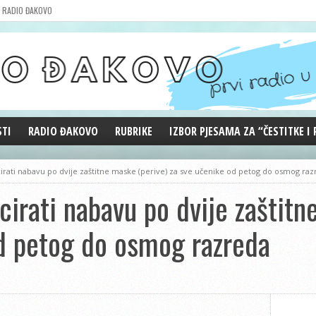
RADIO ĐAKOVO
STI
RADIO ĐAKOVO
RUBRIKE
IZBOR PJESAMA ZA “ČESTITKE I
MARKETING
REPRIZE EMISIJA
cirati nabavu po dvije zaštitne maske (perive) za sve učenike od petog do osmog ra
DOBRE VIBRACIJE
cirati nabavu po dvije zaštitn
ĐAKOVO GRADE
WEB ANKETA
d petog do osmog razreda
KOLUMNE