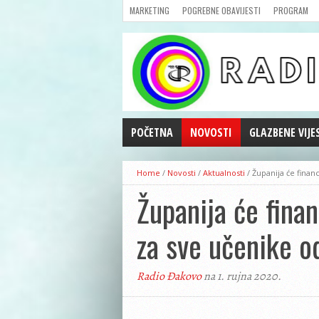
MARKETING
POGREBNE OBAVIJESTI
PROGRAM
POČETNA
NOVOSTI
GLAZBENE VIJE
AKTUALNOSTI
Home
/
Novosti
/
Aktualnosti
/
Županija će finan
CRNA KRONIKA
Županija će finan
POLITIKA
ZANIMLJIVOSTI
za sve učenike o
GOSPODARSTVO
KULTURA
Radio Đakovo
na 1. rujna 2020.
ŠPORT
REPRIZE EMISIJA