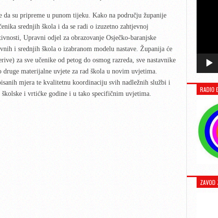
je da su pripreme u punom tijeku. Kako na području županije
enika srednjih škola
i da se
radi o izuzetno zahtjevnoj
ktivnosti, Upravni odjel za obrazovanje Osječko-baranjske
ovnih i srednjih škola o izabranom modelu nastave. Županija će
perive) za sve učenike od petog do osmog razreda, sve nastavnike
ao druge materijalne uvjete za rad škola u novim uvjetima.
sanih mjera te kvalitetnu koordinaciju svih nadležnih službi i
RADIO 
kolske i vrtićke godine i u tako specifičnim uvjetima.
ZAVOD 