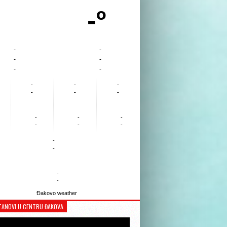
-º
-
-
-
-
-
-
-
-
-
-
-
-
-
-
-
-
-
-
-
-
-
-
Đakovo weather
TANOVI U CENTRU ĐAKOVA
Reproduktor
videozapisa