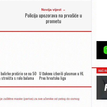
Novija vijest →
Policija upozorava na prvašiće u
prometu
IMAŠ IN
 balirke proširio se na 50
U Đakovu izborili plasman u HL
 strništa s rolo balama
Prvu hrvatsku ligu
vije zaštitne maske (perive) za sve učenike od petog do osmog