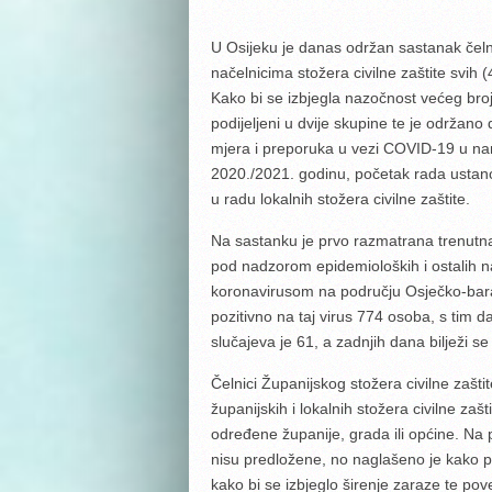
U Osijeku je danas održan sastanak čelni
načelnicima stožera civilne zaštite svih
Kako bi se izbjegla nazočnost većeg bro
podijeljeni u dvije skupine te je održano
mjera i preporuka u vezi COVID-19 u na
2020./2021. godinu, početak rada ustano
u radu lokalnih stožera civilne zaštite.
Na sastanku je prvo razmatrana trenutna 
pod nadzorom epidemioloških i ostalih n
koronavirusom na području Osječko-bara
pozitivno na taj virus 774 osoba, s tim da
slučajeva je 61, a zadnjih dana bilježi se
Čelnici Županijskog stožera civilne zašti
županijskih i lokalnih stožera civilne za
određene županije, grada ili općine. Na
nisu predložene, no naglašeno je kako p
kako bi se izbjeglo širenje zaraze te pov