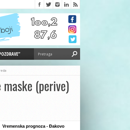
 POZDRAVE”
zreda
e maske (perive)
Vremenska prognoza - Đakovo