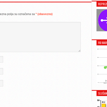
REPRIZ
ezna polja su označena sa
* (obavezno)
RĐ MAR
SLUŠAN