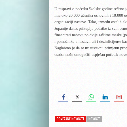
U raspravi o početku školske godine rečeno 
ima oko 20.000 učenika osnovnih i 10.000 uč
organizaciji nastave. Tako, između ostalih a
županije danas prikuplja podatke iz svih osn
financirati nabavu po dvije zaštitne maske (
i pomoćnike u nastavi, ali i dezinficijense k
Naglašeno je da se uz sustavnu primjenu propi
osoba može omogućiti uspješan početak nove š
POVEZANE NOVOSTI
NOVOST