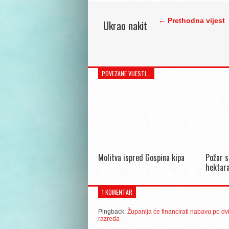
← Prethodna vijest
Ukrao nakit
POVEZANE VIJESTI...
Molitva ispred Gospina kipa
Požar s
hektara
1 KOMENTAR
Pingback:
Županija će financirati nabavu po d
razreda