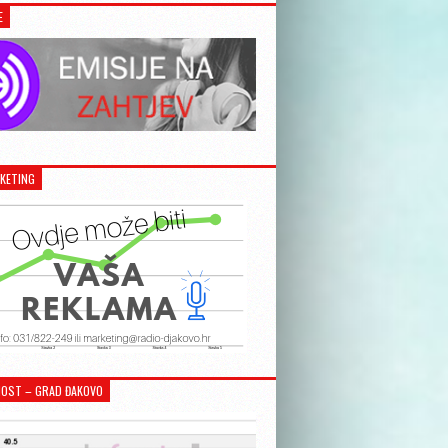
E
KETING
OST – GRAD ĐAKOVO