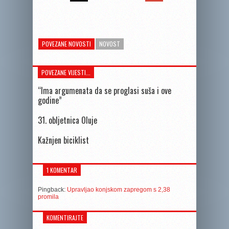
POVEZANE NOVOSTI
NOVOST
POVEZANE VIJESTI...
“Ima argumenata da se proglasi suša i ove
godine”
31. obljetnica Oluje
Kažnjen biciklist
1 KOMENTAR
Pingback:
Upravljao konjskom zapregom s 2,38
promila
KOMENTIRAJTE