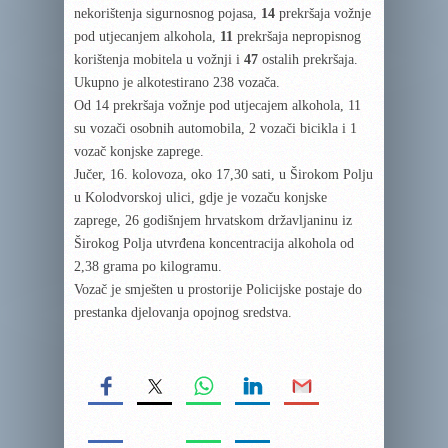
nekorištenja sigurnosnog pojasa,
14
prekršaja vožnje
pod utjecanjem alkohola,
11
prekršaja nepropisnog
korištenja mobitela u vožnji i
47
ostalih prekršaja.
Ukupno je alkotestirano 238 vozača.
Od 14 prekršaja vožnje pod utjecajem alkohola, 11
su vozači osobnih automobila, 2 vozači bicikla i 1
vozač konjske zaprege.
Jučer, 16. kolovoza, oko 17,30 sati, u Širokom Polju
u Kolodvorskoj ulici, gdje je vozaču konjske
zaprege, 26 godišnjem hrvatskom državljaninu iz
Širokog Polja utvrđena koncentracija alkohola od
2,38 grama po kilogramu.
Vozač je smješten u prostorije Policijske postaje do
prestanka djelovanja opojnog sredstva.