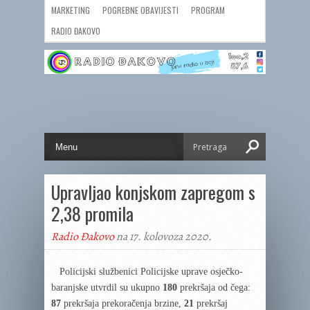
MARKETING
POGREBNE OBAVIJESTI
PROGRAM
RADIO ĐAKOVO
Upravljao konjskom zapregom s
2,38 promila
Radio Đakovo
na 17. kolovoza 2020.
Policijski službenici Policijske uprave osječko-
baranjske utvrdil su ukupno
180
prekršaja od čega:
87
prekršaja prekoračenja brzine,
21
prekršaj