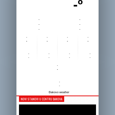
-º
-
-
-
-
-
-
-
-
-
-
-
-
-
-
-
-
-
-
-
-
-
-
-
-
-
-
Đakovo weather
NOVI STANOVI U CENTRU ĐAKOVA
Reprodukto
videozapis