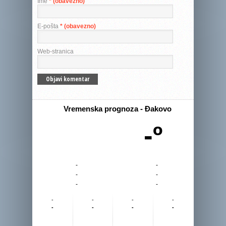
Ime
* (obavezno)
E-pošta
* (obavezno)
Web-stranica
Vremenska prognoza - Đakovo
-º
-
-
-
-
-
-
-
-
-
-
-
-
-
-