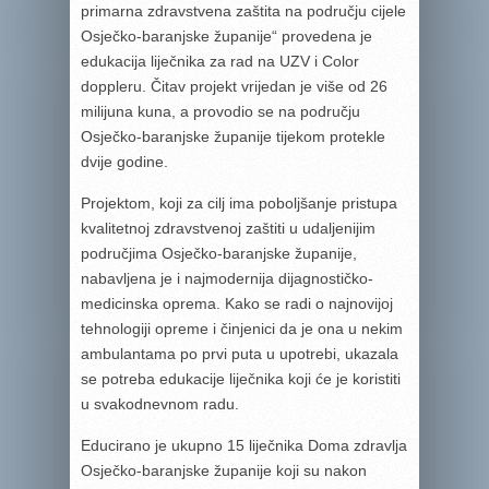
primarna zdravstvena zaštita na području cijele
Osječko-baranjske županije“ provedena je
edukacija liječnika za rad na UZV i Color
doppleru. Čitav projekt vrijedan je više od 26
milijuna kuna, a provodio se na području
Osječko-baranjske županije tijekom protekle
dvije godine.
Projektom, koji za cilj ima poboljšanje pristupa
kvalitetnoj zdravstvenoj zaštiti u udaljenijim
područjima Osječko-baranjske županije,
nabavljena je i najmodernija dijagnostičko-
medicinska oprema. Kako se radi o najnovijoj
tehnologiji opreme i činjenici da je ona u nekim
ambulantama po prvi puta u upotrebi, ukazala
se potreba edukacije liječnika koji će je koristiti
u svakodnevnom radu.
Educirano je ukupno 15 liječnika Doma zdravlja
Osječko-baranjske županije koji su nakon