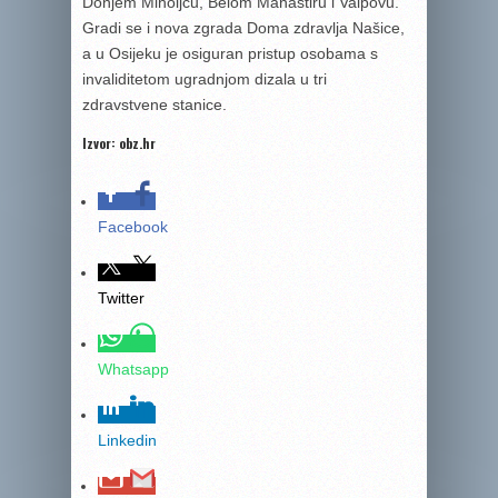
Donjem Miholjcu, Belom Manastiru i Valpovu.
Gradi se i nova zgrada Doma zdravlja Našice,
a u Osijeku je osiguran pristup osobama s
invaliditetom ugradnjom dizala u tri
zdravstvene stanice.
Izvor: obz.hr
Facebook
Twitter
Whatsapp
Linkedin