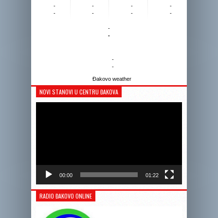
-
-
-
-
-
-
-
-
-
-
-
-
Đakovo weather
NOVI STANOVI U CENTRU ĐAKOVA
Reprodukto
videozapis
00:00
01:22
RADIO ĐAKOVO ONLINE