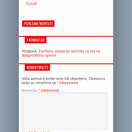
Gmail
POVEZANE NOVOSTI
1 KOMENTAR
Pingback:
Završena edukacija liječnika za rad na
dijagnostičkoj opremi
KOMENTIRAJTE
Vaša adresa e-pošte neće biti objavljena.
Obavezna
polja su označena sa
* (obavezno)
Komentar
* (obavezno)