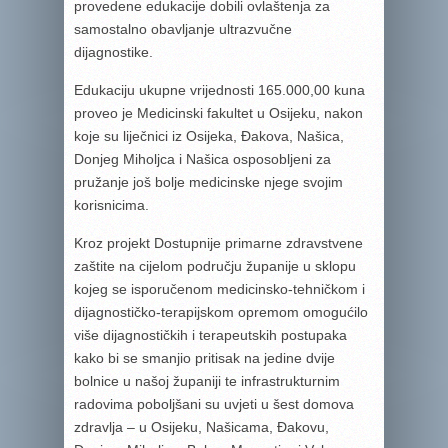
provedene edukacije dobili ovlaštenja za
samostalno obavljanje ultrazvučne
dijagnostike.
Edukaciju ukupne vrijednosti 165.000,00 kuna
proveo je Medicinski fakultet u Osijeku, nakon
koje su liječnici iz Osijeka, Đakova, Našica,
Donjeg Miholjca i Našica osposobljeni za
pružanje još bolje medicinske njege svojim
korisnicima.
Kroz projekt Dostupnije primarne zdravstvene
zaštite na cijelom području županije u sklopu
kojeg se isporučenom medicinsko-tehničkom i
dijagnostičko-terapijskom opremom omogućilo
više dijagnostičkih i terapeutskih postupaka
kako bi se smanjio pritisak na jedine dvije
bolnice u našoj županiji te infrastrukturnim
radovima poboljšani su uvjeti u šest domova
zdravlja – u Osijeku, Našicama, Đakovu,