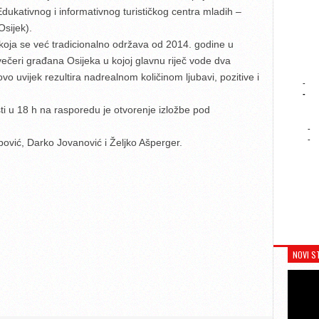
Edukativnog i informativnog turističkog centra mladih –
Osijek).
 koja se već tradicionalno održava od 2014. godine u
večeri građana Osijeka u kojoj glavnu riječ vode dva
ovo uvijek rezultira nadrealnom količinom ljubavi, pozitive i
-
-
ti u 18 h na rasporedu je otvorenje izložbe pod
-
-
ipović, Darko Jovanović i Željko Ašperger.
NOVI S