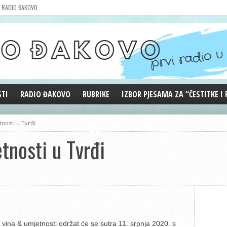
RADIO ĐAKOVO
STI
RADIO ĐAKOVO
RUBRIKE
IZBOR PJESAMA ZA “ČESTITKE I
MARKETING
REPRIZE EMISIJA
tnosti u Tvrđi
DOBRE VIBRACIJE
tnosti u Tvrđi
ĐAKOVO GRADE
WEB ANKETA
KOLUMNE
 vina & umjetnosti održat će se sutra 11. srpnja 2020. s