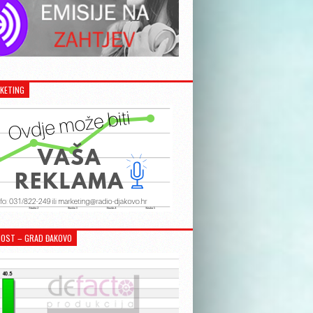
KETING
OST – GRAD ĐAKOVO