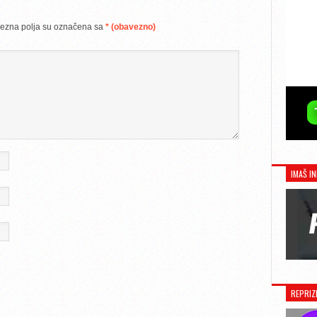
ezna polja su označena sa
* (obavezno)
IMAŠ IN
REPRIZ