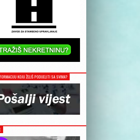
FORMACIJU KOJU ŽELIŠ PODIJELITI SA SVIMA?
E