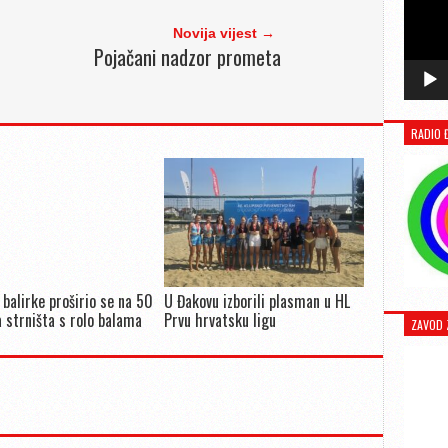
Novija vijest →
Pojačani nadzor prometa
RADIO 
 balirke proširio se na 50
U Đakovu izborili plasman u HL
 strništa s rolo balama
Prvu hrvatsku ligu
ZAVOD 