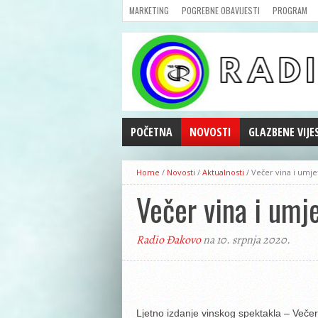
MARKETING
POGREBNE OBAVIJESTI
PROGRAM
POČETNA
NOVOSTI
GLAZBENE VIJE
AKTUALNOSTI
Home
/
Novosti
/
Aktualnosti
/
Večer vina i umje
CRNA KRONIKA
Večer vina i umje
POLITIKA
ZANIMLJIVOSTI
Radio Đakovo
na 10. srpnja 2020.
GOSPODARSTVO
KULTURA
ŠPORT
REPRIZE EMISIJA
Ljetno izdanje vinskog spektakla – Večer