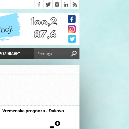
 POZDRAVE”
Vremenska prognoza - Đakovo
-º