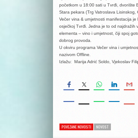
početkom u 18:00 sati u Tvrđi, dvorište 
Stara pekara (Trg Vatroslava Lisinskog, 
Večer vina & umjetnosti manifestacija je
osječkoj Tvrđi. Jedna je to od najdražih 
elementa – vino i umjetnost, čiji spoj got
dobrog provoda.
U okviru programa Večer vina i umjetnos
nazivom Offline.
Izlažu: Marija Adrić Soldo, Vjekoslav Fil
POVEZANE NOVOSTI
NOVOST