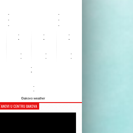
-
-
-
-
-
-
-
-
-
-
-
-
-
-
-
-
-
-
-
-
-
-
Đakovo weather
TANOVI U CENTRU ĐAKOVA
Reproduktor
videozapisa