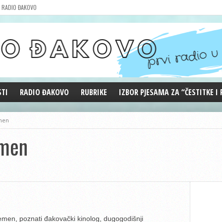
RADIO ĐAKOVO
STI
RADIO ĐAKOVO
RUBRIKE
IZBOR PJESAMA ZA “ČESTITKE I
MARKETING
REPRIZE EMISIJA
men
DOBRE VIBRACIJE
emen
ĐAKOVO GRADE
WEB ANKETA
KOLUMNE
lemen, poznati đakovački kinolog, dugogodišnji