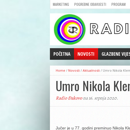
MARKETING
POGREBNE OBAVIJESTI
PROGRAM
POČETNA
NOVOSTI
GLAZBENE VIJE
AKTUALNOSTI
Home
/
Novosti
/
Aktualnosti
/
Umro Nikola Kle
CRNA KRONIKA
Umro Nikola Kl
POLITIKA
ZANIMLJIVOSTI
Radio Đakovo
na 16. srpnja 2020.
GOSPODARSTVO
KULTURA
ŠPORT
REPRIZE EMISIJA
Jučer je u 77. godini preminuo Nikola K