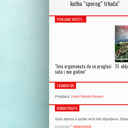
kutka “sporog” trkača”
POVEZANE VIJESTI...
“Ima argumenata da se proglasi
31. obl
suša i ove godine”
1 KOMENTAR
Pingback:
Umro Nikola Klemen
KOMENTIRAJTE
Vaša adresa e-pošte neće biti objavljena.
Obav
Komentar
* (obavezno)