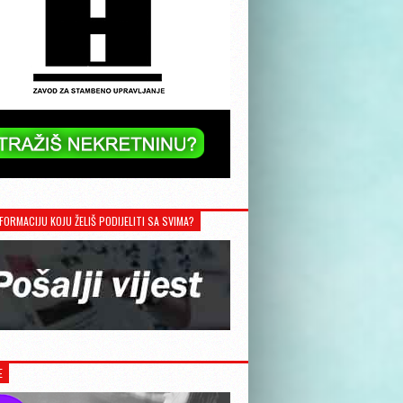
FORMACIJU KOJU ŽELIŠ PODIJELITI SA SVIMA?
E