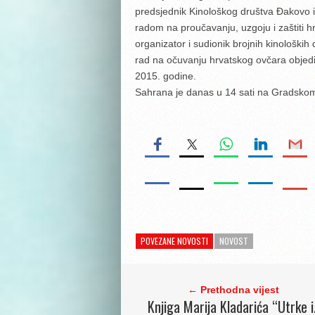
predsjednik Kinološkog društva Đakovo i
radom na proučavanju, uzgoju i zaštiti h
organizator i sudionik brojnih kinoloških
rad na očuvanju hrvatskog ovčara objedini
2015. godine.
Sahrana je danas u 14 sati na Gradskom
POVEZANE NOVOSTI
NOVOST
← Prethodna vijest
Knjiga Marija Kladarića “Utrke i