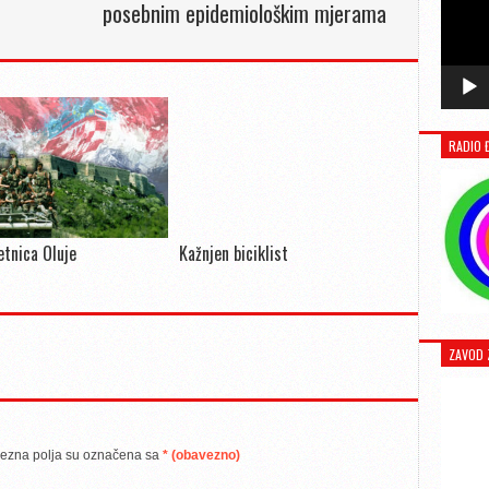
posebnim epidemiološkim mjerama
RADIO 
jetnica Oluje
Kažnjen biciklist
ZAVOD 
ezna polja su označena sa
* (obavezno)