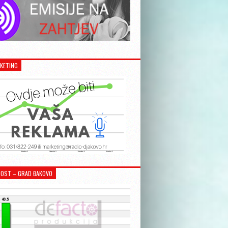
KETING
OST – GRAD ĐAKOVO