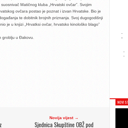
 suosnivač Matičnog kluba „Hrvatski ovčar”. Svojim
rvatskog ovčara postao je poznat i izvan Hrvatske. Bio je
 događanja te dobitnik brojnih priznanja. Svoj dugogodišnji
o je u knjizi „Hrvatksi ovčar, hrvatsko kinološko blago”
-
 groblju u Đakovu.
-
-
-
NOVI S
Novija vijest →
z
Sjednica Skupštine OBŽ pod