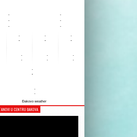
-
-
-
-
-
-
-
-
-
-
-
-
-
-
-
-
-
-
-
-
-
-
Đakovo weather
TANOVI U CENTRU ĐAKOVA
Reproduktor
videozapisa