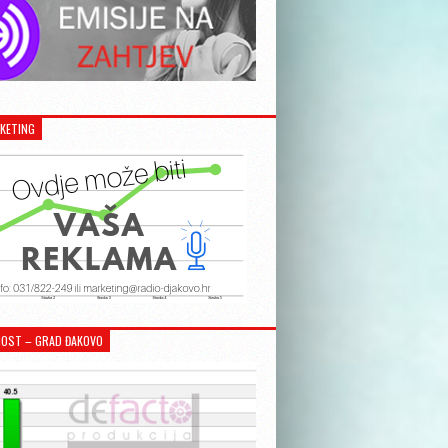
KETING
OST – GRAD ĐAKOVO