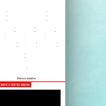
-
-
-
-
-
-
-
-
-
-
-
-
-
-
-
-
-
-
-
-
-
-
Đakovo weather
TANOVI U CENTRU ĐAKOVA
Reproduktor
videozapisa