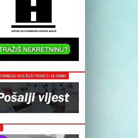
FORMACIJU KOJU ŽELIŠ PODIJELITI SA SVIMA?
E