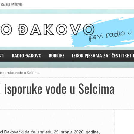
RADIO ĐAKOVO
STI
RADIO ĐAKOVO
RUBRIKE
IZBOR PJESAMA ZA “ČESTITKE I
MARKETING
REPRIZE EMISIJA
 isporuke vode u Selcima
DOBRE VIBRACIJE
d isporuke vode u Selcima
ĐAKOVO GRADE
WEB ANKETA
KOLUMNE
ci Đakovački da će u srijedu 29. srpnja 2020. godine,