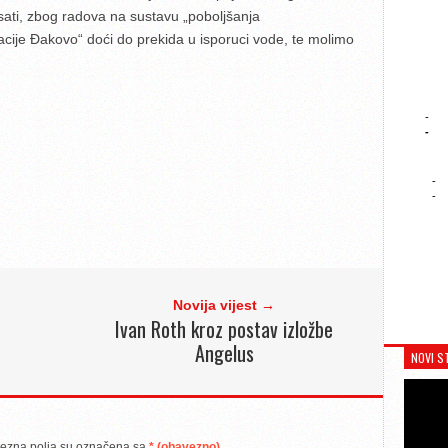
sati, zbog radova na sustavu „poboljšanja
ije Đakovo“ doći do prekida u isporuci vode, te molimo
-
-
-
-
Novija vijest →
Ivan Roth kroz postav izložbe
Angelus
NOVI S
ezna polja su označena sa
* (obavezno)