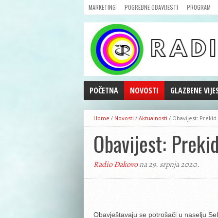
MARKETING
POGREBNE OBAVIJESTI
PROGRAM
POČETNA
NOVOSTI
GLAZBENE VIJE
AKTUALNOSTI
Home
/
Novosti
/
Aktualnosti
/
Obavijest: Prekid
CRNA KRONIKA
Obavijest: Preki
POLITIKA
ZANIMLJIVOSTI
Radio Đakovo
na 29. srpnja 2020.
GOSPODARSTVO
KULTURA
ŠPORT
REPRIZE EMISIJA
Obavještavaju se potrošači u naselju Sel