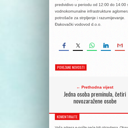
predvidivo u periodu od 12:00 do 14:00 
vodnokomunalne infrastrukture aglomerac
potrošače za strpljenje i razumijevanje.
Đakovački vodovod d.o.o.
POVEZANE NOVOSTI
← Prethodna vijest
Jedna osoba preminula, četiri
novozaražene osobe
KOMENTIRAJTE
Vaša adresa e-pošte neće biti objavljena.
Obav