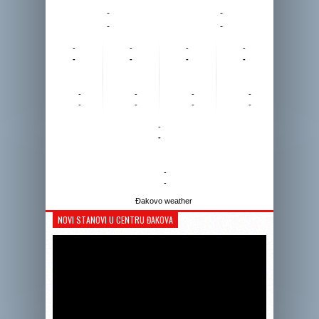
-
-
-
-
-
-
-
-
-
-
-
-
-
-
-
-
-
-
-
-
-
-
-
-
Đakovo weather
NOVI STANOVI U CENTRU ĐAKOVA
Reprodukto
videozapis