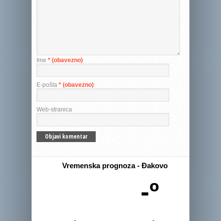
Ime
* (obavezno)
E-pošta
* (obavezno)
Web-stranica
Vremenska prognoza - Đakovo
-º
-
-