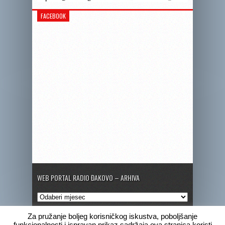
FACEBOOK
WEB PORTAL RADIO ĐAKOVO – ARHIVA
Web
portal
Radio
Za pružanje boljeg korisničkog iskustva, poboljšanje
Đakovo
funkcionalnosti i ispravan prikaz sadržaja ova stranica koristi