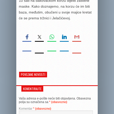
10 sati na đakovačkom korzu dijeliti zaštitne
maske. Kako doznajemo, na korzu će im biti
baza, međutim, obučeni u svoje majice kretat
će se prema tržnici i Jelačićevoj.
POVEZANE NOVOSTI
KOMENTIRAJTE
Vaša adresa e-pošte neće biti objavljena.
Obavezna
polja su označena sa
* (obavezno)
Komentar
* (obavezno)