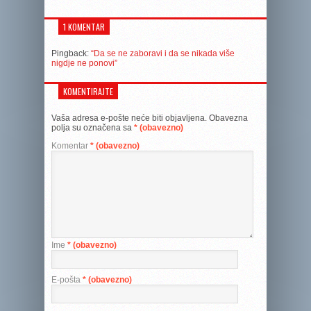
1 KOMENTAR
Pingback:
“Da se ne zaboravi i da se nikada više
nigdje ne ponovi”
KOMENTIRAJTE
Vaša adresa e-pošte neće biti objavljena.
Obavezna
polja su označena sa
* (obavezno)
Komentar
* (obavezno)
Ime
* (obavezno)
E-pošta
* (obavezno)