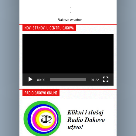
-
-
Đakovo weather
NOVI STANOVI U CENTRU ĐAKOVA
Reprodukto
videozapis
00:00
01:22
RADIO ĐAKOVO ONLINE