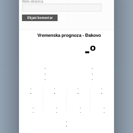
Web-stranica
Vremenska prognoza - Đakovo
-º
-
-
-
-
-
-
-
-
-
-
-
-
-
-
-
-
-
-
-
-
-
-
-
-