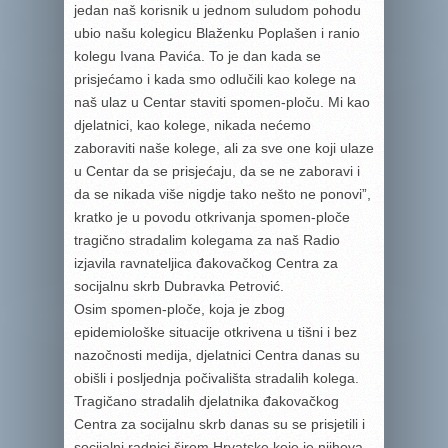
jedan naš korisnik u jednom suludom pohodu
ubio našu kolegicu Blaženku Poplašen i ranio
kolegu Ivana Pavića. To je dan kada se
prisjećamo i kada smo odlučili kao kolege na
naš ulaz u Centar staviti spomen-ploču. Mi kao
djelatnici, kao kolege, nikada nećemo
zaboraviti naše kolege, ali za sve one koji ulaze
u Centar da se prisjećaju, da se ne zaboravi i
da se nikada više nigdje tako nešto ne ponovi”,
kratko je u povodu otkrivanja spomen-ploče
tragično stradalim kolegama za naš Radio
izjavila ravnateljica đakovačkog Centra za
socijalnu skrb Dubravka Petrović.
Osim spomen-ploče, koja je zbog
epidemiološke situacije otkrivena u tišni i bez
nazočnosti medija, djelatnici Centra danas su
obišli i posljednja počivališta stradalih kolega.
Tragičano stradalih djelatnika đakovačkog
Centra za socijalnu skrb danas su se prisjetili i
socijalni radnici širom Hrvatske koje je njihova