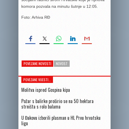
komora pozvala na minutu šutnje u 12:05.
Foto: Arhiva RĐ
POVEZANE NOVOSTI
NOVOST
POVEZANE VIJESTI...
Molitva ispred Gospina kipa
Požar s balirke proširio se na 50 hektara
strništa s rolo balama
U Đakovu izborili plasman u HL Prvu hrvatsku
ligu