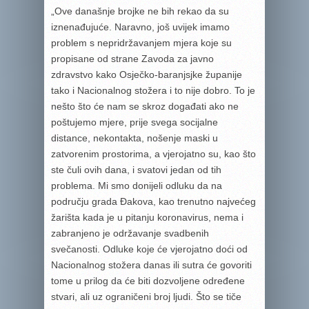
„Ove današnje brojke ne bih rekao da su
iznenađujuće. Naravno, još uvijek imamo
problem s nepridržavanjem mjera koje su
propisane od strane Zavoda za javno
zdravstvo kako Osječko-baranjsjke županije
tako i Nacionalnog stožera i to nije dobro. To je
nešto što će nam se skroz događati ako ne
poštujemo mjere, prije svega socijalne
distance, nekontakta, nošenje maski u
zatvorenim prostorima, a vjerojatno su, kao što
ste čuli ovih dana, i svatovi jedan od tih
problema. Mi smo donijeli odluku da na
području grada Đakova, kao trenutno najvećeg
žarišta kada je u pitanju koronavirus, nema i
zabranjeno je održavanje svadbenih
svečanosti. Odluke koje će vjerojatno doći od
Nacionalnog stožera danas ili sutra će govoriti
tome u prilog da će biti dozvoljene određene
stvari, ali uz ograničeni broj ljudi. Što se tiče