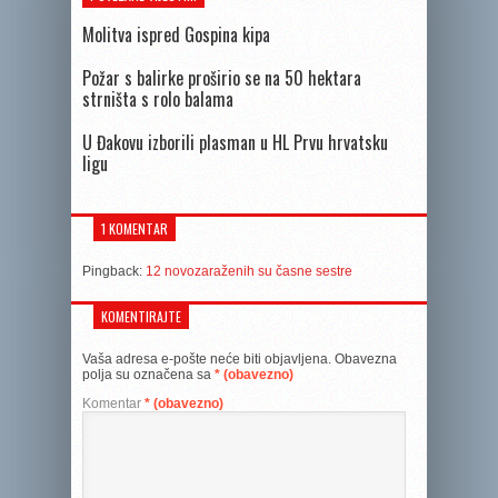
Molitva ispred Gospina kipa
Požar s balirke proširio se na 50 hektara
strništa s rolo balama
U Đakovu izborili plasman u HL Prvu hrvatsku
ligu
1 KOMENTAR
Pingback:
12 novozaraženih su časne sestre
KOMENTIRAJTE
Vaša adresa e-pošte neće biti objavljena.
Obavezna
polja su označena sa
* (obavezno)
Komentar
* (obavezno)