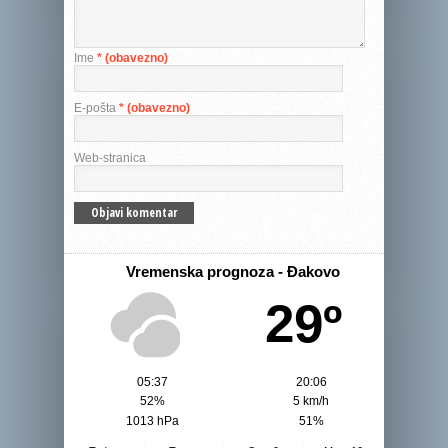
Ime
* (obavezno)
E-pošta
* (obavezno)
Web-stranica
Vremenska prognoza - Đakovo
29º
05:37
20:06
52%
5 km/h
1013 hPa
51%