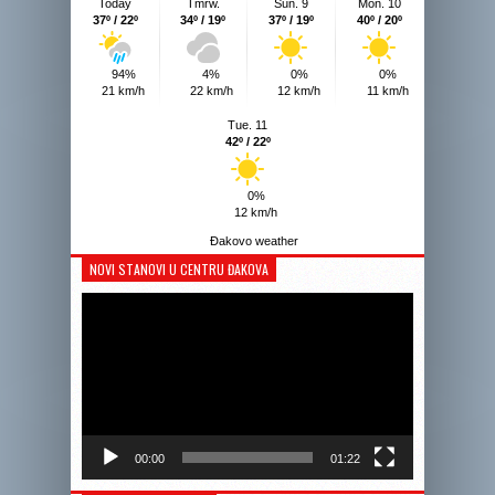
Today
Tmrw.
Sun. 9
Mon. 10
37º / 22º
34º / 19º
37º / 19º
40º / 20º
94%
4%
0%
0%
21 km/h
22 km/h
12 km/h
11 km/h
Tue. 11
42º / 22º
0%
12 km/h
Đakovo weather
NOVI STANOVI U CENTRU ĐAKOVA
Reprodukto
videozapis
00:00
01:22