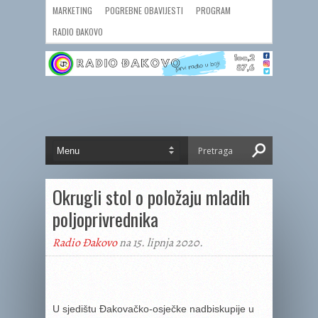
MARKETING
POGREBNE OBAVIJESTI
PROGRAM
RADIO ĐAKOVO
Okrugli stol o položaju mladih
poljoprivrednika
Radio Đakovo
na 15. lipnja 2020.
U sjedištu Đakovačko-osječke nadbiskupije u