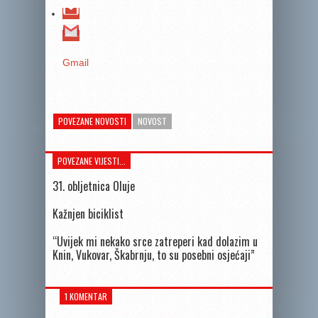
Gmail
POVEZANE NOVOSTI
NOVOST
POVEZANE VIJESTI...
31. obljetnica Oluje
Kažnjen biciklist
“Uvijek mi nekako srce zatreperi kad dolazim u
Knin, Vukovar, Škabrnju, to su posebni osjećaji”
1 KOMENTAR