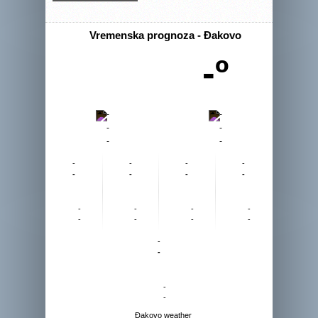
Vremenska prognoza - Đakovo
-º
-
-
-
-
-
-
-
-
-
-
-
-
-
-
-
-
-
-
-
-
-
-
-
-
-
-
Đakovo weather