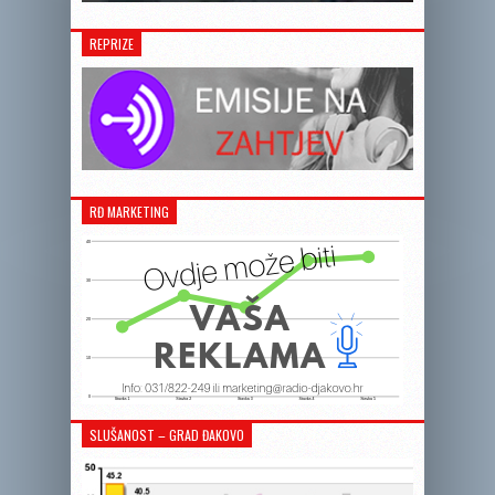
REPRIZE
RĐ MARKETING
SLUŠANOST – GRAD ĐAKOVO