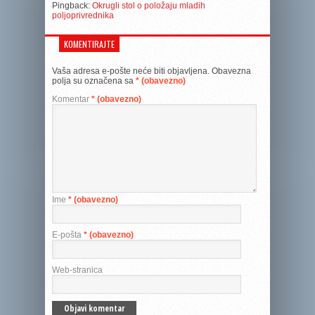
Pingback:
Okrugli stol o položaju mladih
poljoprivrednika
KOMENTIRAJTE
Vaša adresa e-pošte neće biti objavljena.
Obavezna
polja su označena sa
* (obavezno)
Komentar
* (obavezno)
Ime
* (obavezno)
E-pošta
* (obavezno)
Web-stranica