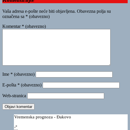
Vaša adresa e-pošte neće biti objavljena.
Obavezna polja su
označena sa
* (obavezno)
Komentar
* (obavezno)
Ime
* (obavezno)
E-pošta
* (obavezno)
Web-stranica
Vremenska prognoza - Đakovo
-º