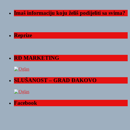
Imaš informaciju koju želiš podijeliti sa svima?
Reprize
RĐ MARKETING
SLUŠANOST – GRAD ĐAKOVO
Facebook