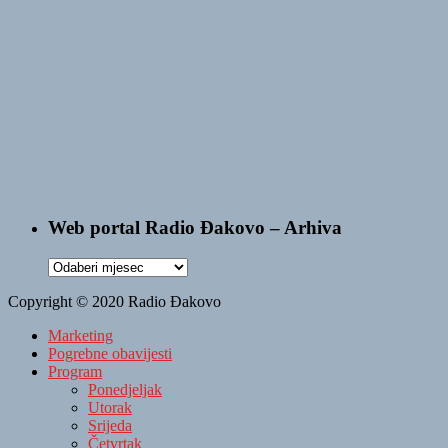
Web portal Radio Đakovo – Arhiva
Web
portal
Copyright © 2020 Radio Đakovo
Radio
Đakovo
Marketing
–
Pogrebne obavijesti
Arhiva
Program
Ponedjeljak
Utorak
Srijeda
Četvrtak