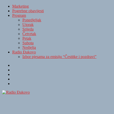
Marketing
Pogrebne obavijesti
Program
Ponedjeljak
Utorak
Srijeda
Četvrtak
Petak
Subota
Nedjelja
Radio Đakovo
Izbor pjesama za emisiju “Čestitke i pozdravi”