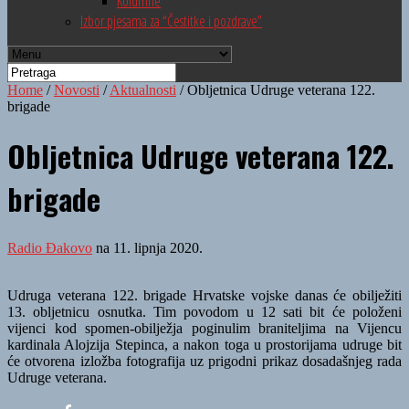
Kolumne
Izbor pjesama za “Čestitke i pozdrave”
Home
/
Novosti
/
Aktualnosti
/
Obljetnica Udruge veterana 122.
brigade
Obljetnica Udruge veterana 122.
brigade
Radio Đakovo
na 11. lipnja 2020.
Udruga veterana 122. brigade Hrvatske vojske danas će obilježiti
13. obljetnicu osnutka. Tim povodom u 12 sati bit će položeni
vijenci kod spomen-obilježja poginulim braniteljima na Vijencu
kardinala Alojzija Stepinca, a nakon toga u prostorijama udruge bit
će otvorena izložba fotografija uz prigodni prikaz dosadašnjeg rada
Udruge veterana.