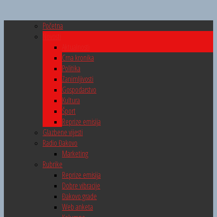
Početna
Novosti
Aktualnosti
Crna kronika
Politika
Zanimljivosti
Gospodarstvo
Kultura
Šport
Reprize emisija
Glazbene vijesti
Radio Đakovo
Marketing
Rubrike
Reprize emisija
Dobre vibracije
Đakovo grade
Web anketa