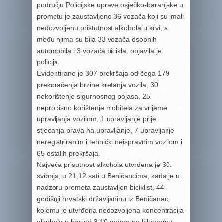
području Policijske uprave osječko-baranjske u
prometu je zaustavljeno 36 vozača koji su imali
nedozvoljenu pristutnost alkohola u krvi, a
među njima su bila 33 vozača osobnih
automobila i 3 vozača bicikla, objavila je
policija.
Evidentirano je 307 prekršaja od čega 179
prekoračenja brzine kretanja vozila, 30
nekorištenje sigurnosnog pojasa, 25
nepropisno korištenje mobitela za vrijeme
upravljanja vozilom, 1 upravljanje prije
stjecanja prava na upravljanje, 7 upravljanje
neregistriranim i tehnički neispravnim vozilom i
65 ostalih prekršaja.
Najveća prisutnost alkohola utvrđena je 30.
svibnja, u 21,12 sati u Beničancima, kada je u
nadzoru prometa zaustavljen biciklist, 44-
godišnji hrvatski državljaninu iz Beničanac,
kojemu je utvrđena nedozvoljena koncentracija
alkohola u krvi od 3,10 grama po kilogramu.