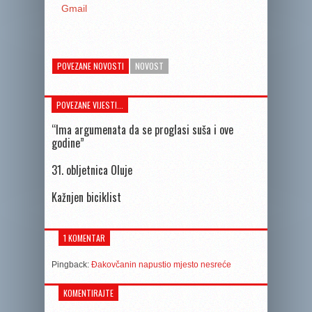
Gmail
POVEZANE NOVOSTI
NOVOST
POVEZANE VIJESTI...
“Ima argumenata da se proglasi suša i ove
godine”
31. obljetnica Oluje
Kažnjen biciklist
1 KOMENTAR
Pingback:
Đakovčanin napustio mjesto nesreće
KOMENTIRAJTE