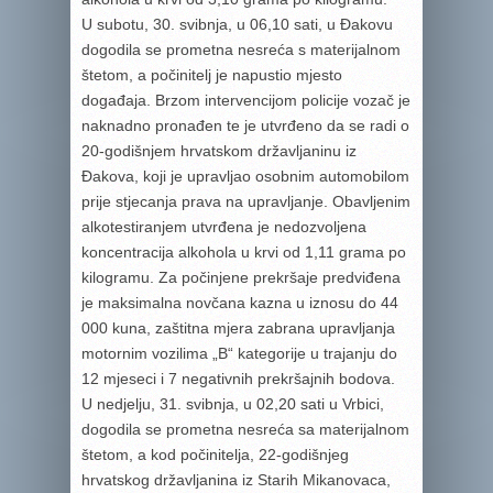
U subotu, 30. svibnja, u 06,10 sati, u Đakovu
dogodila se prometna nesreća s materijalnom
štetom, a počinitelj je napustio mjesto
događaja. Brzom intervencijom policije vozač je
naknadno pronađen te je utvrđeno da se radi o
20-godišnjem hrvatskom državljaninu iz
Đakova, koji je upravljao osobnim automobilom
prije stjecanja prava na upravljanje. Obavljenim
alkotestiranjem utvrđena je nedozvoljena
koncentracija alkohola u krvi od 1,11 grama po
kilogramu. Za počinjene prekršaje predviđena
je maksimalna novčana kazna u iznosu do 44
000 kuna, zaštitna mjera zabrana upravljanja
motornim vozilima „B“ kategorije u trajanju do
12 mjeseci i 7 negativnih prekršajnih bodova.
U nedjelju, 31. svibnja, u 02,20 sati u Vrbici,
dogodila se prometna nesreća sa materijalnom
štetom, a kod počinitelja, 22-godišnjeg
hrvatskog državljanina iz Starih Mikanovaca,