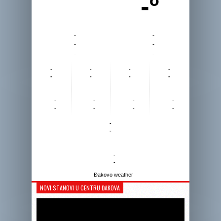
-º
-
-
-
-
-
-
-
-
-
-
-
-
-
-
-
-
-
-
-
-
-
-
-
-
-
-
Đakovo weather
NOVI STANOVI U CENTRU ĐAKOVA
Reprodukto
videozapis