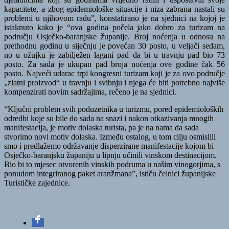
kapacitete, a zbog epidemiološke situacije i niza zabrana nastali su
problemi u njihovom radu”, konstatirano je na sjednici na kojoj je
istaknuto kako je “ova godina počela jako dobro za turizam na
području Osječko-baranjske županije. Broj noćenja u odnosu na
prethodnu godinu u siječnju je povećan 30 posto, u veljači sedam,
no u ožujku je zabilježen lagani pad da bi u travnju pad bio 73
posto. Za sada je ukupan pad broja noćenja ove godine čak 56
posto. Najveći udarac trpi kongresni turizam koji je za ovo područje
„zlatni proizvod“ u travnju i svibnju i njega će biti potrebno najviše
kompenzirati novim sadržajima, rečeno je na sjednici.
“
Ključni problem svih poduzetnika u turizmu, pored epidemioloških
odredbi koje su bile do sada na snazi i nakon otkazivanja mnogih
manifestacija, je motiv dolaska turista, pa je na nama da sada
stvorimo novi motiv dolaska. Između ostalog, u tom cilju osmislili
smo i predlažemo održavanje disperzirane manifestacije kojom bi
Osječko-baranjsku županiju u lipnju učinili vinskom destinacijom.
Bio bi to mjesec otvorenih vinskih podruma u našim vinogorjima, s
ponudom integriranog paket aranžmana”, ističu čelnici županijske
Turističke zajednice.