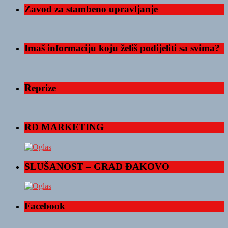
Zavod za stambeno upravljanje
Imaš informaciju koju želiš podijeliti sa svima?
Reprize
RĐ MARKETING
SLUŠANOST – GRAD ĐAKOVO
Facebook