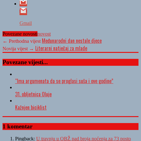
Gmail
Povezane novosti
novost
Međunarodni dan nestale djece
← Prethodna vijest
Literarni natječaj za mlade
Novija vijest →
Povezane vijesti...
“Ima argumenata da se proglasi suša i ove godine”
31. obljetnica Oluje
Kažnjen biciklist
1 komentar
Pingback:
U travnju u OBŽ pad broja noćenja za 73 posto