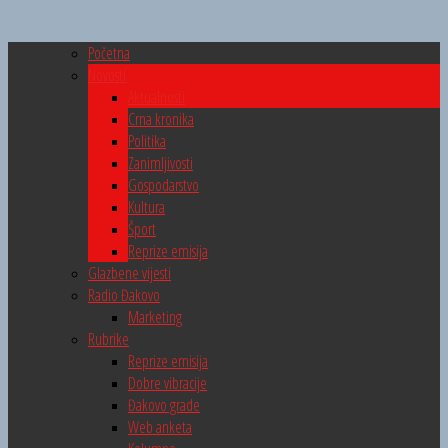
Početna
Novosti
Aktualnosti
Crna kronika
Politika
Zanimljivosti
Gospodarstvo
Kultura
Šport
Reprize emisija
Glazbene vijesti
Radio Đakovo
Marketing
Rubrike
Reprize emisija
Dobre vibracije
Đakovo grade
Web anketa