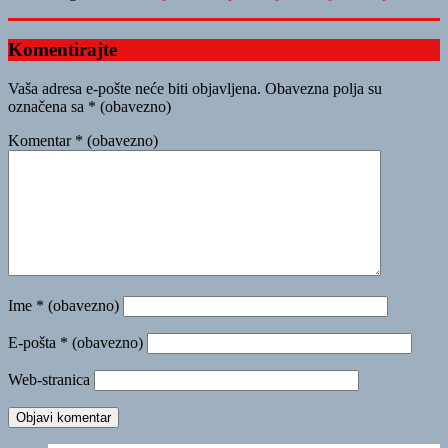
Komentirajte
Vaša adresa e-pošte neće biti objavljena.
Obavezna polja su
označena sa
* (obavezno)
Komentar
* (obavezno)
Ime
* (obavezno)
E-pošta
* (obavezno)
Web-stranica