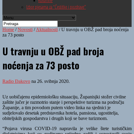
Kolumne
Izbor pjesama za “Čestitke i pozdrave”
Home
/
Novosti
/
Aktualnosti
/
U travnju u OBŽ pad broja noćenja
za 73 posto
U travnju u OBŽ pad broja
noćenja za 73 posto
Radio Đakovo
na 26. svibnja 2020.
Uz uobičajenu epidemiološku situaaciju, Županisjki stožer civilne
zaštite jučer je razmotrio stanje i perspektive turizma na području
Županije, a tim povodom putem video linka na sjednici je
sudjelovalo desetak predstavnika hotela, pansiona, ugostitelja,
obiteljskih gospodarstva i drugih koji se bave turizmom.
“
Pojava virusa COVID-19 napravila je velike štete turističkim
djelatnicima koji su godinama vrijedno radili i uspostavili svoje