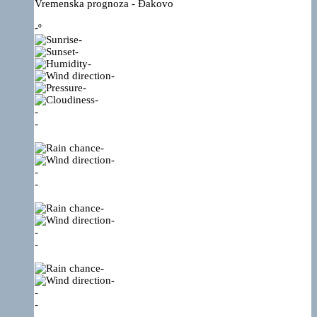
Vremenska prognoza - Đakovo
-º
-
-
-
-
-
-
-
-
-
-
-
-
-
-
-
-
-
-
-
-