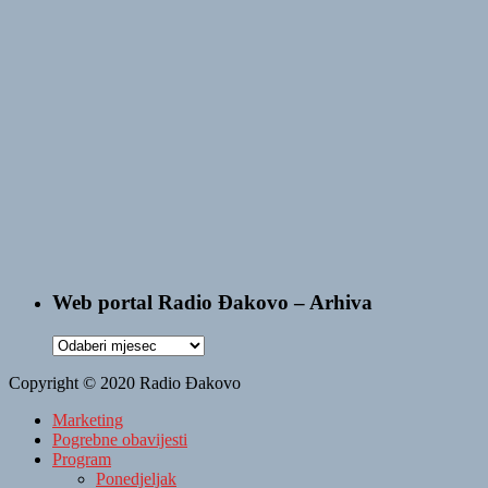
Web portal Radio Đakovo – Arhiva
Web
portal
Copyright © 2020 Radio Đakovo
Radio
Đakovo
Marketing
–
Pogrebne obavijesti
Arhiva
Program
Ponedjeljak