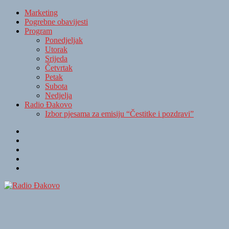
Marketing
Pogrebne obavijesti
Program
Ponedjeljak
Utorak
Srijeda
Četvrtak
Petak
Subota
Nedjelja
Radio Đakovo
Izbor pjesama za emisiju “Čestitke i pozdravi”