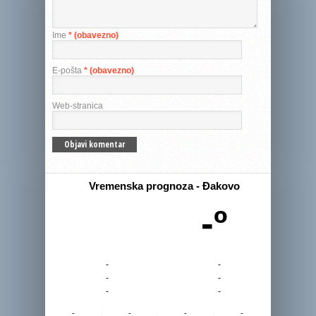
Ime
* (obavezno)
E-pošta
* (obavezno)
Web-stranica
Vremenska prognoza - Đakovo
-º
-
-
-
-
-
-
-
-
-
-