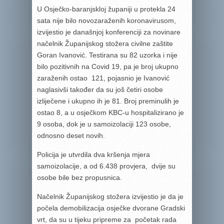
U Osječko-baranjskloj županiji u protekla 24
sata nije bilo novozaraženih koronavirusom,
izvijestio je današnjoj konferenciji za novinare
načelnik Županijskog stožera civilne zaštite
Goran Ivanović. Testirana su 82 uzorka i nije
bilo pozitivnih na Covid 19, pa je broj ukupno
zaraženih ostao 121, pojasnio je Ivanović
naglasivši također da su još četiri osobe
izliječene i ukupno ih je 81. Broj preminulih je
ostao 8, a u osječkom KBC-u hospitalizirano je
9 osoba, dok je u samoizolaciji 123 osobe,
odnosno deset novih.
Policija je utvrdila dva kršenja mjera
samoizolacije, a od 6.438 provjera, dvije su
osobe bile bez propusnica.
Načelnik Županijskog stožera izvijestio je da je
počela demobilizacija osječke dvorane Gradski
vrt, da su u tijeku pripreme za početak rada