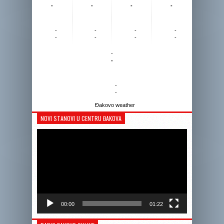
-
-
-
-
-
-
-
-
-
-
-
-
-
-
-
-
Đakovo weather
NOVI STANOVI U CENTRU ĐAKOVA
Reprodukto
videozapis
00:00
01:22