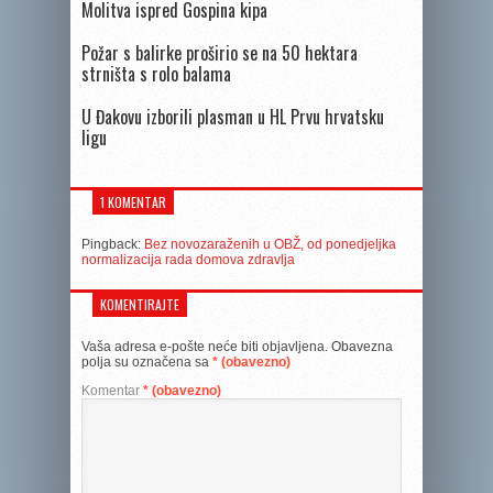
Molitva ispred Gospina kipa
Požar s balirke proširio se na 50 hektara
strništa s rolo balama
U Đakovu izborili plasman u HL Prvu hrvatsku
ligu
1 KOMENTAR
Pingback:
Bez novozaraženih u OBŽ, od ponedjeljka
normalizacija rada domova zdravlja
KOMENTIRAJTE
Vaša adresa e-pošte neće biti objavljena.
Obavezna
polja su označena sa
* (obavezno)
Komentar
* (obavezno)