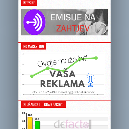
REPRIZE
RĐ MARKETING
SLUŠANOST – GRAD ĐAKOVO