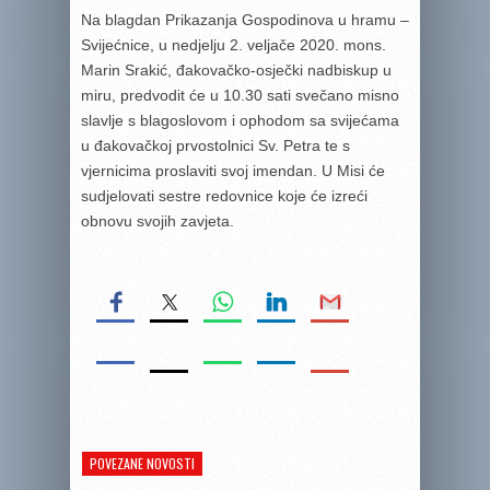
Na blagdan Prikazanja Gospodinova u hramu –
Svijećnice, u nedjelju 2. veljače 2020. mons.
Marin Srakić, đakovačko-osječki nadbiskup u
miru, predvodit će u 10.30 sati svečano misno
slavlje s blagoslovom i ophodom sa svijećama
u đakovačkoj prvostolnici Sv. Petra te s
vjernicima proslaviti svoj imendan. U Misi će
sudjelovati sestre redovnice koje će izreći
obnovu svojih zavjeta.
POVEZANE NOVOSTI