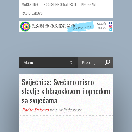
MARKETING
POGREBNE OBAVIJESTI
PROGRAM
RADIO ĐAKOVO
Svijećnica: Svečano misno
slavlje s blagoslovom i ophodom
sa svijećama
Radio Đakovo
na 1. veljače 2020.