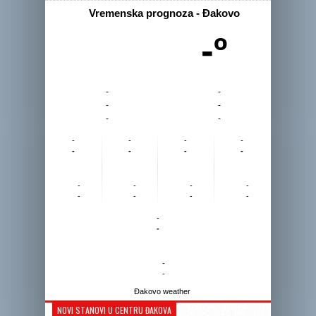
Vremenska prognoza - Đakovo
-º
-
-
-
-
-
-
-
-
-
-
-
-
-
-
-
-
-
-
-
-
-
-
-
-
-
-
Đakovo weather
NOVI STANOVI U CENTRU ĐAKOVA
Reprodukto