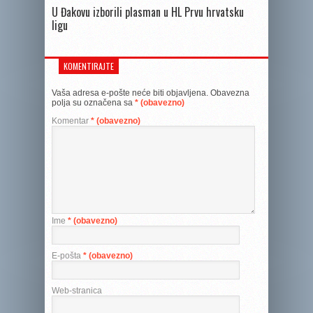
U Đakovu izborili plasman u HL Prvu hrvatsku
ligu
KOMENTIRAJTE
Vaša adresa e-pošte neće biti objavljena.
Obavezna
polja su označena sa
* (obavezno)
Komentar
* (obavezno)
Ime
* (obavezno)
E-pošta
* (obavezno)
Web-stranica