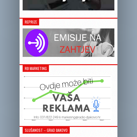
REPRIZE
RĐ MARKETING
SLUŠANOST – GRAD ĐAKOVO