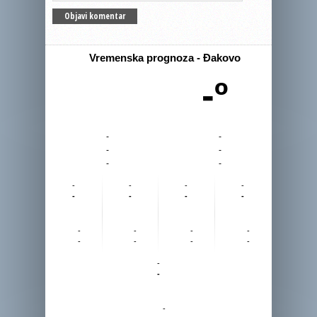
Vremenska prognoza - Đakovo
-º
-
-
-
-
-
-
-
-
-
-
-
-
-
-
-
-
-
-
-
-
-
-
-
-
-