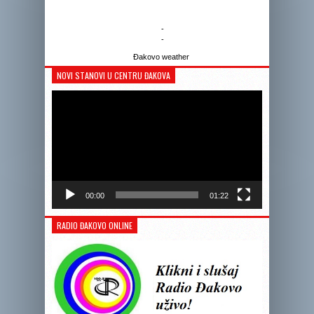
-
-
Đakovo weather
NOVI STANOVI U CENTRU ĐAKOVA
Reprodukto
videozapis
00:00
01:22
RADIO ĐAKOVO ONLINE