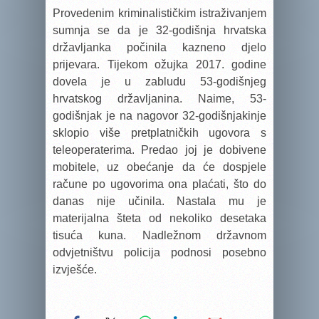
Provedenim kriminalističkim istraživanjem
sumnja se da je 32-godišnja hrvatska
državljanka počinila kazneno djelo
prijevara. Tijekom ožujka 2017. godine
dovela je u zabludu 53-godišnjeg
hrvatskog državljanina. Naime, 53-
godišnjak je na nagovor 32-godišnjakinje
sklopio više pretplatničkih ugovora s
teleoperaterima. Predao joj je dobivene
mobitele, uz obećanje da će dospjele
račune po ugovorima ona plaćati, što do
danas nije učinila. Nastala mu je
materijalna šteta od nekoliko desetaka
tisuća kuna. Nadležnom državnom
odvjetništvu policija podnosi posebno
izvješće.