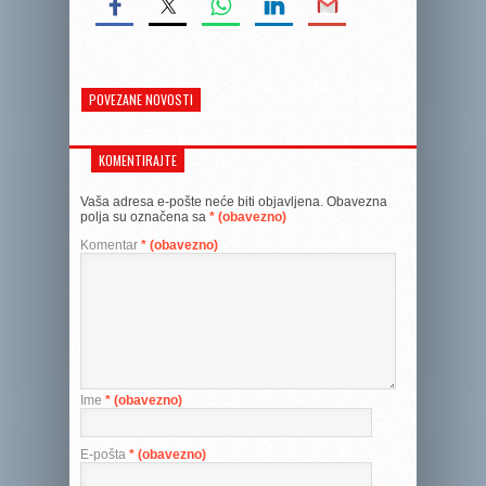
POVEZANE NOVOSTI
KOMENTIRAJTE
Vaša adresa e-pošte neće biti objavljena.
Obavezna
polja su označena sa
* (obavezno)
Komentar
* (obavezno)
Ime
* (obavezno)
E-pošta
* (obavezno)