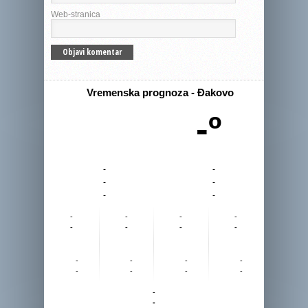
Web-stranica
Vremenska prognoza - Đakovo
-º
-
-
-
-
-
-
-
-
-
-
-
-
-
-
-
-
-
-
-
-
-
-
-
-