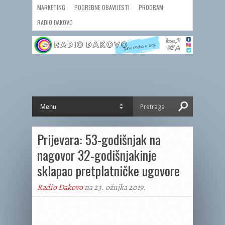
MARKETING
POGREBNE OBAVIJESTI
PROGRAM
RADIO ĐAKOVO
Prijevara: 53-godišnjak na
nagovor 32-godišnjakinje
sklapao pretplatničke ugovore
Radio Đakovo
na 23. ožujka 2019.