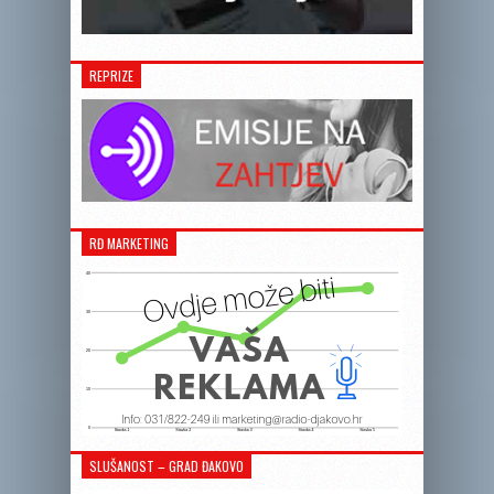
REPRIZE
RĐ MARKETING
SLUŠANOST – GRAD ĐAKOVO