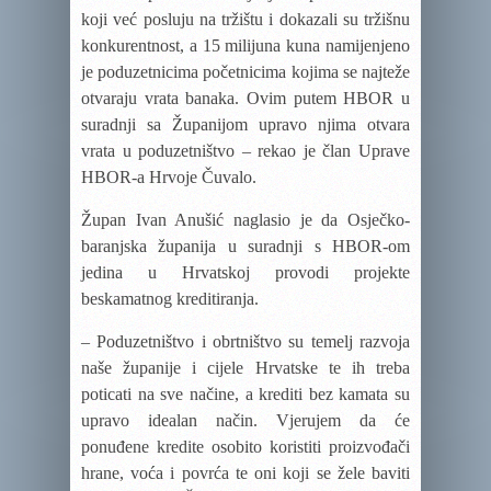
koji već posluju na tržištu i dokazali su tržišnu
konkurentnost, a 15 milijuna kuna namijenjeno
je poduzetnicima početnicima kojima se najteže
otvaraju vrata banaka. Ovim putem HBOR u
suradnji sa Županijom upravo njima otvara
vrata u poduzetništvo – rekao je član Uprave
HBOR-a Hrvoje Čuvalo.
Župan Ivan Anušić naglasio je da Osječko-
baranjska županija u suradnji s HBOR-om
jedina u Hrvatskoj provodi projekte
beskamatnog kreditiranja.
– Poduzetništvo i obrtništvo su temelj razvoja
naše županije i cijele Hrvatske te ih treba
poticati na sve načine, a krediti bez kamata su
upravo idealan način. Vjerujem da će
ponuđene kredite osobito koristiti proizvođači
hrane, voća i povrća te oni koji se žele baviti