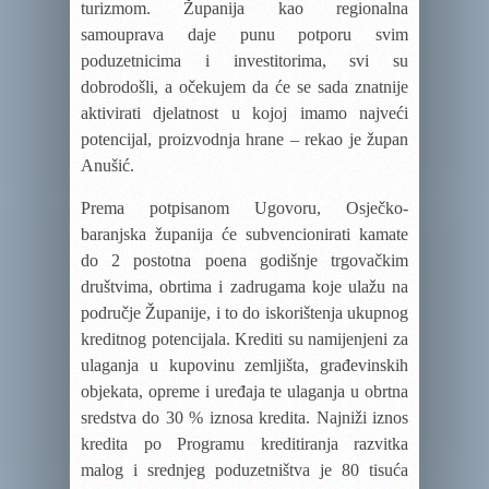
turizmom. Županija kao regionalna
samouprava daje punu potporu svim
poduzetnicima i investitorima, svi su
dobrodošli, a očekujem da će se sada znatnije
aktivirati djelatnost u kojoj imamo najveći
potencijal, proizvodnja hrane – rekao je župan
Anušić.
Prema potpisanom Ugovoru, Osječko-
baranjska županija će subvencionirati kamate
do 2 postotna poena godišnje
trgovačkim
društvima, obrtima i zadrugama koje ulažu na
područje Županije, i to do iskorištenja ukupnog
kreditnog potencijala. Krediti su namijenjeni za
ulaganja u kupovinu zemljišta, građevinskih
objekata, opreme i uređaja te ulaganja u obrtna
sredstva do 30 % iznosa kredita. Najniži iznos
kredita po Programu kreditiranja razvitka
malog i srednjeg poduzetništva je 80 tisuća