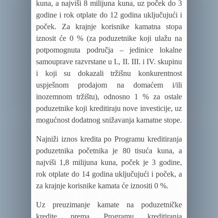
kuna, a najviši 8 milijuna kuna, uz poček do 3
godine i rok otplate do 12 godina uključujući i
poček. Za krajnje korisnike kamatna stopa
iznosit će 0 % (za poduzetnike koji ulažu na
potpomognuta područja – jedinice lokalne
samouprave razvrstane u I., II. III. i IV. skupinu
i koji su dokazali tržišnu konkurentnost
uspješnom prodajom na domaćem i/ili
inozemnom tržištu), odnosno 1 % za ostale
poduzetnike koji kreditiraju nove investicije, uz
mogućnost dodatnog snižavanja kamatne stope.
Najniži iznos kredita po Programu kreditiranja
poduzetnika početnika je 80 tisuća kuna, a
najviši 1,8 milijuna kuna, poček je 3 godine,
rok otplate do 14 godina uključujući i poček, a
za krajnje korisnike kamata će iznositi 0 %.
Uz preuzimanje kamate na poduzetničke
kredite prema Programu kreditiranja