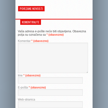
POVEZANE NOVOSTI
KOMENTIRAJTE
Vaša adresa e-pošte neće biti objavljena.
Obavezna
polja su označena sa
* (obavezno)
Komentar
* (obavezno)
Ime
* (obavezno)
E-pošta
* (obavezno)
Web-stranica