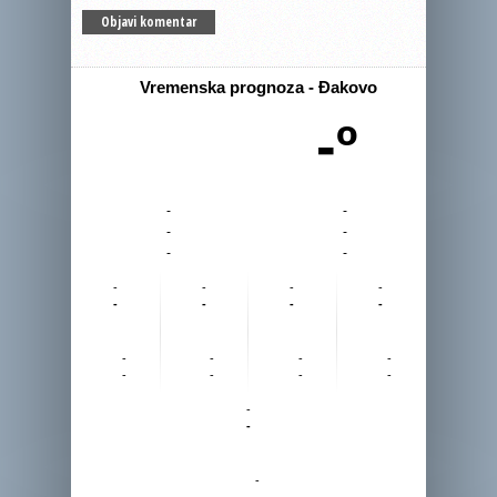
Vremenska prognoza - Đakovo
-º
-
-
-
-
-
-
-
-
-
-
-
-
-
-
-
-
-
-
-
-
-
-
-
-
-
-