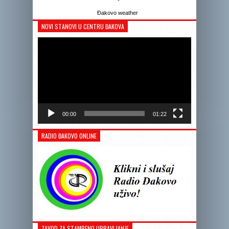
Đakovo weather
NOVI STANOVI U CENTRU ĐAKOVA
Reprodukto
videozapis
00:00
01:22
RADIO ĐAKOVO ONLINE
ZAVOD ZA STAMBENO UPRAVLJANJE