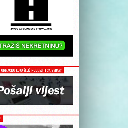
FORMACIJU KOJU ŽELIŠ PODIJELITI SA SVIMA?
E