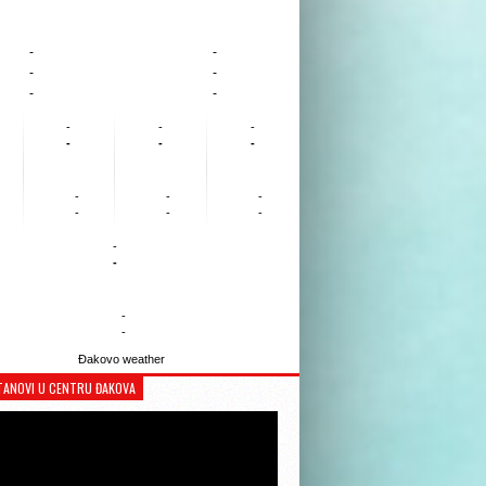
-
-
-
-
-
-
-
-
-
-
-
-
-
-
-
-
-
-
-
-
-
-
Đakovo weather
TANOVI U CENTRU ĐAKOVA
Reproduktor
videozapisa