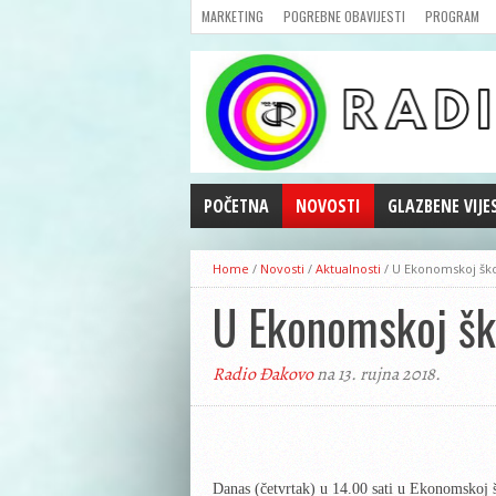
MARKETING
POGREBNE OBAVIJESTI
PROGRAM
POČETNA
NOVOSTI
GLAZBENE VIJE
AKTUALNOSTI
Home
/
Novosti
/
Aktualnosti
/
U Ekonomskoj ško
CRNA KRONIKA
U Ekonomskoj ško
POLITIKA
ZANIMLJIVOSTI
Radio Đakovo
na 13. rujna 2018.
GOSPODARSTVO
KULTURA
ŠPORT
REPRIZE EMISIJA
Danas (četvrtak) u 14.00 sati u Ekonomskoj 