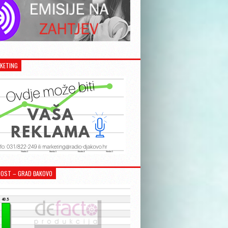
KETING
OST – GRAD ĐAKOVO