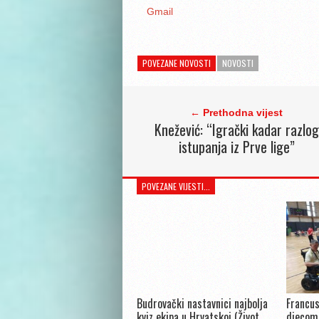
Gmail
POVEZANE NOVOSTI
NOVOSTI
← Prethodna vijest
Knežević: “Igrački kadar razlog
istupanja iz Prve lige”
POVEZANE VIJESTI...
Budrovački nastavnici najbolja
Francus
kviz ekipa u Hrvatskoj (Život
djecom