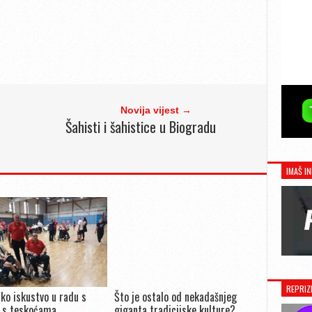
Novija vijest →
Šahisti i šahistice u Biogradu
IMAŠ IN
REPRIZ
ko iskustvo u radu s
Što je ostalo od nekadašnjeg
 s teskoćama
giganta tradicijske kulture?