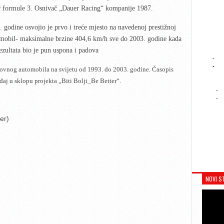
č formule 3. Osnivač „Dauer Racing“ kompanije 1987.
odine osvojio je prvo i treće mjesto na navedenoj prestižnoj
tomobil- maksimalne brzine 404,6 km/h sve do 2003. godine kada
ezultata bio je pun uspona i padova
-
-
stovnog automobila na svijetu od 1993. do 2003. godine. Časopis
đaj u sklopu projekta „Biti Bolji_Be Better“.
-
-
er)
NOVI S