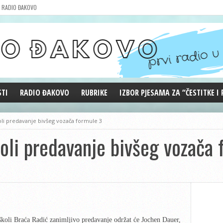
RADIO ĐAKOVO
STI
RADIO ĐAKOVO
RUBRIKE
IZBOR PJESAMA ZA “ČESTITKE I
MARKETING
REPRIZE EMISIJA
li predavanje bivšeg vozača formule 3
DOBRE VIBRACIJE
li predavanje bivšeg vozača 
ĐAKOVO GRADE
WEB ANKETA
KOLUMNE
školi Braća Radić zanimljivo predavanje održat će Jochen Dauer,