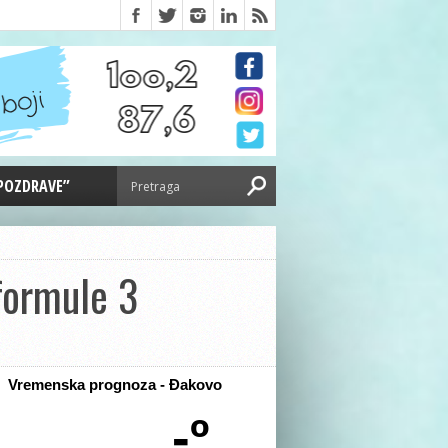
 POZDRAVE”
formule 3
Vremenska prognoza - Đakovo
-º